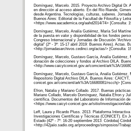
Domínguez, Marcelo. 2015. Proyecto Archivo Digital Dr. A
en dirección al acceso abierto. En del Río Riande, Gimen
desde Argentina. Tecnologías, culturas, saberes. Jornad
Buenos Aires: Editorial de la Facultad de Filosofía y Let
<https://www.aacademica.org/aahd2014/74> [Consulta: 19
Domínguez, Marcelo, Analía Gutiérrez, María Sol Martínez 
de la puesta en valor y disponibilidad de los fondos per
Congreso Internacional y Jornadas de Discusión “Archivos 
digital” (2º - 3ª: 15-17 abril 2019: Buenos Aires). Actas.
<http://jornadasarchivos.cedinci.org/actas/> [Consulta: 1
Domínguez, Marcelo, Gustavo García, Analía Gutiérrez, 
donación de colecciones y fondos al Archivo DILA. Bue
<http://www.caicytconicet.gov.ar/comcient/ark%3A/16680
Domínguez, Marcelo, Gustavo García, Analía Gutiérrez, M
Repositorio Digital Archivo DILA. Buenos Aires: CAICYT
conicet.gov.ar/comcient/ark%3A/16680081/rscchj> [Consul
Efron, Natalia y Mariano Collado. 2017. Buenas prácticas 
Mariano Collado, Marcelo Domínguez, Natalia Efron y Julia
científica. Documentos del Laboratorio de Información 
<https://www.caicyt-conicet.gov.ar/sitio/investigacion/la
Leff, Laura y Ricardo Pluss. 2013. Plataforma Interactiva
Investigaciones Científicas y Técnicas (CONICET). En Jo
Estado (42º - 7º: 16-20 septiembre 2013: Córdoba) Córdo
<http://42jaiio.sadio.org.ar/proceedings/simposios/Trabaj