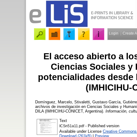
Login
Create 
El acceso abierto a lo
Ciencias Sociales y
potencialidades desde 
(IMHICIHU-C
Domínguez, Marcelo
,
Stivaletti, Gustavo García
,
Gutiérre
archivos de investigación en Ciencias Sociales y Humani
DILA (IMHICIHU-CONICET, Argentina).
Información, cult
Text
- Published version
ICSn51a11.pdf
Available under License
Creative Commons A
Download (261kB)
|
Preview