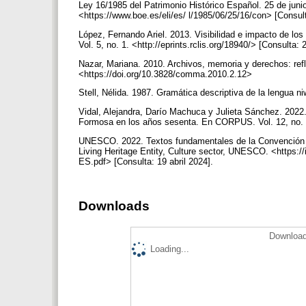
Ley 16/1985 del Patrimonio Histórico Español. 25 de juni
<https://www.boe.es/eli/es/ l/1985/06/25/16/con> [Consult
López, Fernando Ariel. 2013. Visibilidad e impacto de los
Vol. 5, no. 1. <http://eprints.rclis.org/18940/> [Consulta: 
Nazar, Mariana. 2010. Archivos, memoria y derechos: ref
<https://doi.org/10.3828/comma.2010.2.12>
Stell, Nélida. 1987. Gramática descriptiva de la lengua 
Vidal, Alejandra, Darío Machuca y Julieta Sánchez. 2022.
Formosa en los años sesenta. En CORPUS. Vol. 12, no. 1
UNESCO. 2022. Textos fundamentales de la Convención par
Living Heritage Entity, Culture sector, UNESCO. <https:
ES.pdf> [Consulta: 19 abril 2024].
Downloads
Download
Loading...