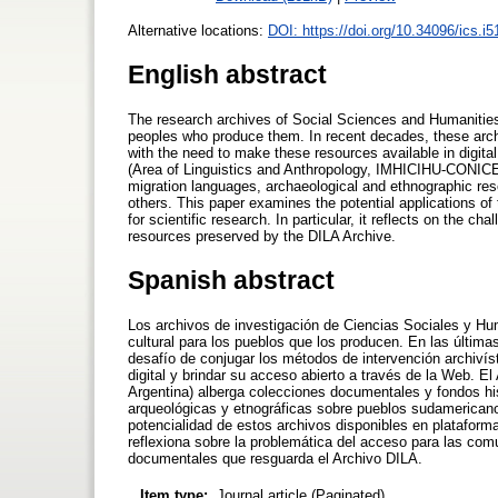
Alternative locations:
DOI: https://doi.org/10.34096/ics.i
English abstract
The research archives of Social Sciences and Humanities co
peoples who produce them. In recent decades, these archi
with the need to make these resources available in digit
(Area of Linguistics and Anthropology, IMHICIHU-CONICET
migration languages, archaeological and ethnographic re
others. This paper examines the potential applications of 
for scientific research. In particular, it reflects on the
resources preserved by the DILA Archive.
Spanish abstract
Los archivos de investigación de Ciencias Sociales y Hum
cultural para los pueblos que los producen. En las últim
desafío de conjugar los métodos de intervención archivís
digital y brindar su acceso abierto a través de la Web. 
Argentina) alberga colecciones documentales y fondos his
arqueológicas y etnográficas sobre pueblos sudamericanos
potencialidad de estos archivos disponibles en plataformas
reflexiona sobre la problemática del acceso para las com
documentales que resguarda el Archivo DILA.
Item type:
Journal article (Paginated)