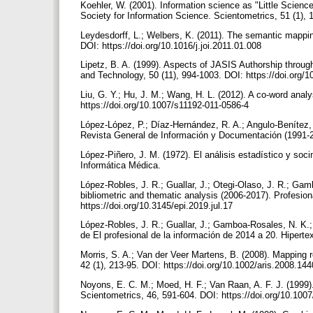
Koehler, W. (2001). Information science as "Little Science
Society for Information Science. Scientometrics, 51 (1)
Leydesdorff, L.; Welbers, K. (2011). The semantic mappin
DOI: https://doi.org/10.1016/j.joi.2011.01.008
Lipetz, B. A. (1999). Aspects of JASIS Authorship throug
and Technology, 50 (11), 994-1003. DOI: https://doi.or
Liu, G. Y.; Hu, J. M.; Wang, H. L. (2012). A co-word analysi
https://doi.org/10.1007/s11192-011-0586-4
López-López, P.; Díaz-Hernández, R. A.; Angulo-Benítez, 
Revista General de Información y Documentación (1991-2
López-Piñero, J. M. (1972). El análisis estadístico y soci
Informática Médica.
López-Robles, J. R.; Guallar, J.; Otegi-Olaso, J. R.; Gam
bibliometric and thematic analysis (2006-2017). Profesion
https://doi.org/10.3145/epi.2019.jul.17
López-Robles, J. R.; Guallar, J.; Gamboa-Rosales, N. K.; 
de El profesional de la información de 2014 a 20. Hiperte
Morris, S. A.; Van der Veer Martens, B. (2008). Mapping 
42 (1), 213-95. DOI: https://doi.org/10.1002/aris.2008.1
Noyons, E. C. M.; Moed, H. F.; Van Raan, A. F. J. (1999)
Scientometrics, 46, 591-604. DOI: https://doi.org/10.1