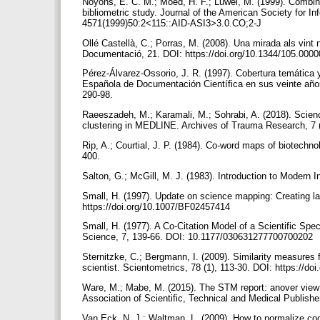
Noyons, E. C. M.; Moed, H. F.; Luwel, M. (1999). Combini
bibliometric study. Journal of the American Society for In
4571(1999)50:2<115::AID-ASI3>3.0.CO;2-J
Ollé Castellà, C.; Porras, M. (2008). Una mirada als vint
Documentació, 21. DOI: https://doi.org/10.1344/105.000
Pérez-Álvarez-Ossorio, J. R. (1997). Cobertura temática y
Española de Documentación Científica en sus veinte años
290-98.
Raeeszadeh, M.; Karamali, M.; Sohrabi, A. (2018). Scie
clustering in MEDLINE. Archives of Trauma Research, 7 (
Rip, A.; Courtial, J. P. (1984). Co-word maps of biotechno
400.
Salton, G.; McGill, M. J. (1983). Introduction to Modern
Small, H. (1997). Update on science mapping: Creating l
https://doi.org/10.1007/BF02457414
Small, H. (1977). A Co-Citation Model of a Scientific Spe
Science, 7, 139-66. DOI: 10.1177/030631277700700202
Sternitzke, C.; Bergmann, I. (2009). Similarity measures 
scientist. Scientometrics, 78 (1), 113-30. DOI: https://d
Ware, M.; Mabe, M. (2015). The STM report: anover view of
Association of Scientific, Technical and Medical Publish
Van Eck, N. J.; Waltman, L. (2009). How to normalize co