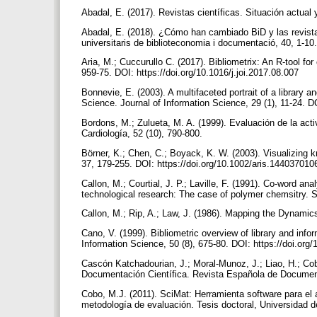
Abadal, E. (2017). Revistas científicas. Situación actual
Abadal, E. (2018). ¿Cómo han cambiado BiD y las revist
universitaris de biblioteconomia i documentació, 40, 1-10
Aria, M.; Cuccurullo C. (2017). Bibliometrix: An R-tool fo
959-75. DOI: https://doi.org/10.1016/j.joi.2017.08.007
Bonnevie, E. (2003). A multifaceted portrait of a library a
Science. Journal of Information Science, 29 (1), 11-24
Bordons, M.; Zulueta, M. A. (1999). Evaluación de la acti
Cardiología, 52 (10), 790-800.
Börner, K.; Chen, C.; Boyack, K. W. (2003). Visualizing
37, 179-255. DOI: https://doi.org/10.1002/aris.14403701
Callon, M.; Courtial, J. P.; Laville, F. (1991). Co-word an
technological research: The case of polymer chemsitry. 
Callon, M.; Rip, A.; Law, J. (1986). Mapping the Dynami
Cano, V. (1999). Bibliometric overview of library and info
Information Science, 50 (8), 675-80. DOI: https://doi.o
Cascón Katchadourian, J.; Moral-Munoz, J.; Liao, H.; Cob
Documentación Científica. Revista Española de Documenta
Cobo, M.J. (2011). SciMat: Herramienta software para el a
metodología de evaluación. Tesis doctoral, Universidad 