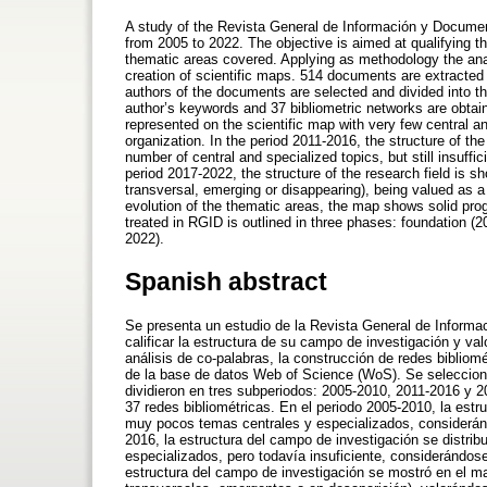
A study of the Revista General de Información y Docume
from 2005 to 2022. The objective is aimed at qualifying th
thematic areas covered. Applying as methodology the anal
creation of scientific maps. 514 documents are extract
authors of the documents are selected and divided into t
author’s keywords and 37 bibliometric networks are obtaine
represented on the scientific map with very few central a
organization. In the period 2011-2016, the structure of the
number of central and specialized topics, but still insuffi
period 2017-2022, the structure of the research field is sh
transversal, emerging or disappearing), being valued as
evolution of the thematic areas, the map shows solid pro
treated in RGID is outlined in three phases: foundation 
2022).
Spanish abstract
Se presenta un estudio de la Revista General de Informa
calificar la estructura de su campo de investigación y val
análisis de co-palabras, la construcción de redes biblio
de la base de datos Web of Science (WoS). Se seleccion
dividieron en tres subperiodos: 2005-2010, 2011-2016 y 2
37 redes bibliométricas. En el periodo 2005-2010, la estr
muy pocos temas centrales y especializados, consideránd
2016, la estructura del campo de investigación se distri
especializados, pero todavía insuficiente, considerándose
estructura del campo de investigación se mostró en el ma