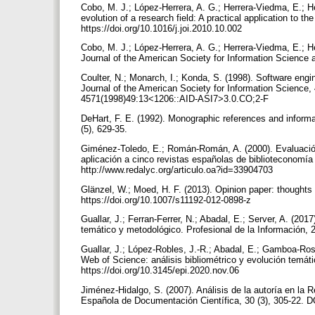
Cobo, M. J.; López-Herrera, A. G.; Herrera-Viedma, E.; Her
evolution of a research field: A practical application to th
https://doi.org/10.1016/j.joi.2010.10.002
Cobo, M. J.; López-Herrera, A. G.; Herrera-Viedma, E.; H
Journal of the American Society for Information Science 
Coulter, N.; Monarch, I.; Konda, S. (1998). Software engin
Journal of the American Society for Information Science, 
4571(1998)49:13<1206::AID-ASI7>3.0.CO;2-F
DeHart, F. E. (1992). Monographic references and informa
(5), 629-35.
Giménez-Toledo, E.; Román-Román, A. (2000). Evaluación 
aplicación a cinco revistas españolas de biblioteconomía
http://www.redalyc.org/articulo.oa?id=33904703
Glänzel, W.; Moed, H. F. (2013). Opinion paper: thoughts 
https://doi.org/10.1007/s11192-012-0898-z
Guallar, J.; Ferran-Ferrer, N.; Abadal, E.; Server, A. (20
temático y metodológico. Profesional de la Información, 2
Guallar, J.; López-Robles, J.-R.; Abadal, E.; Gamboa-Ro
Web of Science: análisis bibliométrico y evolución temáti
https://doi.org/10.3145/epi.2020.nov.06
Jiménez-Hidalgo, S. (2007). Análisis de la autoría en la
Española de Documentación Científica, 30 (3), 305-22. DO