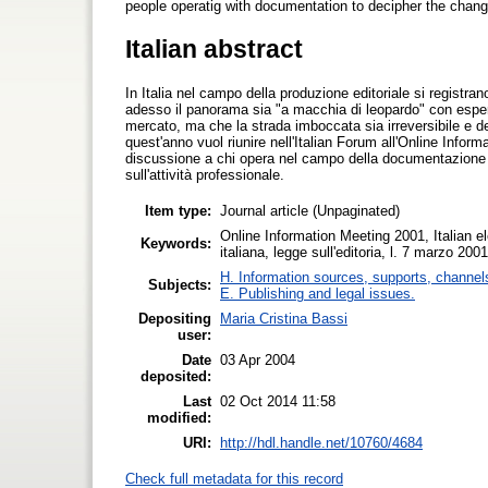
people operatig with documentation to decipher the chan
Italian abstract
In Italia nel campo della produzione editoriale si registr
adesso il panorama sia "a macchia di leopardo" con espe
mercato, ma che la strada imboccata sia irreversibile e d
quest'anno vuol riunire nell'Italian Forum all'Online Infor
discussione a chi opera nel campo della documentazione p
sull'attività professionale.
Item type:
Journal article (Unpaginated)
Online Information Meeting 2001, Italian ele
Keywords:
italiana, legge sull'editoria, l. 7 marzo 200
H. Information sources, supports, channel
Subjects:
E. Publishing and legal issues.
Depositing
Maria Cristina Bassi
user:
Date
03 Apr 2004
deposited:
Last
02 Oct 2014 11:58
modified:
URI:
http://hdl.handle.net/10760/4684
Check full metadata for this record