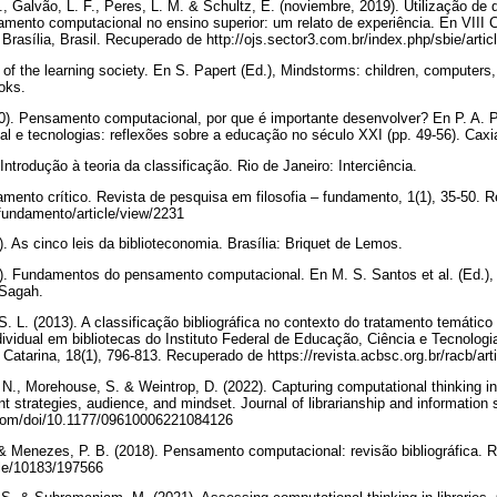
R., Galvão, L. F., Peres, L. M. & Schultz, E. (noviembre, 2019). Utilização de 
ento computacional no ensino superior: um relato de experiência. En VIII C
Brasília, Brasil. Recuperado de http://ojs.sector3.com.br/index.php/sbie/arti
of the learning society. En S. Papert (Ed.), Mindstorms: children, computers,
ooks.
20). Pensamento computacional, por que é importante desenvolver? En P. A. P
 e tecnologias: reflexões sobre a educação no século XXI (pp. 49-56). Cax
Introdução à teoria da classificação. Rio de Janeiro: Interciência.
amento crítico. Revista de pesquisa em filosofia – fundamento, 1(1), 35-50. 
r/fundamento/article/view/2231
. As cinco leis da biblioteconomia. Brasília: Briquet de Lemos.
21). Fundamentos do pensamento computacional. En M. S. Santos et al. (Ed.
: Sagah.
 S. L. (2013). A classificação bibliográfica no contexto do tratamento temátic
dividual em bibliotecas do Instituto Federal de Educação, Ciência e Tecnologi
Catarina, 18(1), 796-813. Recuperado de https://revista.acbsc.org.br/racb/art
., Morehouse, S. & Weintrop, D. (2022). Capturing computational thinking in p
 strategies, audience, and mindset. Journal of librarianship and information
b.com/doi/10.1177/09610006221084126
. & Menezes, P. B. (2018). Pensamento computacional: revisão bibliográfica.
ndle/10183/197566