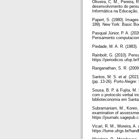
Oliveira, C. M., Pereira, 
desenvolvimento do pensam
Informática na Educação, 
Papert, S. (1980). Images 
189). New York: Basic B
Pasqual Júnior, P. A. (20
Pensamento computacional
Piedade, M. A. R. (1983). 
Rainbolt, G. (2010). Pens
https://periodicos.ufop.b
Ranganathan, S. R. (2009)
Santos, M. S. et al. (20
(pp. 13-26). Porto Alegre
Sousa, B. P. & Fujita, M.
com o protocolo verbal in
biblioteconomia em Santa 
Subramaniam, M., Koren, N
examination of assessment
https://journals.sagepu
Vicari, R. M., Moreira, A
https://lume.ufrgs.br/ha