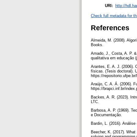
URI:
http://hdl.h
Check full metadata for th
References
Almeida, M. (2008). Algor
Books.
Amado, J., Costa, A. P. &
qualitativa em educação 
Arantes, E. A. J. (2006).
físicas. (Tesis doctoral)
https://repositorio.ufpe.
Araújo, C. A. Á. (2006). 
https://brapci.inf.br/ind
Backes, A. R. (2023). Int
LTC.
Barbosa, A. P. (1969). Teor
e Documentação.
Bardin, L. (2016). Anális
Beecher, K. (2017). What 
solving and programming (