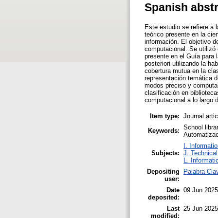
Spanish abst
Este estudio se refiere a
teórico presente en la ci
información. El objetivo d
computacional. Se utilizó 
presente en el Guía para l
posteriori utilizando la h
cobertura mutua en la clas
representación temática de
modos preciso y computac
clasificación en bibliotec
computacional a lo largo d
Item type:
Journal arti
School libra
Keywords:
Automatizaci
I. Informati
Subjects:
J. Technical
L. Informati
Depositing
Palabra Cla
user:
Date
09 Jun 2025
deposited:
Last
25 Jun 2025
modified: