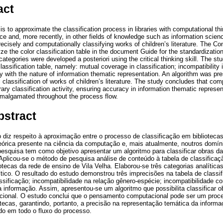
act
is to approximate the classification process in libraries with computational thi
e and, more recently, in other fields of knowledge such as information scienc
recisely and computationally classifying works of children’s literature. The C
 the color classification table in the document Guide for the standardization 
categories were developed a posteriori using the critical thinking skill. The st
classification table, namely: mutual coverage in classification; incompatibility
ity with the nature of information thematic representation. An algorithm was pre
classification of works of children’s literature. The study concludes that com
rary classification activity, ensuring accuracy in information thematic represen
amalgamated throughout the process flow.
bstract
 diz respeito à aproximação entre o processo de classificação em bibliotec
teórica presente na ciência da computação e, mais atualmente, noutros domí
pesquisa tem como objetivo apresentar um algoritmo para classificar obras da l
Aplicou-se o método de pesquisa análise de conteúdo à tabela de classificaç
tecas da rede de ensino de Vila Velha. Elaborou-se três categorias analíticas
tico. O resultado do estudo demonstrou três imprecisões na tabela de classif
sificação; incompatibilidade na relação gênero-espécie; incompatibilidade c
informação. Assim, apresentou-se um algoritmo que possibilita classificar obra
ional. O estudo conclui que o pensamento computacional pode ser um proce
otecas, garantindo, portanto, a precisão na representação temática da informa
o em todo o fluxo do processo.