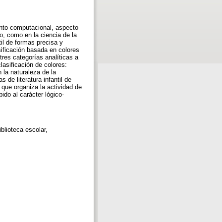
iento computacional, aspecto
o, como en la ciencia de la
til de formas precisa y
sificación basada en colores
tres categorías analíticas a
clasificación de colores:
 la naturaleza de la
 de literatura infantil de
ue organiza la actividad de
ido al carácter lógico-
iblioteca escolar,