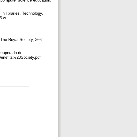
. Computer science education,
in libraries. Technology,
06-w
 The Royal Society, 366,
Recuperado de
enefits%20Society.pdf