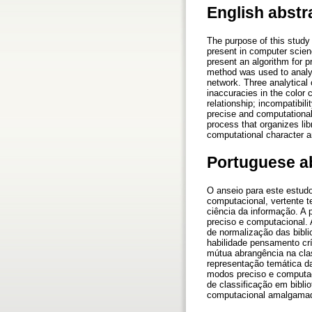
English abstr
The purpose of this study 
present in computer scienc
present an algorithm for p
method was used to analyze
network. Three analytical 
inaccuracies in the color 
relationship; incompatibil
precise and computational 
process that organizes lib
computational character 
Portuguese a
O anseio para este estudo
computacional, vertente 
ciência da informação. A 
preciso e computacional. 
de normalização das biblio
habilidade pensamento crí
mútua abrangência na clas
representação temática da 
modos preciso e computac
de classificação em bibli
computacional amalgamad