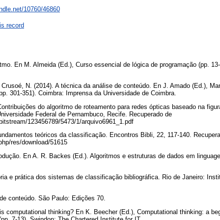
andle.net/10760/46860
is record
itmo. En M. Almeida (Ed.), Curso essencial de lógica de programação (pp. 13-
 Crusoé, N. (2014). A técnica da análise de conteúdo. En J. Amado (Ed.), Ma
(pp. 301-351). Coimbra: Imprensa da Universidade de Coimbra.
 Contribuições do algoritmo de roteamento para redes ópticas baseado na figu
. Universidade Federal de Pernambuco, Recife. Recuperado de
br/bitstream/123456789/5473/1/arquivo6961_1.pdf
Fundamentos teóricos da classificação. Encontros Bibli, 22, 117-140. Recuper
ex.php/res/download/51615
rodução. En A. R. Backes (Ed.). Algoritmos e estruturas de dados em linguage
ia e prática dos sistemas de classificação bibliográfica. Rio de Janeiro: Instit
e de conteúdo. São Paulo: Edições 70.
is computational thinking? En K. Beecher (Ed.), Computational thinking: a be
pp. 7-13). Swindon: The Chartered Institute for IT.