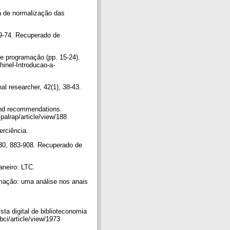
ia de normalização das
49-74. Recuperado de
s e programação (pp. 15-24).
inel-Introducao-a-
al researcher, 42(1), 38-43.
 and recommendations.
/palrap/article/view/188
terciência.
 30, 883-908. Recuperado de
Janeiro: LTC.
ormação: uma análise nos anais
sta digital de biblioteconomia
bci/article/view/1973