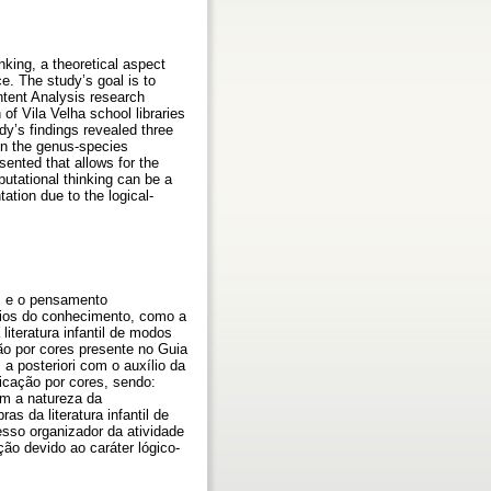
nking, a theoretical aspect
e. The study’s goal is to
ontent Analysis research
of Vila Velha school libraries
udy’s findings revealed three
 in the genus-species
sented that allows for the
putational thinking can be a
tation due to the logical-
as e o pensamento
nios do conhecimento, como a
iteratura infantil de modos
ão por cores presente no Guia
 a posteriori com o auxílio da
icação por cores, sendo:
om a natureza da
s da literatura infantil de
sso organizador da atividade
ção devido ao caráter lógico-