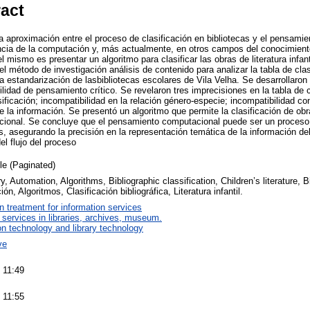
ract
 la aproximación entre el proceso de clasificación en bibliotecas y el pensam
encia de la computación y, más actualmente, en otros campos del conocimient
el mismo es presentar un algoritmo para clasificar las obras de literatura infan
el método de investigación análisis de contenido para analizar la tabla de cla
a estandarización de lasbibliotecas escolares de Vila Velha. Se desarrollaron 
abilidad de pensamiento crítico. Se revelaron tres imprecisiones en la tabla de 
ificación; incompatibilidad en la relación género-especie; incompatibilidad con
 la información. Se presentó un algoritmo que permite la clasificación de obras
ional. Se concluye que el pensamiento computacional puede ser un proceso q
as, asegurando la precisión en la representación temática de la información deb
el flujo del proceso
cle (Paginated)
ry, Automation, Algorithms, Bibliographic classification, Children’s literature, B
ón, Algoritmos, Clasificación bibliográfica, Literatura infantil.
on treatment for information services
 services in libraries, archives, museum.
on technology and library technology
ve
 11:49
 11:55