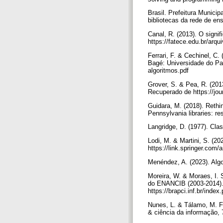
Brasil. Prefeitura Munici
bibliotecas da rede de ens
Canal, R. (2013). O signi
https://fatece.edu.br/arq
Ferrari, F. & Cechinel, C.
Bagé: Universidade do Pam
algoritmos.pdf
Grover, S. & Pea, R. (2013
Recuperado de https://jo
Guidara, M. (2018). Rethi
Pennsylvania libraries: re
Langridge, D. (1977). Cla
Lodi, M. & Martini, S. (2
https://link.springer.com
Menéndez, A. (2023). Algo
Moreira, W. & Moraes, I. S
do ENANCIB (2003-2014). 
https://brapci.inf.br/ind
Nunes, L. & Tálamo, M. F. 
& ciência da informação, 