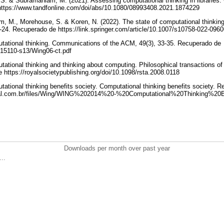
S. & Subramaniam, M. (2021). Assessing computational thinking in libraries
https://www.tandfonline.com/doi/abs/10.1080/08993408.2021.1874229
, M., Morehouse, S. & Koren, N. (2022). The state of computational thinking 
-24. Recuperado de https://link.springer.com/article/10.1007/s10758-022-096
utational thinking. Communications of the ACM, 49(3), 33-35. Recuperado de
~15110-s13/Wing06-ct.pdf
tational thinking and thinking about computing. Philosophical transactions of
https://royalsocietypublishing.org/doi/10.1098/rsta.2008.0118
tational thinking benefits society. Computational thinking benefits society. 
nal.com.br/files/Wing/WING%202014%20-%20Computational%20Thinking%20B
Downloads per month over past year
..