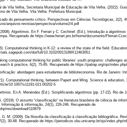
pal de Vila Velha, Secretaria Municipal de Educação de Vila Velha. (2022). Gu
ino de Vila Velha. Vila Velha: Prefeitura Municipal.
ficado do pensamento crítico. Perspectivas em Ciências Tecnológicas, 2(2), 
uivos/arquivos-revistas/perspectiva/volume2/4.pdf
 (2008). Algoritmos. En F. Ferrari y C. Cechinel. (Ed.), Introdução a algoritmo
pa. Recuperado de https://www.ferrari.pro.br/home/documents/Fferrari-Ccech
). Computational thinking in K-12: a review of the state of the field. Education
urnals.sagepub.com/doi/full/10.3102/0013189X12463051
nking computational thinking for public libraries’ youth programs: challenges
search & practice, 6(2), 75-85. Recuperado de https://palrap.org/ojs/index.php
ssificação: abordagem para estudantes de biblioteconomia. Rio de Janeiro: In
021). Computational thinking, between Papert and Wing. Science & education,
/article/10.1007/s11191-021-00202-5
ritmos. En A. Menéndez (Ed.). Simplificando algoritmos (pp. 17-22). Rio de 
. (2019). O assunto “classificação” na literatura brasileira de ciência de inf
Informação & informação, 24(1), 226-246. Recuperado de
ex.php/res/download/110879
G. M. (2009). Da filosofia da classificação à classificação bibliográfica. Revi
7(2), 30-48. Recuperado de https://periodicos.sbu.unicamp.br/ojs/index.php/rd