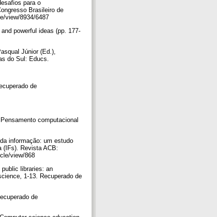
desafios para o
ongresso Brasileiro de
cle/view/8934/6487
 and powerful ideas (pp. 177-
asqual Júnior (Ed.),
ias do Sul: Educs.
Recuperado de
), Pensamento computacional
o da informação: um estudo
a (IFs). Revista ACB:
icle/view/868
ublic libraries: an
 science, 1-13. Recuperado de
 Recuperado de