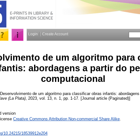
Login
Create Account
lvimento de um algoritmo para c
fantis: abordagens a partir do 
computacional
Desenvolvimento de um algoritmo para classificar obras infantis: abordagens
ave (La Plata)
, 2023, vol. 13, n. 1, pp. 1-17. [Journal article (Paginated)]
d version
License
Creative Commons Attribution Non-commercial Share Alike
.
org/10.24215/18539912e204