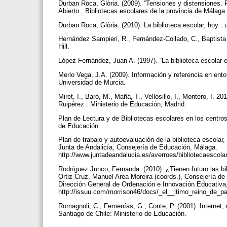
Durban Roca, Glòria. (2009). “Tensiones y distensiones. Re
Abierto : Bibliotecas escolares de la provincia de Málaga 
Durban Roca, Glòria. (2010). La biblioteca escolar, hoy :
Hernández Sampieri, R., Fernández-Collado, C., Baptista 
Hill.
López Fernández, Juan A. (1997). “La biblioteca escolar e
Merlo Vega, J.A. (2009). Información y referencia en entor
Universidad de Murcia.
Miret, I., Baró, M., Mañá, T., Vellosillo, I., Montero, I
Ruipérez : Ministerio de Educación, Madrid.
Plan de Lectura y de Bibliotecas escolares en los centro
de Educación.
Plan de trabajo y autoevaluación de la biblioteca escol
Junta de Andalicía, Consejería de Educación, Málaga.
http://www.juntadeandalucia.es/averroes/bibliotecaes
Rodríguez Junco, Fernanda. (2010). ¿Tienen futuro las bi
Ortiz Cruz, Manuel Area Moreira (coords.), Consejería de
Dirección General de Ordenación e Innovación Educativa, 
http://issuu.com/morrison46/docs/_el__ltimo_reino_de_p
Romagnoli, C., Femenías, G., Conte, P. (2001). Internet,
Santiago de Chile: Ministerio de Educación.