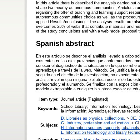
In this article there is described the analysis carried out
shape two nearby autonomous communities, Andalusia and 
regarding the offer of teaching and learning support resou
autonomous communities choice as well as the procedure f
applied.Results/conclusions. The analysis results are als
overcomes 25% of webs that contribute materials and reso
of the study conclusions and with a web model proposal th
Spanish abstract
En este artículo se describe el análisis llevado a cabo s
existentes en las diez provincias que conforman dos c
conocer el diagnóstico de la situación en lo que se refier
aprendizaje a través de la web. Método. Se justifica la
seguido en el diseño de la investigación, no experimental
análisis revelan que ninguna biblioteca escolar de las e
profesorado y el alumando. Se finaliza con la exposición
modelo extrapolable a cualquier biblioteca escolar de ed
Item type:
Journal article (Paginated)
School Library; Information Technology; Le
Keywords:
la información; Aprendizaje; Nuevas tecno
D. Libraries as physical collections.
>
DE. S
G. Industry, profession and education.
>
GI
Subjects:
H. Information sources, supports, channels
L. Information technology and library techn
Depositing
Concepción María Jiménez Fernández