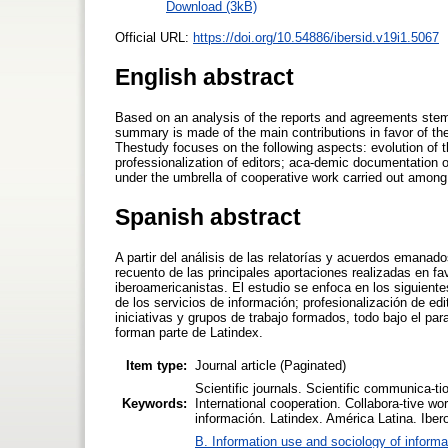
Download (3kB)
Official URL:
https://doi.org/10.54886/ibersid.v19i1.5067
English abstract
Based on an analysis of the reports and agreements stem
summary is made of the main contributions in favor of the 
Thestudy focuses on the following aspects: evolution of th
professionalization of editors; aca-demic documentation of
under the umbrella of cooperative work carried out among t
Spanish abstract
A partir del análisis de las relatorías y acuerdos emanad
recuento de las principales aportaciones realizadas en fav
iberoamericanistas. El estudio se enfoca en los siguientes
de los servicios de información; profesionalización de e
iniciativas y grupos de trabajo formados, todo bajo el par
forman parte de Latindex.
Item type:
Journal article (Paginated)
Scientific journals. Scientific communica-t
Keywords:
International cooperation. Collabora-tive w
información. Latindex. América Latina. Iber
B. Information use and sociology of informa