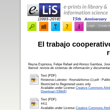
Login
Create 
El trabajo cooperativ
r
Reyna Espinosa, Felipe Rafael
and
Alonso Gamboa, José
Ibersid: revista de sistemas de información y documenta
Text (PDF)
- Publi
Relatorias Latindex - Reyna&Alonso (1).pdf
Restricted to Registered users only
Available under License
Creative Commons Attri
Download (336kB)
Text (PDF)
4411
Available under License
Creative Commons Attri