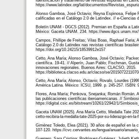
Identificación y tratamiento de revistas espurias en Lati
https://www.latindex.org/lat/documentos/Revistas_espuri
Alonso Gamboa, José Octavio; Reyna Espinosa, Felipe Raf
calificadas en el Catálogo 2.0 de Latindex. // e-Ciencias 
Boletín UNAM - DGCS (2012). Premian en España a Latin
México: Gaceta UNAM. 234. https://www.dgcs.unam.mx/b
Campos, Fhillipe de Freitas; Vilas Boas, Raphael Faria; A
Catálogo 2.0 do Latindex nas revistas científicas brasileir
https://doi.org/10.24215/18539912e157
Cetto, Ana María; Alonso Gamboa, José Octavio; Packer,
científica. 19-41. // Alperín, Juan Pablo; Fischman, Gus
innovaciones regionales. Buenos Aires: CLACSO, 2015.
https://biblioteca.clacso.edu.ar/clacso/se/20150722110
Cetto, Ana María; Alonso, Octavio; Rovalo, Lourdes (1999
América Latina. México: ICSU, 1999. p. 245-257. ISBN:
Flores, Ana María; Penkova, Snejanka; Román Román. Ad
las publicaciones científicas iberoamericanas. // Simbiosi
https://digital.csic.es/bitstream/10261/22942/1/Simbiosi
Gaceta UNAM (2025). Ana María Cetto, Medalla Tate 20
cetto-recibira-la-medalla-tate-2025-por-su-liderazgo-en-la-f
Giménez Toledo, Elea (2021). 30 años de español en la cie
107-120. https://cvc.cervantes.es/lengua/anuario/anuar
Guerrero, Sara Cristina; Rodríguez-Gutiérrez, Julieth Ka