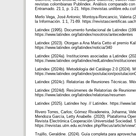
revistas colombianas Publindex. Análisis comparado con 
Entramado. 21:1, p. 1-21. https://revistas.unilibre.edu.
Merlo Vega, José Antonio; Montoya-Roncancio, Valeria (202
la Información. 1:1, 71-89. https://revistascientificas.u
Latindex (1995). Documento fundacional de Latindex (199
https://www.latindex.org/latindex/nosotros/antecedentes
Latindex (2023). Otorgan a Ana María Cetto el premio Kali
https://www.latindex.org/latindex/noticia/340
Latindex (2024a). Instituciones asociadas a Latindex (20
https://www.latindex.org/latindex/redLatindex/institucio
Latindex (2024b). Metodología del Catálogo 2.0 (2024). M
https://www.latindex.org/latindex/postulacion/postulacio
Latindex (2024c). Relatorías de Reuniones Técnicas. Méxi
Latindex (2024d). Resúmenes de Relatorías de Reuniones
https://www.latindex.org/latindex/relatorias/resumen
Latindex (2025). Latindex hoy. // Latindex. https://www.l
Rivero Torres, Carlos; Gómez Rivadeneira, Johanna; Vel
Mendoza García, Letty Anabelle. (2020). Plataforma Open
Revista Electrónica Cooperación Universidad Sociedad. 5
https://revistas.utm.edu.ec/index.php/Recus/article/vie
Trujillo, Geraldine. (2024). Guía completa para aprovecha