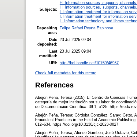
H. Information sources, supports, channels
H. Information sources, supports, channels
Subjects:
I. Information treatment for information ser
I. Information treatment for information ser
L. Information technology and library techn
Depositing
Felipe Rafael Reyna Espinosa
user:
Date
23 Jul 2025 09:04
deposited:
Last
23 Jul 2025 09:04
modified:
URI:
http://hdl.handle.net/10760/46957
Check full metadata for this record
References
Abejón Peña, Teresa (2015). El Centro de Ciencias Hum
categoría de mejor institución por su labor de coordina
de Documentación Científica. 39:1, e125. https://redc.rev
Abejón Peña, Teresa; Córdoba González, Saray; Cetto, A
Fraudulent Practices in the Field of Academic Publishing
612–634. https://doi.org/10.3138/cjc-2023-0027
Abejón Peña, Teresa; Alonso Gamboa, José Octavio; Cett