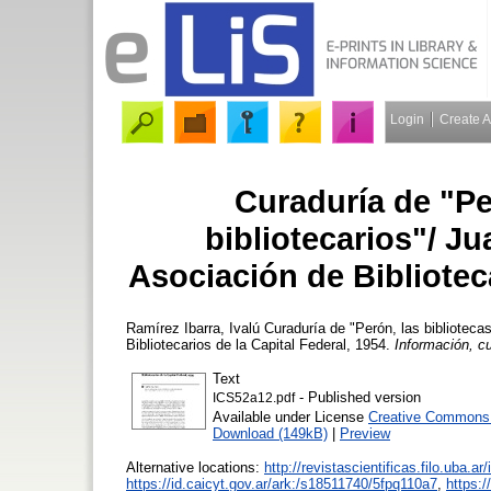
Login
Create 
Curaduría de "Per
bibliotecarios"/ J
Asociación de Biblioteca
Ramírez Ibarra, Ivalú
Curaduría de "Perón, las bibliotecas
Bibliotecarios de la Capital Federal, 1954.
Información, c
Text
- Published version
ICS52a12.pdf
Available under License
Creative Commons A
Download (149kB)
|
Preview
Alternative locations:
http://revistascientificas.filo.uba.a
https://id.caicyt.gov.ar/ark:/s18511740/5fpq110a7
,
https:/