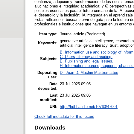
confianza, adopción y transformación de los ecosistemas 
alucinaciones e integridad académica; y 6) perspectivas 
posibles escenarios para el futuro cercano de la IA: eco
el desarrollo y la inclusión; IA integrada en el aprendiza
Estas reflexiones buscan servir de guía para la lectura d
profesionales e instituciones que navegan en un entorno 
Item type:
Journal article (Paginated)
generative artificial intelligence, research
Keywords:
artificial intelligence literacy, trust, adoptio
B. Information use and sociology of inform
C. Users, literacy and reading.
Subjects:
E. Publishing and legal issues.
H. Information sources, supports, channel
Depositing
Dr. Juan-D. Machin-Mastromatteo
user:
Date
23 Jul 2025 09:05
deposited:
Last
23 Jul 2025 09:05
modified:
URI:
http://hdl.handle.net/10760/47001
Check full metadata for this record
Downloads