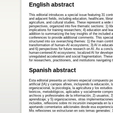
English abstract
This editorial introduces a special issue featuring 31 contr
and adjacent fields, including education, healthcare, lib
agriculture, and cultural studies. These represent a wide 
perspectives, organized into five thematic sections: 1) li
implications for training researchers; 4) education and l
addition to summarizing the key insights of the included a
conferences to provide additional comments. This special
structured into six overarching themes: 1) the main contribu
transformation of human–AI ecosystems; 3) AI in education;
and 6) perspectives for future research on AI. As a conclus
human-centered AI ecosystems; localized AI for developm
unregulated acceleration and social fragmentation. These 
for researchers, practitioners, and institutions navigating
Spanish abstract
Esta editorial presenta un número especial compuesto por 
artificial (IA) y campos afines, incluyendo la educación, la
organizacional, la psicología, la agricultura y los estud
teóricos, metodológicos, aplicados y socialmente compro
archivos y profesionales de la información; 2) usuarios; 
aprendizaje; y 5) organizaciones, otras implementaciones 
incluidos, reflexiono sobre mi incursión inesperada en la 
aportando comentarios adicionales desde esa experienci
Mis reflexiones se estructuran en seis temas generales: 1