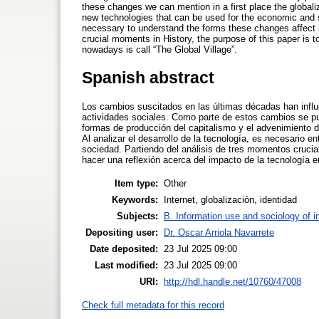
these changes we can mention in a first place the global
new technologies that can be used for the economic and s
necessary to understand the forms these changes affect in
crucial moments in History, the purpose of this paper is to
nowadays is call “The Global Village”.
Spanish abstract
Los cambios suscitados en las últimas décadas han influi
actividades sociales. Como parte de estos cambios se pue
formas de producción del capitalismo y el advenimiento 
Al analizar el desarrollo de la tecnología, es necesario
sociedad. Partiendo del análisis de tres momentos crucial
hacer una reflexión acerca del impacto de la tecnología en
Item type:
Other
Keywords:
Internet, globalización, identidad
Subjects:
B. Information use and sociology of i
Depositing user:
Dr. Oscar Arriola Navarrete
Date deposited:
23 Jul 2025 09:00
Last modified:
23 Jul 2025 09:00
URI:
http://hdl.handle.net/10760/47008
Check full metadata for this record