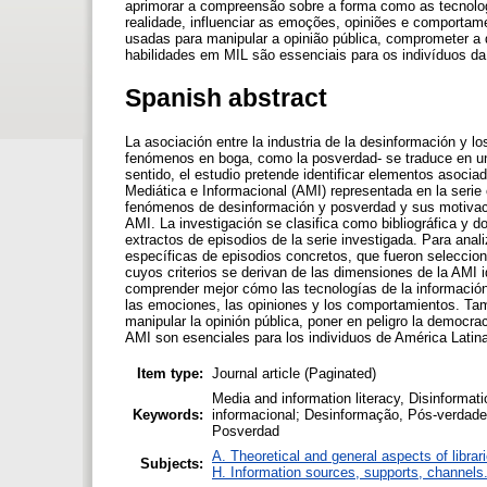
aprimorar a compreensão sobre a forma como as tecnol
realidade, influenciar as emoções, opiniões e comporta
usadas para manipular a opinião pública, comprometer a d
habilidades em MIL são essenciais para os indivíduos da
Spanish abstract
La asociación entre la industria de la desinformación y l
fenómenos en boga, como la posverdad- se traduce en un
sentido, el estudio pretende identificar elementos asociad
Mediática e Informacional (AMI) representada en la serie
fenómenos de desinformación y posverdad y sus motivaci
AMI. La investigación se clasifica como bibliográfica y do
extractos de episodios de la serie investigada. Para anal
específicas de episodios concretos, que fueron seleccion
cuyos criterios se derivan de las dimensiones de la AMI id
comprender mejor cómo las tecnologías de la información 
las emociones, las opiniones y los comportamientos. Tamb
manipular la opinión pública, poner en peligro la democra
AMI son esenciales para los individuos de América Latina
Item type:
Journal article (Paginated)
Media and information literacy, Disinformat
Keywords:
informacional; Desinformação, Pós-verdade,
Posverdad
A. Theoretical and general aspects of librar
Subjects:
H. Information sources, supports, channels