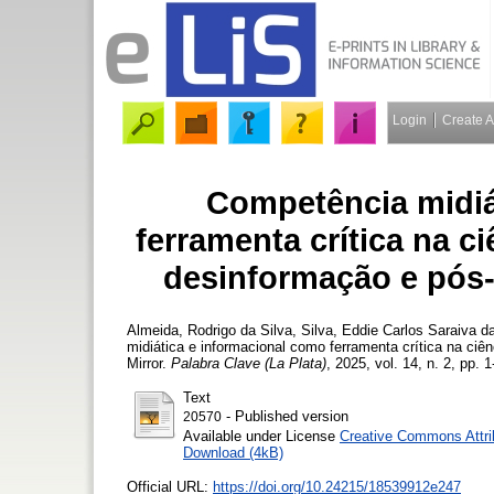
Login
Create 
Competência midiá
ferramenta crítica na c
desinformação e pós-
Almeida, Rodrigo da Silva
,
Silva, Eddie Carlos Saraiva d
midiática e informacional como ferramenta crítica na ci
Mirror.
Palabra Clave (La Plata)
, 2025, vol. 14, n. 2, pp. 1
Text
- Published version
20570
Available under License
Creative Commons Attri
Download (4kB)
Official URL:
https://doi.org/10.24215/18539912e247