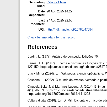
Depositing
Palabra Clave
user:
Date
20 Aug 2025 14:27
deposited:
Last
27 Aug 2025 22:58
modified:
URI:
http://hdl.handle.net/10760/47084
Check full metadata for this record
References
Bardin, L. (1977). Análise de conteúdo. Edições 70.
Barros, J. D. (2007). Cinema e história: as funções do ci
127-159. https://journals.openedition.org/lerhistoria/2547 
Black Mirror (2024). Em Wikipedia: a enciclopédia livre. 
Cesarino, L. (2022). O mundo do avesso: verdade e políti
Cingüela Sola, J. & Martínez-Lucena, J. (2014). El imagin
4(1), 90-109. https://ruc.udc.es/dspace/bitstream/han
https://doi.org/10.17979/relaso.2014.4.1.1223
Cultura digital (2018). Em D. Mill, Dicionário crítico de