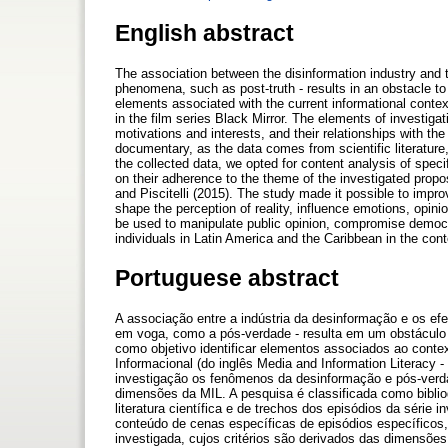
English abstract
The association between the disinformation industry and the
phenomena, such as post-truth - results in an obstacle to 
elements associated with the current informational contex
in the film series Black Mirror. The elements of investiga
motivations and interests, and their relationships with th
documentary, as the data comes from scientific literature
the collected data, we opted for content analysis of spec
on their adherence to the theme of the investigated propo
and Piscitelli (2015). The study made it possible to imp
shape the perception of reality, influence emotions, opini
be used to manipulate public opinion, compromise democrac
individuals in Latin America and the Caribbean in the con
Portuguese abstract
A associação entre a indústria da desinformação e os efe
em voga, como a pós-verdade - resulta em um obstáculo
como objetivo identificar elementos associados ao conte
Informacional (do inglês Media and Information Literacy -
investigação os fenômenos da desinformação e pós-verd
dimensões da MIL. A pesquisa é classificada como bibli
literatura científica e de trechos dos episódios da série
conteúdo de cenas específicas de episódios específicos,
investigada, cujos critérios são derivados das dimensões 