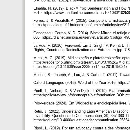
D’Ancona, M. (2018). Pós-verdade: a nova guerra contra 
Elnahla, N. (2019). BlackMirror: Bandersnatch and How 
2019. https://www.tandfonline.com/doi/full/10.1080/102
Ferrés, J. & Piscitelli, A. (2015). Competência midiática:
https://periodicos.ufjf.br/index.php/lumina/article/view/2
Gandasegui Correo, V. D. (2014). Black Mirror: el reflejo 
606. https://dialnet.unirioja.es/servlet/articulo?codigo=4
La Rue, F. (2016). Foreword. Em J. Singh, P. Kerr & E. 
Rights, Countering Radicalization and Extremism (pp. 7
Mintz, A. G. (2019). Midiatização e plataformização: apr
https://repositorio.ufmg.br/bitstream/1843/37052/
https://doi.org/10.11606/issn.2238-7714.no.2019.150347
Moeller, S., Joseph, A., Lau, J. & Carbo, T. (2011). Tow
Oxford Languages (2016). Word of the Year 2016. https:
Poell, T., Nieborg, D. & Van Dijck, J. (2019). Platformisat
https://policyreview.info/concepts/platformisation DOI: h
Pós-verdade (2024). Em Wikipedia: a enciclopédia livre.
Retis, J. (2021). Understanding Latin American Diasporic 
Invisibility. Questions de Communication, 39, 357-380. h
https://doi.org/10.4000/questionsdecommunication.2585
Ripoll, L. (2019). Por um advocacy contra a desinforma