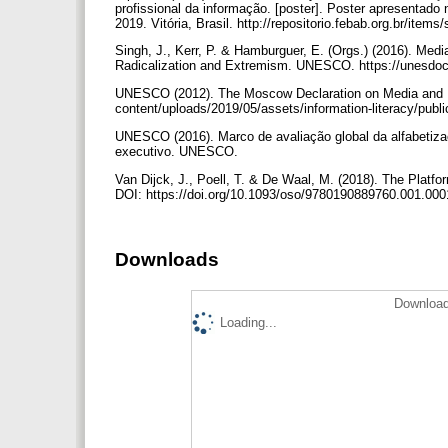
profissional da informação. [poster]. Poster apresenta
2019. Vitória, Brasil. http://repositorio.febab.org.br/item
Singh, J., Kerr, P. & Hamburguer, E. (Orgs.) (2016). Med
Radicalization and Extremism. UNESCO. https://unesdo
UNESCO (2012). The Moscow Declaration on Media and In
content/uploads/2019/05/assets/information-literacy/publ
UNESCO (2016). Marco de avaliação global da alfabetiza
executivo. UNESCO.
Van Dijck, J., Poell, T. & De Waal, M. (2018). The Platfo
DOI: https://doi.org/10.1093/oso/9780190889760.001.00
Downloads
Download
Loading...