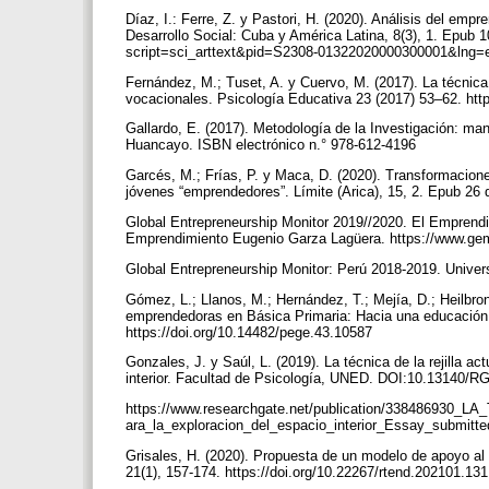
Díaz, I.: Ferre, Z. y Pastori, H. (2020). Análisis del emp
Desarrollo Social: Cuba y América Latina, 8(3), 1. Epub 1
script=sci_arttext&pid=S2308-01322020000300001&lng
Fernández, M.; Tuset, A. y Cuervo, M. (2017). La técnica 
vocacionales. Psicología Educativa 23 (2017) 53–62. ht
Gallardo, E. (2017). Metodología de la Investigación: man
Huancayo. ISBN electrónico n.° 978-612-4196
Garcés, M.; Frías, P. y Maca, D. (2020). Transformacione
jóvenes “emprendedores”. Límite (Arica), 15, 2. Epub 2
Global Entrepreneurship Monitor 2019//2020. El Emprendi
Emprendimiento Eugenio Garza Lagüera. https://www.gem
Global Entrepreneurship Monitor: Perú 2018-2019. Unive
Gómez, L.; Llanos, M.; Hernández, T.; Mejía, D.; Heilbron
emprendedoras en Básica Primaria: Hacia una educación 
https://doi.org/10.14482/pege.43.10587
Gonzales, J. y Saúl, L. (2019). La técnica de la rejilla 
interior. Facultad de Psicología, UNED. DOI:10.13140/
https://www.researchgate.net/publication/3384869
ara_la_exploracion_del_espacio_interior_Essay_submit
Grisales, H. (2020). Propuesta de un modelo de apoyo al
21(1), 157-174. https://doi.org/10.22267/rtend.202101.13