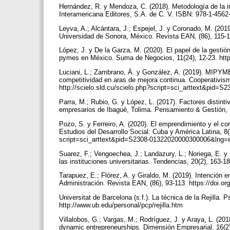
Hernández, R. y Mendoza, C. (2018). Metodología de la inv
Interamericana Editores, S.A. de C. V. ISBN: 978-1-4562-6
Leyva, A.; Alcántara, J.; Espejel, J. y Coronado, M. (201
Universidad de Sonora, México. Revista EAN, (86), 115-
López, J. y De la Garza, M. (2020). El papel de la gestió
pymes en México. Suma de Negocios, 11(24), 12-23. htt
Luciani, L.; Zambrano, Á. y González, A. (2019). MIPYM
competitividad en aras de mejora continua. Cooperativism
http://scielo.sld.cu/scielo.php?script=sci_arttext&pi
Parra, M.; Rubio, G. y López, L. (2017). Factores distint
empresarios de Ibagué, Tolima. Pensamiento & Gestión, (
Pozo, S. y Ferreiro, A. (2020). El emprendimiento y el con
Estudios del Desarrollo Social: Cuba y América Latina, 8(
script=sci_arttext&pid=S2308-01322020000300006&lng
Suarez, F.; Vengoechea, J.; Landazury, L.; Noriega, E. y 
las instituciones universitarias. Tendencias, 20(2), 163-
Tarapuez, E.; Flórez, A. y Giraldo, M. (2019). Intención
Administración. Revista EAN, (86), 93-113. https://doi.
Universitat de Barcelona (s.f.). La técnica de la Rejilla.
http://www.ub.edu/personal/pcp/rejilla.htm
Villalobos, G.; Vargas, M.; Rodríguez, J. y Araya, L. (2
dynamic entrepreneurships. Dimensión Empresarial, 16(2