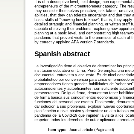
It is of a descriptive level, field design, non-experimenta
entrepreneurs of the microentrepreneur category. The resu
they consider themselves proactive, risk takers, creative, s
abilities, that they can tolerate uncertainty and that th
basic skills of “knowing how to know”, that is, they appl
detailed strategic and financial planning, or written staff 
capable of solving their problems, exploring new opport
planning at a basic level, and demonstrating high teamwork
pandemic that prevent visits to the premises of each of t
by correctly applying APA version 7 standards.
Spanish abstract
La investigación tiene el objetivo de determinar las pri
institución educativa en Lima, Perú. Se emplea una metodo
documental, entrevista y encuesta. Es de nivel descript
probabilístico por conveniencia para cinco emprendedore
emprendedores tienen grandes habilidades de “saber ser”,
autoconscientes y autoeficientes, con suficiente autocon
perseverantes. De igual firma, demuestran tener habilida
de forma básica sus conocimientos económicos y financier
funciones del personal por escrito. Finalmente, demuestr
dar solución a sus problemas, explorar nuevas oportun
planificación a nivel básico y demostrar un alto trabajo e
pandemia de la Covid-19 que impiden la visita a los loca
respetan todos los derechos de autor aplicando correcta
Item type:
Journal article (Paginated)