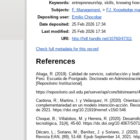
Keywords:
entrepreneurship, skills, knowing ho
Subjects:
F. Management.
>
FJ. Knowledge m
Depositing user:
Emilio Chocobar
Date deposited:
25 Feb 2026 17:34
Last modified:
25 Feb 2026 17:34
URI:
http://hdl.handle.net/10760/47311
Check full metadata for this record
References
Aliaga, R. (2019). Calidad de servicio, satisfacción y leal
Perú. Escuela de Postgrado. Doctorado en Administración
[Repositorio Institucional].
https://repositorio.usil.edu.pe/server/api/core/bitstrea
Cardona, R.; Martins, I. y Velásquez, H. (2020). Orient
complementariedad en un modelo intención-acción. Revi
de 2021. https://doi.org/10.21919/remef.v15i0.546
Choque, B.; Villalobos, M. y Herrera, R. (2020). Desarrol
tecnológica, 31(4), 45-60. https://dx.doi.org/10.4067/
Décaro, L.; Soriano, M.; Benítez, J. y Soriano, J. (2020)
Revista EAN, (89), 51-68. Epub September 14, 2021. htt