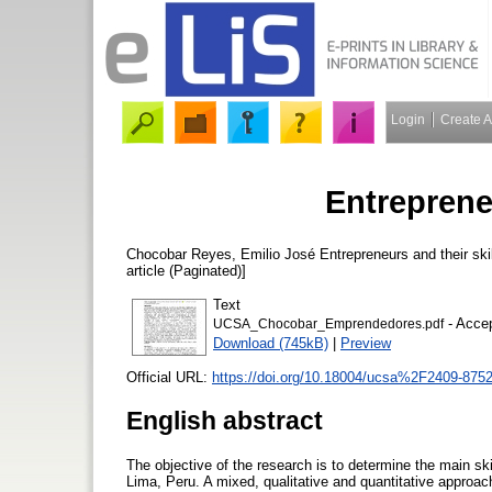
Login
Create 
Entrepreneu
Chocobar Reyes, Emilio José
Entrepreneurs and their ski
article (Paginated)]
Text
- Accep
UCSA_Chocobar_Emprendedores.pdf
Download (745kB)
|
Preview
Official URL:
https://doi.org/10.18004/ucsa%2F2409-875
English abstract
The objective of the research is to determine the main ski
Lima, Peru. A mixed, qualitative and quantitative approa