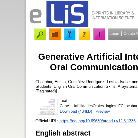
Login
Create 
Generative Artificial In
Oral Communication 
Chocobar, Emilio
,
González Rodríguez, Lesbia Isabel
an
Students’ English Oral Communication Skills: A Systema
(Paginated)]
Text
GenAI_HabilidadesOrales_Ingles_EChocobar.
Download (434kB)
|
Preview
Official URL:
https://doi.org/10.69639/arandu.v12i3.1335
English abstract