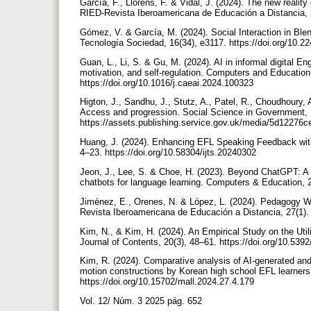
García, F., Llorens, F. & Vidal, J. (2024). The new reality 
RIED-Revista Iberoamericana de Educación a Distancia, 2
Gómez, V. & García, M. (2024). Social Interaction in Blen
Tecnología Sociedad, 16(34), e3117. https://doi.org/10.
Guan, L., Li, S. & Gu, M. (2024). AI in informal digital En
motivation, and self-regulation. Computers and Education: 
https://doi.org/10.1016/j.caeai.2024.100323
Higton, J., Sandhu, J., Stutz, A., Patel, R., Choudhoury, 
Access and progression. Social Science in Government,
https://assets.publishing.service.gov.uk/media/5d1227
Huang, J. (2024). Enhancing EFL Speaking Feedback with
4–23. https://doi.org/10.58304/ijts.20240302
Jeon, J., Lee, S. & Choe, H. (2023). Beyond ChatGPT: A
chatbots for language learning. Computers & Education, 
Jiménez, E., Orenes, N. & López, L. (2024). Pedagogy Whee
Revista Iberoamericana de Educación a Distancia, 27(1). 
Kim, N., & Kim, H. (2024). An Empirical Study on the Util
Journal of Contents, 20(3), 48–61. https://doi.org/10.53
Kim, R. (2024). Comparative analysis of AI-generated and
motion constructions by Korean high school EFL learners
https://doi.org/10.15702/mall.2024.27.4.179
Vol. 12/ Núm. 3 2025 pág. 652