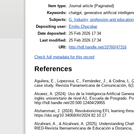
Item type:
Journal article (Paginated)
Keywords:
chatgpt, generative artificial intellig
Subjects:
G. Industry, profession and education
Depositing user:
Emilio Chocobar
Date deposited:
25 Feb 2026 17:34
Last modified:
25 Feb 2026 17:34
URI:
http://hdl.handle.net/10760/47316
Check full metadata for this record
References
Aguilera, E., Lopezosa, C., Fernández, J., & Codina, L. 
case study. Revista Panamericana de Comunicación, 6(1),
Alvarez, A. (2024). Uso de la Inteligencia Artificial Gene
inglés universitario de nivel A1. Escuela de Posgrado. Pon
http://hdl.handle.net/20.500.12404/29955
Alshammari, J. (2024). Revolutionizing EFL learning thro
https://doi.org/10.34069/AI/2024.82.10.17
Alzahrani, A., & Alzahrani, A. (2025). Understanding Ch
RIED-Revista Iberoamericana de Educación a Distancia, 2