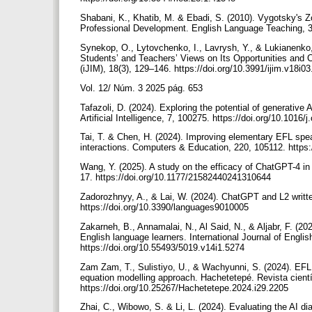
Shabani, K., Khatib, M. & Ebadi, S. (2010). Vygotsky's Z
Professional Development. English Language Teaching, 3(4
Synekop, O., Lytovchenko, I., Lavrysh, Y., & Lukianenko,
Students’ and Teachers’ Views on Its Opportunities and Ch
(iJIM), 18(3), 129–146. https://doi.org/10.3991/ijim.v18i
Vol. 12/ Núm. 3 2025 pág. 653
Tafazoli, D. (2024). Exploring the potential of generativ
Artificial Intelligence, 7, 100275. https://doi.org/10.1016
Tai, T. & Chen, H. (2024). Improving elementary EFL speak
interactions. Computers & Education, 220, 105112. https
Wang, Y. (2025). A study on the efficacy of ChatGPT-4 i
17. https://doi.org/10.1177/21582440241310644
Zadorozhnyy, A., & Lai, W. (2024). ChatGPT and L2 writt
https://doi.org/10.3390/languages9010005
Zakarneh, B., Annamalai, N., Al Said, N., & Aljabr, F. (2
English language learners. International Journal of Engli
https://doi.org/10.55493/5019.v14i1.5274
Zam Zam, T., Sulistiyo, U., & Wachyunni, S. (2024). EFL u
equation modelling approach. Hachetetepé. Revista cient
https://doi.org/10.25267/Hachetetepe.2024.i29.2205
Zhai, C., Wibowo, S. & Li, L. (2024). Evaluating the AI d