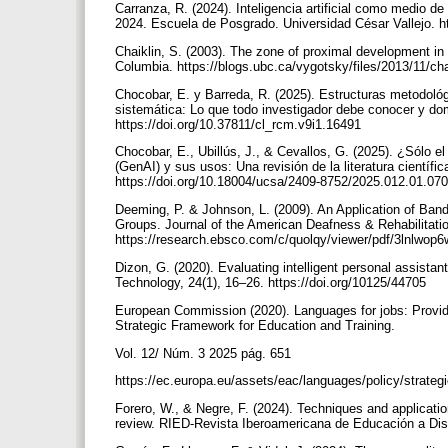
Carranza, R. (2024). Inteligencia artificial como medio de
2024. Escuela de Posgrado. Universidad César Vallejo. h
Chaiklin, S. (2003). The zone of proximal development in V
Columbia. https://blogs.ubc.ca/vygotsky/files/2013/11/ch
Chocobar, E. y Barreda, R. (2025). Estructuras metodoló
sistemática: Lo que todo investigador debe conocer y domi
https://doi.org/10.37811/cl_rcm.v9i1.16491
Chocobar, E., Ubillús, J., & Cevallos, G. (2025). ¿Sólo e
(GenAI) y sus usos: Una revisión de la literatura científ
https://doi.org/10.18004/ucsa/2409-8752/2025.012.01.07
Deeming, P. & Johnson, L. (2009). An Application of Ban
Groups. Journal of the American Deafness & Rehabilitat
https://research.ebsco.com/c/quolqy/viewer/pdf/3lnlwop
Dizon, G. (2020). Evaluating intelligent personal assista
Technology, 24(1), 16–26. https://doi.org/10125/44705
European Commission (2020). Languages for jobs: Providi
Strategic Framework for Education and Training.
Vol. 12/ Núm. 3 2025 pág. 651
https://ec.europa.eu/assets/eac/languages/policy/strate
Forero, W., & Negre, F. (2024). Techniques and application
review. RIED-Revista Iberoamericana de Educación a Dista