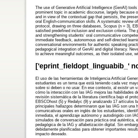
The use of Generative Artificial Intelligence (GenAI) too
prominent topic in academic discourse, largely because of
and in view of the contextual gap that persists, the pres
oral English-communication skills. A systematic review of
protocol, drawing on three databases, Scopus (n = 3), EB
satisfied predefined inclusion and exclusion criteria. The 
and strengthening students’ oral communicative competen
immediate feedback, autonomous and self-directed learnin
conversational environments for authentic speaking prac
pedagogical integration of GenAI and digital literacy. Ne
to achieve meaningful outcomes, as their isolated use, wi
['eprint_fieldopt_linguabib_' n
El uso de las herramientas de Inteligencia Artificial Gene
estudiantes es un tema que está teniendo cada vez mayor
sobre si deben o no usar. En ese contexto, al existir un 
cómo la interacción con las IAG mejora las habilidades d
revisión sistemática de la literatura científica bajo el 
EBSCOhost (5) y Redalyc (9) y analizando 17 artículos ba
principales hallazgos determinaron que las IAG son una h
comunicativas orales en inglés de los estudiantes, identi
inmediata, el aprendizaje autónomo y autodirigido con IA
simulados de conversación para práctica oral auténtica, e
pedagógica de la IAG y alfabetización digital. Sin emba
debidamente planificadas para obtener importantes resul
impacto deseado.