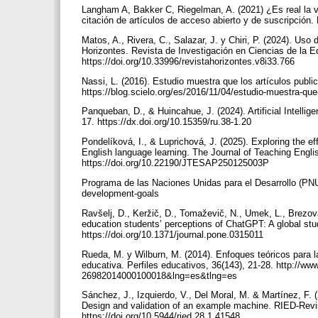
Langham A, Bakker C, Riegelman, A. (2021) ¿Es real la ve
citación de artículos de acceso abierto y de suscripción
Matos, A., Rivera, C., Salazar, J. y Chiri, P. (2024). Uso
Horizontes. Revista de Investigación en Ciencias de la E
https://doi.org/10.33996/revistahorizontes.v8i33.766
Nassi, L. (2016). Estudio muestra que los artículos publ
https://blog.scielo.org/es/2016/11/04/estudio-muestra-que
Panqueban, D., & Huincahue, J. (2024). Artificial Intelli
17. https://dx.doi.org/10.15359/ru.38-1.20
Pondelíková, I., & Luprichová, J. (2025). Exploring the e
English language learning. The Journal of Teaching Engli
https://doi.org/10.22190/JTESAP250125003P
Programa de las Naciones Unidas para el Desarrollo (PNU
development-goals
Ravšelj, D., Keržič, D., Tomaževič, N., Umek, L., Brezovar
education students’ perceptions of ChatGPT: A global st
https://doi.org/10.1371/journal.pone.0315011
Rueda, M. y Wilburn, M. (2014). Enfoques teóricos para l
educativa. Perfiles educativos, 36(143), 21-28. http://w
26982014000100018&lng=es&tlng=es
Sánchez, J., Izquierdo, V., Del Moral, M. & Martínez, F. (20
Design and validation of an example machine. RIED-Revi
https://doi.org/10.5944/ried.28.1.41548