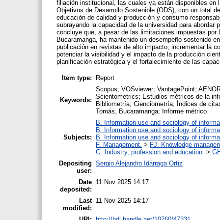
filiación institucional, las cuales ya están disponibles en
Objetivos de Desarrollo Sostenible (ODS), con un total
educación de calidad y producción y consumo responsabl
subrayando la capacidad de la universidad para abordar p
concluye que, a pesar de las limitaciones impuestas por
Bucaramanga, ha mantenido un desempeño sostenido en la
publicación en revistas de alto impacto, incrementar la col
potenciar la visibilidad y el impacto de la producción cien
planificación estratégica y el fortalecimiento de las capa
Item type:
Report
Scopus; VOSviewer; VantagePoint; AENOR UN
Scientometrics; Estudios métricos de la info
Keywords:
Bibliometría; Cienciometría; Índices de citas
Tomás, Bucaramanga; Informe métrico
B. Information use and sociology of informa
B. Information use and sociology of informa
Subjects:
B. Information use and sociology of informa
F. Management.
>
FJ. Knowledge manage
G. Industry, profession and education.
>
GH
Depositing
Sergio Alejandro Idárraga Ortiz
user:
Date
11 Nov 2025 14:17
deposited:
Last
11 Nov 2025 14:17
modified:
URI:
http://hdl.handle.net/10760/47331