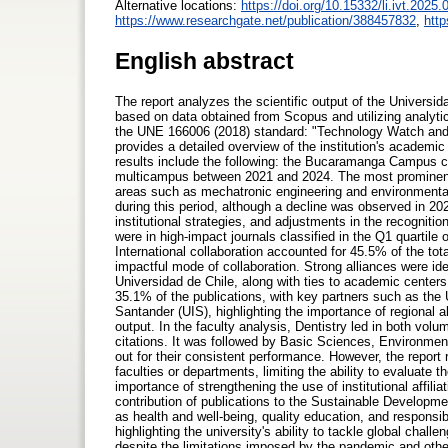
Alternative locations:
https://doi.org/10.15332/li.ivt.2025
https://www.researchgate.net/publication/388457832
,
htt
English abstract
The report analyzes the scientific output of the Univer
based on data obtained from Scopus and utilizing analyti
the UNE 166006 (2018) standard: "Technology Watch and C
provides a detailed overview of the institution's academ
results include the following: the Bucaramanga Campus co
multicampus between 2021 and 2024. The most prominent f
areas such as mechatronic engineering and environmental 
during this period, although a decline was observed in 
institutional strategies, and adjustments in the recogniti
were in high-impact journals classified in the Q1 quartile of
International collaboration accounted for 45.5% of the tot
impactful mode of collaboration. Strong alliances were id
Universidad de Chile, along with ties to academic centers
35.1% of the publications, with key partners such as the
Santander (UIS), highlighting the importance of regional a
output. In the faculty analysis, Dentistry led in both vo
citations. It was followed by Basic Sciences, Environmen
out for their consistent performance. However, the report r
faculties or departments, limiting the ability to evaluate
importance of strengthening the use of institutional affilia
contribution of publications to the Sustainable Develop
as health and well-being, quality education, and respon
highlighting the university's ability to tackle global chal
despite the limitations imposed by the pandemic and ot