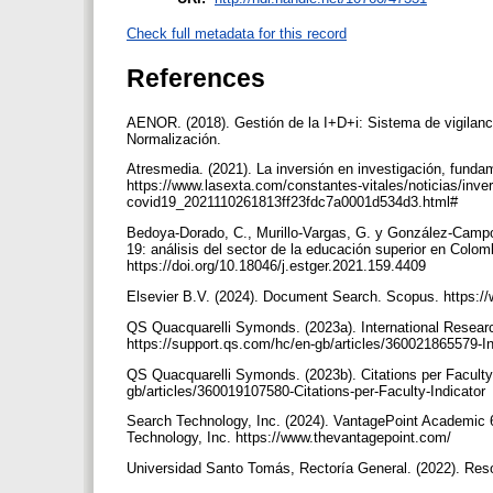
Check full metadata for this record
References
AENOR. (2018). Gestión de la I+D+i: Sistema de vigilanc
Normalización.
Atresmedia. (2021). La inversión en investigación, fundam
https://www.lasexta.com/constantes-vitales/noticias/inve
covid19_2021110261813ff23fdc7a0001d534d3.html#
Bedoya-Dorado, C., Murillo-Vargas, G. y González-Campo
19: análisis del sector de la educación superior en Colom
https://doi.org/10.18046/j.estger.2021.159.4409
Elsevier B.V. (2024). Document Search. Scopus. https:
QS Quacquarelli Symonds. (2023a). International Researc
https://support.qs.com/hc/en-gb/articles/360021865579-I
QS Quacquarelli Symonds. (2023b). Citations per Faculty 
gb/articles/360019107580-Citations-per-Faculty-Indicator
Search Technology, Inc. (2024). VantagePoint Academic 6
Technology, Inc. https://www.thevantagepoint.com/
Universidad Santo Tomás, Rectoría General. (2022). Res