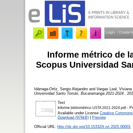
Login
Create 
Informe métrico de l
Scopus Universidad Sa
Idárraga-Ortiz, Sergio Alejandro
and
Vargas Leal, Viviana
Universidad Santo Tomás, Bucaramanga 2021-2024.
, 20
Text
- P
Informe bibliométrico USTA 2021-2024.pdf
Available under License
Creative Commons A
Download (976kB)
|
Preview
Official URL:
http://dx.doi.org/10.15332/li.ivt.2025.00001