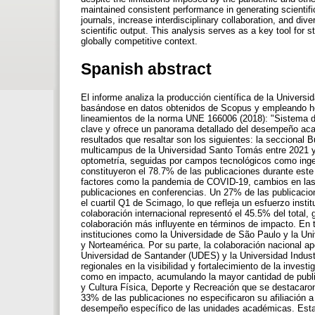
maintained consistent performance in generating scientifi
journals, increase interdisciplinary collaboration, and dive
scientific output. This analysis serves as a key tool for s
globally competitive context.
Spanish abstract
El informe analiza la producción científica de la Univer
basándose en datos obtenidos de Scopus y empleando her
lineamientos de la norma UNE 166006 (2018): "Sistema de 
clave y ofrece un panorama detallado del desempeño acadé
resultados que resaltar son los siguientes: la seccional 
multicampus de la Universidad Santo Tomás entre 2021 y
optometría, seguidas por campos tecnológicos como ingen
constituyeron el 78.7% de las publicaciones durante est
factores como la pandemia de COVID-19, cambios en las e
publicaciones en conferencias. Un 27% de las publicacion
el cuartil Q1 de Scimago, lo que refleja un esfuerzo instit
colaboración internacional representó el 45.5% del total
colaboración más influyente en términos de impacto. En té
instituciones como la Universidade de São Paulo y la U
y Norteamérica. Por su parte, la colaboración nacional ap
Universidad de Santander (UDES) y la Universidad Industr
regionales en la visibilidad y fortalecimiento de la invest
como en impacto, acumulando la mayor cantidad de publi
y Cultura Física, Deporte y Recreación que se destacaro
33% de las publicaciones no especificaron su afiliación a
desempeño específico de las unidades académicas. Esta si