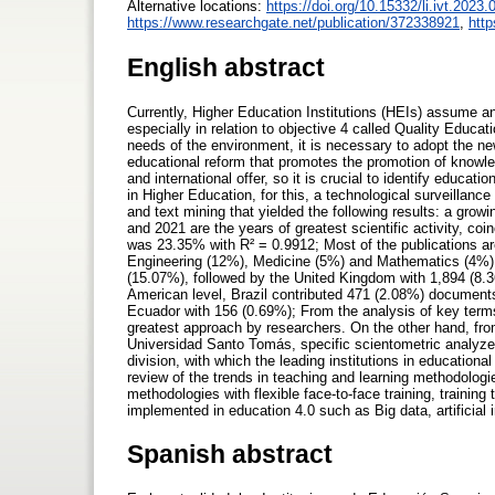
Alternative locations:
https://doi.org/10.15332/li.ivt.2023
https://www.researchgate.net/publication/372338921
,
htt
English abstract
Currently, Higher Education Institutions (HEIs) assume a
especially in relation to objective 4 called Quality Educat
needs of the environment, it is necessary to adopt the n
educational reform that promotes the promotion of knowle
and international offer, so it is crucial to identify educa
in Higher Education, for this, a technological surveillanc
and text mining that yielded the following results: a grow
and 2021 are the years of greatest scientific activity, c
was 23.35% with R² = 0.9912; Most of the publications a
Engineering (12%), Medicine (5%) and Mathematics (4%); T
(15.07%), followed by the United Kingdom with 1,894 (8.3
American level, Brazil contributed 471 (2.08%) document
Ecuador with 156 (0.69%); From the analysis of key terms,
greatest approach by researchers. On the other hand, fro
Universidad Santo Tomás, specific scientometric analyzes
division, with which the leading institutions in educationa
review of the trends in teaching and learning methodologie
methodologies with flexible face-to-face training, trainin
implemented in education 4.0 such as Big data, artificial i
Spanish abstract