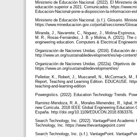
Ministerio de Educación Nacional. (2022). El Ministerio 
educación superior a 2021. Comunicados. https://www.min
Educacion-Nacional-pone-a-disposicion-la-informacion-es
Ministerio de Educación Nacional. (s.f.). Glosario. Mini
https://www.mineducacion.gov.co/portal/secciones/Glosa
Miranda, J., Navarrete, C., Noguez, J., Molina-Espinosa
M. R., Rosas-Fernández, J. B. y Molina, A. (2021). The c
engineering education. Computers & Electrical Engineeri
Organización de Naciones Unidas. (2016). Educación de c
http://www.un.org/sustainabledevelopment/es/wp-conten
Organización de Naciones Unidas. (2022a). Objetivos de 
https://www.un.org/sustainabledevelopment/es/
Pelletier, K., Robert, J., Muscanell, N., McCormack, M.,
Report, Teaching and Learning Edition. EDUCAUSE. https
teaching-and-learning-edition
Powergistics. (2022). Education Technology Trends. Powe
Ramirez-Mendoza, R. A., Morales-Menendez, R., Iqbal, H. 
new Curricula. 2018 IEEE Global Engineering Education 
España. http://doi.org/10.1109/EDUCON.2018.8363376.
Search Technology, Inc. (2022). VantagePoint Academic 6
Technology, Inc. https://www.thevantagepoint.com/
Search Technology, Inc. (s.f.). VantagePoint. VantagePoin