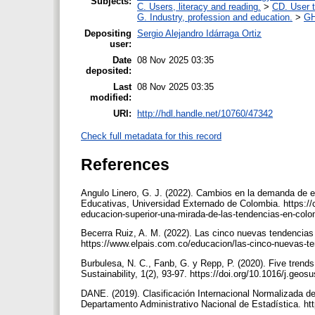
Subjects:
C. Users, literacy and reading.
>
CD. User t
G. Industry, profession and education.
>
GH
Depositing
Sergio Alejandro Idárraga Ortiz
user:
Date
08 Nov 2025 03:35
deposited:
Last
08 Nov 2025 03:35
modified:
URI:
http://hdl.handle.net/10760/47342
Check full metadata for this record
References
Angulo Linero, G. J. (2022). Cambios en la demanda de e
Educativas, Universidad Externado de Colombia. https:/
educacion-superior-una-mirada-de-las-tendencias-en-col
Becerra Ruiz, A. M. (2022). Las cinco nuevas tendencias 
https://www.elpais.com.co/educacion/las-cinco-nuevas-te
Burbulesa, N. C., Fanb, G. y Repp, P. (2020). Five trend
Sustainability, 1(2), 93-97. https://doi.org/10.1016/j.geo
DANE. (2019). Clasificación Internacional Normalizada d
Departamento Administrativo Nacional de Estadística. h