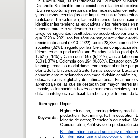
En la actualidad, las Instituciones de Educación Superio
Desarrollo Sostenible, en especial con relación al objeti
IES sea oportuna y responda a las necesidades del ento
y las nuevas tecnologías que impulsen una reforma educ
realidades. En Colombia, las instituciones de educación su
identificar las tendencias educativas y los referentes 
superior, para ello se desarrolló un ejercicio de vigilanci
arrojó los siguientes resultados: se puede observar una te
que 2020 y 2021 son los años de mayor actividad científ
crecimiento anual (2010 -2022) fue de 23,35% con un R² =
sociales (32%), seguido por las Ciencias computacionale
líderes en esta producción son Estados Unidos produjo 
1762 (7,78%) y China con 1567 (6,92%), a nivel latinoam
310 (1,37%), Colombia con 194 (0,86%), Ecuador con 156 (
learning como las modalidades con mayor abordaje por parte
oferta de la Universidad Santo Tomás seccional Bucarama
conocimiento relacionadas con cada división académica, co
educativa a nivel global y de Latinoamérica. Finalmente 
aprendizaje de las que se destacan con mayor interés la 
flexible, la formación a través de microcredenciales y la
data, la inteligencia artificial, la robótica y el Internet de 
Item type:
Report
Higher education; Learning delivery modaliti
production; Text mining; ICT in education;
Keywords:
Minería de datos; Tecnología educativa; M
Cienciometría; Análisis de la producción cie
B. Information use and sociology of informa
B. Information use and sociology of informa