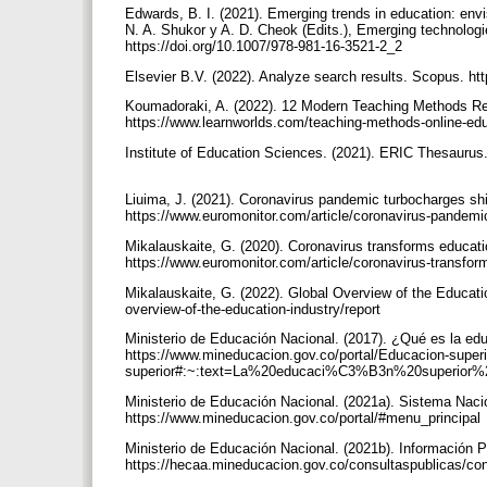
Edwards, B. I. (2021). Emerging trends in education: envi
N. A. Shukor y A. D. Cheok (Edits.), Emerging technologie
https://doi.org/10.1007/978-981-16-3521-2_2
Elsevier B.V. (2022). Analyze search results. Scopus. h
Koumadoraki, A. (2022). 12 Modern Teaching Methods Rev
https://www.learnworlds.com/teaching-methods-online-ed
Institute of Education Sciences. (2021). ERIC Thesaurus.
Liuima, J. (2021). Coronavirus pandemic turbocharges shi
https://www.euromonitor.com/article/coronavirus-pandemic
Mikalauskaite, G. (2020). Coronavirus transforms educati
https://www.euromonitor.com/article/coronavirus-transfor
Mikalauskaite, G. (2022). Global Overview of the Educati
overview-of-the-education-industry/report
Ministerio de Educación Nacional. (2017). ¿Qué es la edu
https://www.mineducacion.gov.co/portal/Educacion-super
superior#:~:text=La%20educaci%C3%B3n%20superior%
Ministerio de Educación Nacional. (2021a). Sistema Nac
https://www.mineducacion.gov.co/portal/#menu_principal
Ministerio de Educación Nacional. (2021b). Información 
https://hecaa.mineducacion.gov.co/consultaspublicas/con