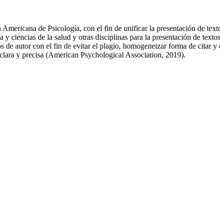
Americana de Psicología, con el fin de unificar la presentación de texto
y ciencias de la salud y otras disciplinas para la presentación de text
 de autor con el fin de evitar el plagio, homogeneizar forma de citar y 
a clara y precisa (American Psychological Association, 2019).
/34384
s and degree works; Style guidelines; Tesis y disertaciones académicas
s de estilo
emic libraries.
al property: author's rights, ownership, copyright, copyleft, open access
s
>
IJ. Reference work.