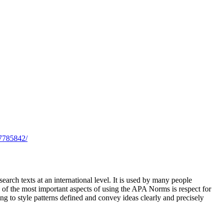
7785842/
earch texts at an international level. It is used by many people
e of the most important aspects of using the APA Norms is respect for
g to style patterns defined and convey ideas clearly and precisely