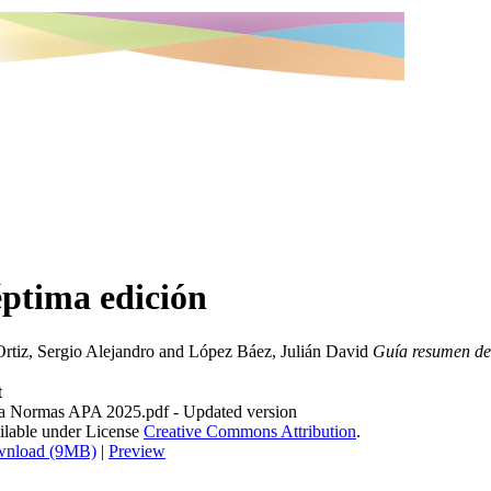
éptima edición
Ortiz, Sergio Alejandro
and
López Báez, Julián David
Guía resumen del
t
a Normas APA 2025.pdf
- Updated version
ilable under License
Creative Commons Attribution
.
nload (9MB)
|
Preview