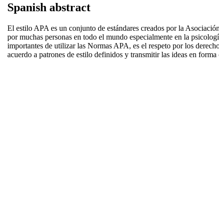
Spanish abstract
El estilo APA es un conjunto de estándares creados por la Asociación 
por muchas personas en todo el mundo especialmente en la psicología 
importantes de utilizar las Normas APA, es el respeto por los derechos
acuerdo a patrones de estilo definidos y transmitir las ideas en form
Item type:
Guide/Manual
Additional
\urlhttps://repository.usta.edu.co/handle/11634
information:
APA standards; Citation and referencing; Thesi
Keywords:
referenciación; Tesis y trabajos de grado; Pauta
C. Users, literacy and reading.
>
CE. Literacy.
D. Libraries as physical collections.
>
DD. Acad
Subjects:
E. Publishing and legal issues.
>
ED. Intellectu
I. Information treatment for information service
Depositing user:
Sergio Alejandro Idárraga Ortiz
Date deposited:
11 Nov 2025 07:11
Last modified:
11 Nov 2025 07:11
URI:
http://hdl.handle.net/10760/47351