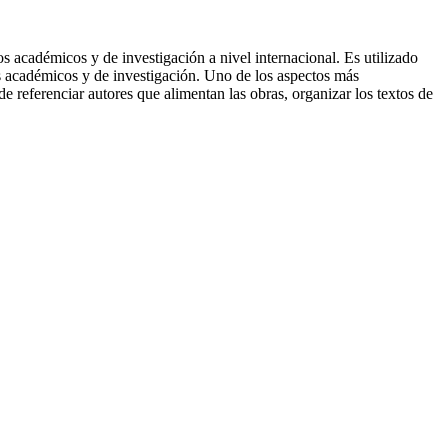
s académicos y de investigación a nivel internacional. Es utilizado
os académicos y de investigación. Uno de los aspectos más
de referenciar autores que alimentan las obras, organizar los textos de
; Citas bibliográficas; Derechos de autor; Normas APA; Citación y
.