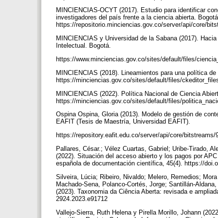
MINCIENCIAS-OCYT (2017). Estudio para identificar cono
investigadores del país frente a la ciencia abierta. Bogotá
https://repositorio.minciencias.gov.co/server/api/core/
MINCIENCIAS y Universidad de la Sabana (2017). Hacia u
Intelectual. Bogotá.
https://www.minciencias.gov.co/sites/default/files/cienc
MINCIENCIAS (2018). Lineamientos para una política de 
https://minciencias.gov.co/sites/default/files/ckeditor
MINCIENCIAS (2022). Política Nacional de Ciencia Abier
https://minciencias.gov.co/sites/default/files/politica_
Ospina Ospina, Gloria (2013). Modelo de gestión de conte
EAFIT (Tesis de Maestría, Universidad EAFIT).
https://repository.eafit.edu.co/server/api/core/bitstrea
Pallares, César.; Vélez Cuartas, Gabriel; Uribe-Tirado, A
(2022). Situación del acceso abierto y los pagos por APC
española de documentación científica, 45(4). https://doi
Silveira, Lúcia; Ribeiro, Nivaldo; Melero, Remedios; Mora
Machado-Sena, Polanco-Cortés, Jorge; Santillán-Aldana, J
(2023). Taxonomia da Ciência Aberta: revisada e ampliada
2924.2023.e91712
Vallejo-Sierra, Ruth Helena y Pirella Morillo, Johann (202