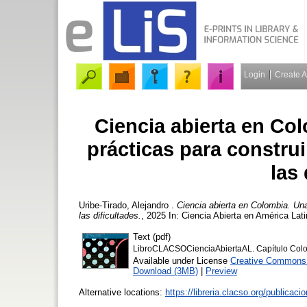
Login
Create 
Ciencia abierta en Col
prácticas para constru
las 
Uribe-Tirado, Alejandro
.
Ciencia abierta en Colombia. Una
las dificultades.
, 2025 In: Ciencia Abierta en América La
Text (pdf)
LibroCLACSOCienciaAbiertaAL. Capítulo Colo
Available under License
Creative Commons A
Download (3MB)
|
Preview
Alternative locations:
https://libreria.clacso.org/publica