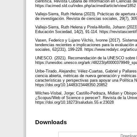
científica. Revista Cubana de Información en Ciencias de
https://acimed.sld.cu/index.php/acimed/article/view/1852
Vallejo-Sierra, Ruth Helena (2023). Prácticas de apertura
de investigación. Revista de ciencias sociales, 29(7), 305
Vallejo-Sierra, Ruth Helena y Pirela-Morillo, Johann (2023
Educación Sociedad, 14(2), 91-114. https://revistascient
Vasen, Federico y Lujano Vilchis, Ivonne (2017). Sistemas
tendencias recientes e implicaciones para la evaluación 
sociales, 62(231), 199-228. https://www.redalyc.org/art
UNESCO. (2021). Recomendación de la UNESCO sobre la
https://unesdoc.unesco.org/ark:/48223/pf0000379949_s
Uribe-Tirado, Alejandro; Vélez-Cuartas, Gabriel y Pallar
ciencia abierta, métricas de nueva generación y métrica
características y perspectivas para apoyar una Política Na
https://doi.org/10.14483/23448350.20852
Wilches-Visbal, Jorge; Castillo-Pedraza, Midian y Obispo-
¿Scopus/Web of Science o perecer?. Revista de la Univer
https://doi.org/10.18273/saluduis.55.e:23028
Downloads
Download