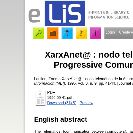
Login
Create 
XarxAnet@ : nodo tel
Progressive Comun
Laullon, Txema
XarxAnet@ : nodo telemàtico de la Assoc
Información (MEI)
, 1996, vol. 3, n. 9, pp. 41-44. [Journal 
PDF
1996-09-41.pdf
Download (31kB)
|
Preview
English abstract
The Telematics, (communication between computers), has