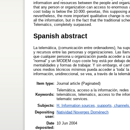
information and resources between the people and organiza
that any person or organization can access to enormou
cost today is below the 10.000.-pesetas, this supposing a
nevertheless, the more important qualitative change is n
all the information, but in the fact that the traditional sch
Telematics, completely surpassed.
Spanish abstract
La telemática, (comunicación entre ordenadores), ha supu
y recursos entre las personas y organizaciones. Las llama
que cualquier persona u organización pueda acceder a ca
“normal” y un MODEM cuyo coste hoy está por debajo de l
mentalidades y formas de trabajar. Y sin embargo, el cam
unos medios técnicos mínimos pueda acceder a ‘toda’ la i
información, unidireccional, se vea, a través de la tele
Item type:
Journal article (Paginated)
Telemática, acceso a la información, redes 
Keywords:
telemáticos, telematics, access to the info
telematic services.
Subjects:
H. Information sources, supports, channels
Depositing
Natividad Noverges Doménech
user:
Date
10 Jun 2004
deposited: