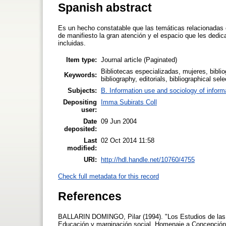
Spanish abstract
Es un hecho constatable que las temáticas relacionadas
de manifiesto la gran atención y el espacio que les dedi
incluidas.
Item type:
Journal article (Paginated)
Bibliotecas especializadas, mujeres, bibliog
Keywords:
bibliography, editorials, bibliographical sele
Subjects:
B. Information use and sociology of inform
Depositing
Imma Subirats Coll
user:
Date
09 Jun 2004
deposited:
Last
02 Oct 2014 11:58
modified:
URI:
http://hdl.handle.net/10760/4755
Check full metadata for this record
References
BALLARIN DOMINGO, Pilar (1994). "Los Estudios de las 
Educación y marginación social. Homenaje a Concepción 