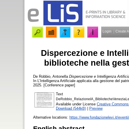
Login
Create 
Dispercezione e Intelli
biblioteche nella ges
De Robbio, Antonella
Dispercezione e Intelligenza Artificia
In L’Intelligenza Artificiale applicata alla gestione del 
2025. [Conference paper]
Text
DeRobbio_RelazioneIA_BibliotecheVeneziaLe
Available under License
Creative Commons A
Download (544kB)
|
Preview
Alternative locations:
https://www.fondazionelevi.it/eventi/l
English abstract