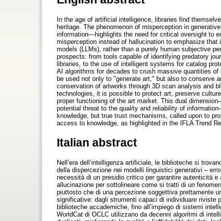
In the age of artificial intelligence, libraries find themse
heritage. The phenomenon of misperception in generative 
information—highlights the need for critical oversight to e
misperception instead of hallucination to emphasize that
models (LLMs), rather than a purely human subjective per
prospects: from tools capable of identifying predatory jo
libraries, to the use of intelligent systems for catalog p
AI algorithms for decades to crush massive quantities of d
be used not only to "generate art," but also to conserve an
conservation of artworks through 3D scan analysis and b
technologies, it is possible to protect art, preserve cult
proper functioning of the art market. This dual dimensio
potential threat to the quality and reliability of informatio
knowledge, but true trust mechanisms, called upon to prot
access to knowledge, as highlighted in the IFLA Trend Rep
Italian abstract
Nell’era dell’intelligenza artificiale, le biblioteche si tro
della dispercezione nei modelli linguistici generativi – err
necessità di un presidio critico per garantire autenticità e
allucinazione per sottolineare come si tratti di un fenomen
piuttosto che di una percezione soggettiva prettamente um
significative: dagli strumenti capaci di individuare riviste 
biblioteche accademiche, fino all’impiego di sistemi intelli
WorldCat di OCLC utilizzano da decenni algoritmi di intell