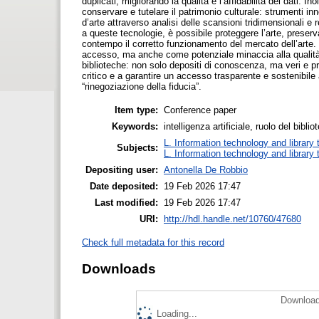
duplicati, migliorando la qualità e l’affidabilità dei dati. 
conservare e tutelare il patrimonio culturale: strumenti i
d’arte attraverso analisi delle scansioni tridimensionali 
a queste tecnologie, è possibile proteggere l’arte, preserv
contempo il corretto funzionamento del mercato dell’arte.
accesso, ma anche come potenziale minaccia alla qualità e 
biblioteche: non solo depositi di conoscenza, ma veri e prop
critico e a garantire un accesso trasparente e sostenibil
“rinegoziazione della fiducia”.
Item type:
Conference paper
Keywords:
intelligenza artificiale, ruolo del bibli
L. Information technology and library
Subjects:
L. Information technology and library
Depositing user:
Antonella De Robbio
Date deposited:
19 Feb 2026 17:47
Last modified:
19 Feb 2026 17:47
URI:
http://hdl.handle.net/10760/47680
Check full metadata for this record
Downloads
Download
Loading...