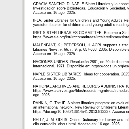
GRACIA-SANCHO, D. NAPLE Sister Libraries y la cooperac
Investigación sobre Bibliotecas, Educación y Sociedad, v
Acceso en: 16 ago. 2025.
IFLA. Sister Libraries for Children’s and Young Adult’s Rea
ya/sister-libraries-for-children-s-and-young-adult-s-readi
IRRT SISTER LIBRARIES COMMITTEE. Become a Sister Libr
https://www.ala.org/irrt/irrtcommittees/irrtsisterlibrary/
MALENFANT, K.; PEDERSOLI, H. ACRL supports sister libr
Libraries News, v. 66, n. 9, p. 657-658, 2005. Disponible e
Acceso en: 16 ago. 2025.
NACIONES UNIDAS. Resolución 2861, de 20 de diciembr
internacional. 1971. Disponible en: https://docs.un.org
NAPLE SISTER LIBRARIES. Ideas for cooperation. 2025. Di
Acceso en: 16 ago. 2025.
NATIONAL ARCHIVES AND RECORDS ADMINISTRATION. Sis
https://www.archives.gov/files/records-mgmt/rcs/schedul
ago. 2025.
RANKIN, C. The IFLA sister libraries program: an evaluati
an international network. New Review of Children's Literatu
https://doi.org/10.1080/13614541.2013.813337. Acceso e
REITZ, J. M. ODLIS: Online Dictionary for Library and Inf
clio.com/odlis_about.html. Acceso en: 16 ago. 2025.