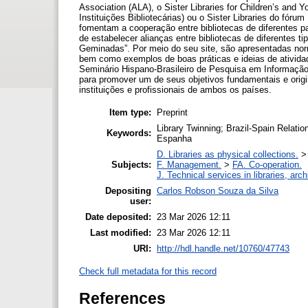
Association (ALA), o Sister Libraries for Children’s and
Instituições Bibliotecárias) ou o Sister Libraries do fó
fomentam a cooperação entre bibliotecas de diferentes pa
de estabelecer alianças entre bibliotecas de diferentes ti
Geminadas”. Por meio do seu site, são apresentadas nor
bem como exemplos de boas práticas e ideias de atividad
Seminário Hispano-Brasileiro de Pesquisa em Informaçã
para promover um de seus objetivos fundamentais e origina
instituições e profissionais de ambos os países.
Item type:
Preprint
Library Twinning; Brazil-Spain Relatio
Keywords:
Espanha
D. Libraries as physical collections.
Subjects:
F. Management.
>
FA. Co-operation.
J. Technical services in libraries, ar
Depositing
Carlos Robson Souza da Silva
user:
Date deposited:
23 Mar 2026 12:11
Last modified:
23 Mar 2026 12:11
URI:
http://hdl.handle.net/10760/47743
Check full metadata for this record
References