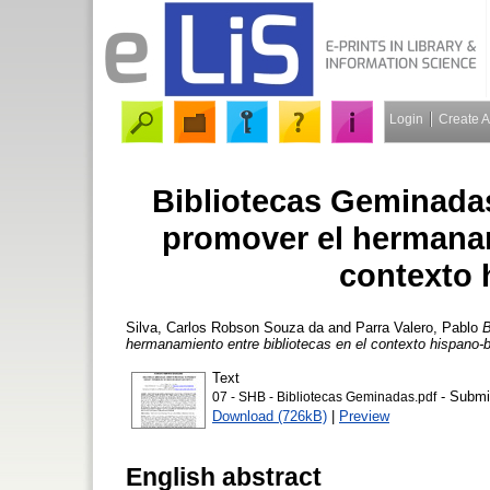
Login
Create 
Bibliotecas Geminadas
promover el hermanam
contexto 
Silva, Carlos Robson Souza da
and
Parra Valero, Pablo
B
hermanamiento entre bibliotecas en el contexto hispano-b
Text
- Submi
07 - SHB - Bibliotecas Geminadas.pdf
Download (726kB)
|
Preview
English abstract