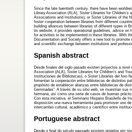
Since the late twentieth century, there have been worldwid
Library Association (ALA), Sister Libraries for Children’s
Associations and Institutions), or Sister Libraries of the
foster cooperation between libraries from different countr
building alliances between libraries of different types in
its website, it provides operational guidelines, advice on 
for activities to be implemented in these libraries. With t
Documentation and Society offers a new tool to promote o
and scientific exchange between institutions and professi
Spanish abstract
Desde finales del siglo pasado existen proyectos a nivel 
Association (ALA), Sister Libraries for Children’s and Yo
Instituciones de Bibliotecas), o Sister Libraries del fo
fomentan la cooperación entre bibliotecas de distintos p
propósito de establecer alianzas entre bibliotecas de dist
Geminadas”. A través de su sitio web, se muestran sus n
hermana, así como una serie de casos de buenas práctica
Con esta iniciativa, el Seminario Hispano Brasileño de 
disposición una nueva herramienta para promover uno de 
intercambio cultural, académico y científico entre instit
Portuguese abstract
Desde o final do século passado existem projetos em níve