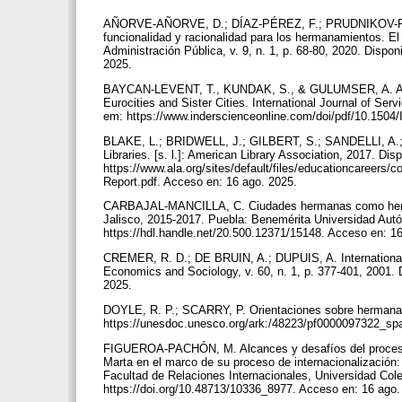
AÑORVE-AÑORVE, D.; DÍAZ-PÉREZ, F.; PRUDNIKOV-ROMEI
funcionalidad y racionalidad para los hermanamientos. El
Administración Pública, v. 9, n. 1, p. 68-80, 2020. Dispo
2025.
BAYCAN-LEVENT, T., KUNDAK, S., & GULUMSER, A. A. City
Eurocities and Sister Cities. International Journal of Se
em: https://www.inderscienceonline.com/doi/pdf/10.150
BLAKE, L.; BRIDWELL, J.; GILBERT, S.; SANDELLI, A.; 
Libraries. [s. l.]: American Library Association, 2017. Dis
https://www.ala.org/sites/default/files/educationcareer
Report.pdf. Acceso en: 16 ago. 2025.
CARBAJAL-MANCILLA, C. Ciudades hermanas como herramie
Jalisco, 2015-2017. Puebla: Benemérita Universidad Aut
https://hdl.handle.net/20.500.12371/15148. Acceso en: 1
CREMER, R. D.; DE BRUIN, A.; DUPUIS, A. International si
Economics and Sociology, v. 60, n. 1, p. 377-401, 2001. 
2025.
DOYLE, R. P.; SCARRY, P. Orientaciones sobre hermanami
https://unesdoc.unesco.org/ark:/48223/pf0000097322_sp
FIGUEROA-PACHÓN, M. Alcances y desafíos del proceso de
Marta en el marco de su proceso de internacionalización:
Facultad de Relaciones Internacionales, Universidad Col
https://doi.org/10.48713/10336_8977. Acceso en: 16 ago