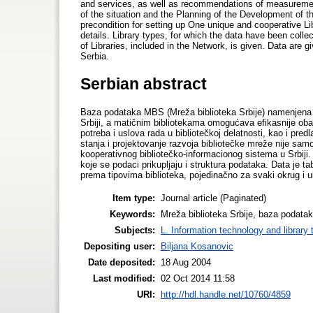
and services, as well as recommendations of measuremen
of the situation and the Planning of the Development of th
precondition for setting up One unique and cooperative L
details. Library types, for which the data have been colle
of Libraries, included in the Network, is given. Data are g
Serbia.
Serbian abstract
Baza podataka MBS (Mreža biblioteka Srbije) namenjena je 
Srbiji, a matičnim bibliotekama omogućava efikasnije obav
potreba i uslova rada u bibliotečkoj delatnosti, kao i pr
stanja i projektovanje razvoja bibliotečke mreže nije sa
kooperativnog bibliotečko-informacionog sistema u Srbiji.
koje se podaci prikupljaju i struktura podataka. Data je 
prema tipovima biblioteka, pojedinačno za svaki okrug i u
Item type:
Journal article (Paginated)
Keywords:
Mreža biblioteka Srbije, baza podatak
Subjects:
L. Information technology and library
Depositing user:
Biljana Kosanovic
Date deposited:
18 Aug 2004
Last modified:
02 Oct 2014 11:58
URI:
http://hdl.handle.net/10760/4859