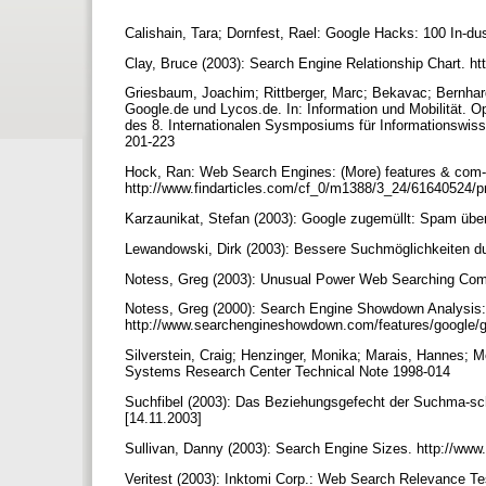
Calishain, Tara; Dornfest, Rael: Google Hacks: 100 In-dus
Clay, Bruce (2003): Search Engine Relationship Chart. h
Griesbaum, Joachim; Rittberger, Marc; Bekavac; Bernhard
Google.de und Lycos.de. In: Information und Mobilität. O
des 8. Internationalen Sysmposiums für Informationswis
201-223
Hock, Ran: Web Search Engines: (More) features & com-
http://www.findarticles.com/cf_0/m1388/3_24/61640524/pr
Karzaunikat, Stefan (2003): Google zugemüllt: Spam übe
Lewandowski, Dirk (2003): Bessere Suchmöglichkeiten d
Notess, Greg (2003): Unusual Power Web Searching Com
Notess, Greg (2000): Search Engine Showdown Analysis:
http://www.searchengineshowdown.com/features/google/g
Silverstein, Craig; Henzinger, Monika; Marais, Hannes; Mo
Systems Research Center Technical Note 1998-014
Suchfibel (2003): Das Beziehungsgefecht der Suchma-sc
[14.11.2003]
Sullivan, Danny (2003): Search Engine Sizes. http://www
Veritest (2003): Inktomi Corp.: Web Search Relevance Te