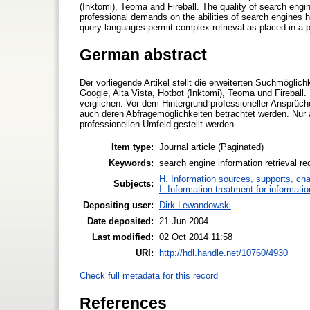
(Inktomi), Teoma and Fireball. The quality of search engi
professional demands on the abilities of search engines 
query languages permit complex retrieval as placed in a p
German abstract
Der vorliegende Artikel stellt die erweiterten Suchmögli
Google, Alta Vista, Hotbot (Inktomi), Teoma und Fireball
verglichen. Vor dem Hintergrund professioneller Ansprü
auch deren Abfragemöglichkeiten betrachtet werden. Nur
professionellen Umfeld gestellt werden.
Item type:
Journal article (Paginated)
Keywords:
search engine information retrieval rec
H. Information sources, supports, ch
Subjects:
I. Information treatment for informati
Depositing user:
Dirk Lewandowski
Date deposited:
21 Jun 2004
Last modified:
02 Oct 2014 11:58
URI:
http://hdl.handle.net/10760/4930
Check full metadata for this record
References