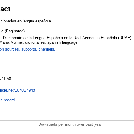
ract
ccionarios en lengua española.
cle (Paginated)
s, Diccionario de la Lengua Española de la Real Academia Española (DRAE), 
María Moliner, dictionaries, spanish language
ion sources, supports, channels.
 11:58
handle.net/10760/4948
is record
Downloads per month over past year
..