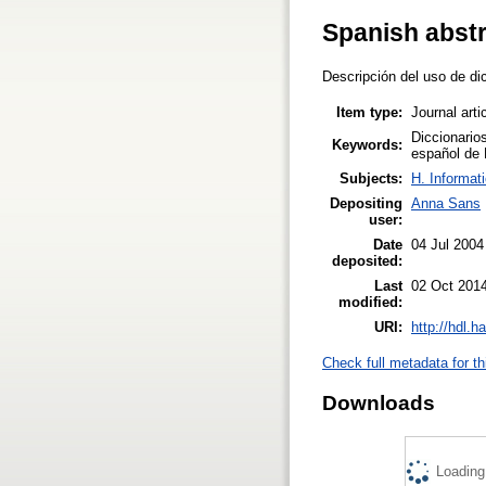
Spanish abst
Descripción del uso de di
Item type:
Journal arti
Diccionario
Keywords:
español de 
Subjects:
H. Informat
Depositing
Anna Sans
user:
Date
04 Jul 2004
deposited:
Last
02 Oct 2014
modified:
URI:
http://hdl.
Check full metadata for th
Downloads
Loading.