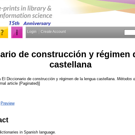
Login
Create Account
nario de construcción y régimen 
castellana
a
El Diccionario de construcción y régimen de la lengua castellana.
Métodos d
rnal article (Paginated)]
|
Preview
act
dictionaries in Spanish language.