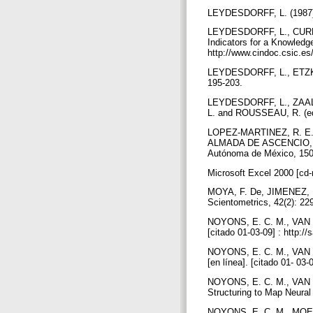
LEYDESDORFF, L. (1987). 
LEYDESDORFF, L., CURRAN,
Indicators for a Knowledg
http://www.cindoc.csic.es
LEYDESDORFF, L., ETZKOWI
195-203.
LEYDESDORFF, L., ZAAL, 
L. and ROUSSEAU, R. (edi
LOPEZ-MARTINEZ, R. E. (2
ALMADA DE ASCENCIO, M., 
Autónoma de México, 15
Microsoft Excel 2000 [cd-
MOYA, F. De, JIMENEZ, E.
Scientometrics, 42(2): 2
NOYONS, E. C. M., VAN RA
[citado 01-03-09] : http://
NOYONS, E. C. M., VAN RA
[en línea]. [citado 01- 03
NOYONS, E. C. M., VAN RA
Structuring to Map Neural
NOYONS, E. C. M., MOED, 