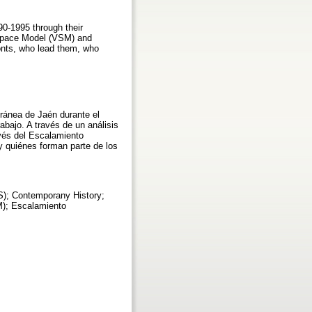
90-1995 through their
r Space Model (VSM) and
ronts, who lead them, who
oránea de Jaén durante el
abajo. A través de un análisis
vés del Escalamiento
y quiénes forman parte de los
S); Contemporany History;
M); Escalamiento