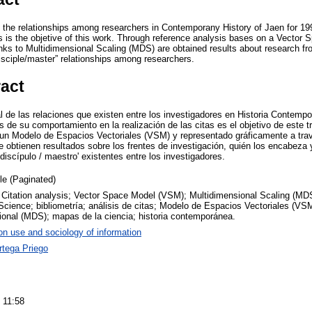
 the relationships among researchers in Contemporany History of Jaen for 19
ss is the objetive of this work. Through reference analysis bases on a Vecto
anks to Multidimensional Scaling (MDS) are obtained results about research f
sciple/master” relationships among researchers.
ract
l de las relaciones que existen entre los investigadores en Historia Contemp
 de su comportamiento en la realización de las citas es el objetivo de este tr
 un Modelo de Espacios Vectoriales (VSM) y representado gráficamente a tra
 obtienen resultados sobre los frentes de investigación, quién los encabeza 
discípulo / maestro' existentes entre los investigadores.
cle (Paginated)
; Citation analysis; Vector Space Model (VSM); Multidimensional Scaling (MD
Science; bibliometría; análisis de citas; Modelo de Espacios Vectoriales (VS
ional (MDS); mapas de la ciencia; historia contemporánea.
on use and sociology of information
rtega Priego
 11:58