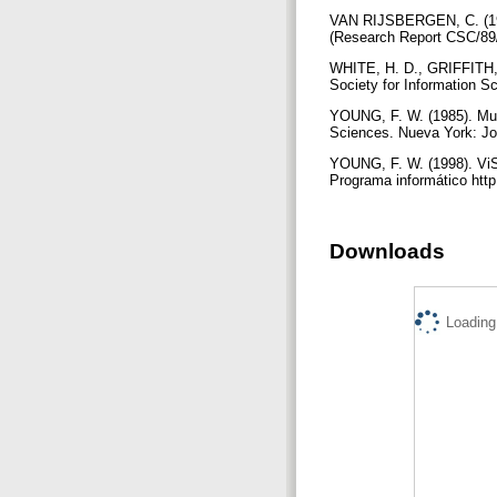
VAN RIJSBERGEN, C. (1989
(Research Report CSC/8
WHITE, H. D., GRIFFITH, B.
Society for Information S
YOUNG, F. W. (1985). Mul
Sciences. Nueva York: J
YOUNG, F. W. (1998). ViSt
Programa informático http
Downloads
Loading.