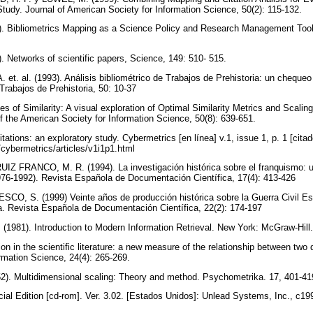
Study. Journal of American Society for Information Science, 50(2): 115-132.
. Bibliometrics Mapping as a Science Policy and Research Management Too
. Networks of scientific papers, Science, 149: 510- 515.
 al. (1993). Análisis bibliométrico de Trabajos de Prehistoria: un chequeo 
 Trabajos de Prehistoria, 50: 10-37
 of Similarity: A visual exploration of Optimal Similarity Metrics and Scalin
 the American Society for Information Science, 50(8): 639-651.
tions: an exploratory study. Cybermetrics [en línea] v.1, issue 1, p. 1 [cita
/cybermetrics/articles/v1i1p1.html
Z FRANCO, M. R. (1994). La investigación histórica sobre el franquismo: un
976-1992). Revista Española de Documentación Científica, 17(4): 413-426
CO, S. (1999) Veinte años de producción histórica sobre la Guerra Civil Es
a. Revista Española de Documentación Científica, 22(2): 174-197
1981). Introduction to Modern Information Retrieval. New York: McGraw-Hill
n in the scientific literature: a new measure of the relationship between two
rmation Science, 24(4): 265-269.
. Multidimensional scaling: Theory and method. Psychometrika. 17, 401-4
al Edition [cd-rom]. Ver. 3.02. [Estados Unidos]: Unlead Systems, Inc., c1