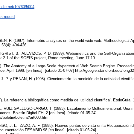
andle.net/10760/5004
is record
, P. (1997). Informetric analyses on the world wide web: Methodological A
 53(4): 404-426.
IST, B., ALEVIZOS, P. D. (1999). Webometrics and the Self-Organization 
sk 2.1 of the SOEIS project, Rome meeting, June 17-19.
). The Anatomy of a Large-Scale Hypertextual Web Search Engine. Proceedings
, April 1998. [en línea]. [citado 01-07-07] http://google.standford.edu/long
P. y PENAN, H. (1995). Cienciometría: la medición de la actividad científica
La referencia bibliográfica como medida de ‘utilidad científica’. EtoloGuía, 
RUIZ GALLEGO-LARGO, T. (1993). Escalamiento Multidimensional: Una meto
nos. Boletín Digital FH, 2 [en línea]. [citado 01-05-24]
a/boletin/boletin2/art003.htm
, J. L., ZAZO, A. F. (1998). Nuevos puntos de vista en la Recuperación d
cumentación FESABID 98 [en línea]. [citado 01-05-24]