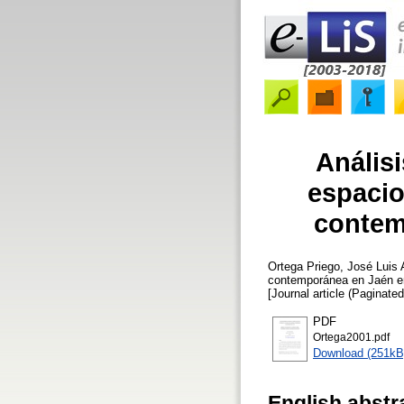
Anális
espacios
contem
Ortega Priego, José Luis
A
contemporánea en Jaén en
[Journal article (Paginated
PDF
Ortega2001.pdf
Download (251kB
English abstr