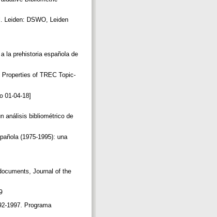
l. Leiden: DSWO, Leiden
a la prehistoria española de
g Properties of TREC Topic-
do 01-04-18]
 análisis bibliométrico de
pañola (1975-1995): una
.
 documents, Journal of the
19
992-1997. Programa