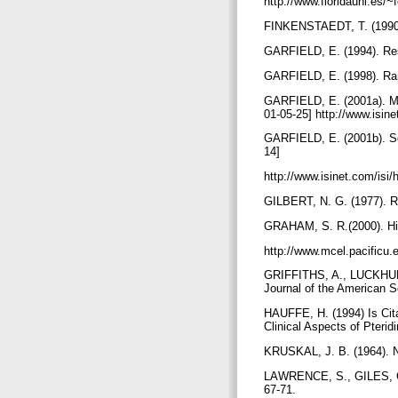
http://www.floridauni.es/
FINKENSTAEDT, T. (1990) 
GARFIELD, E. (1994). Res
GARFIELD, E. (1998). Ran
GARFIELD, E. (2001a). Mapp
01-05-25] http://www.isin
GARFIELD, E. (2001b). Scie
14]
http://www.isinet.com/isi/
GILBERT, N. G. (1977). R
GRAHAM, S. R.(2000). Hist
http://www.mcel.pacifi
GRIFFITHS, A., LUCKHURST
Journal of the American S
HAUFFE, H. (1994) Is Cita
Clinical Aspects of Pterid
KRUSKAL, J. B. (1964). N
LAWRENCE, S., GILES, C. 
67-71.