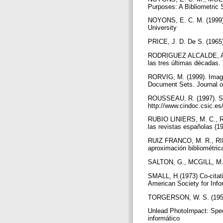
Purposes: A Bibliometric 
NOYONS, E. C. M. (1999)
University
PRICE, J. D. De S. (1965)
RODRIGUEZ ALCALDE, A. et.
las tres últimas décadas.
RORVIG, M. (1999). Images
Document Sets. Journal of
ROUSSEAU, R. (1997). Sita
http://www.cindoc.csic.es
RUBIO LINIERS, M. C., RUI
las revistas españolas (1
RUIZ FRANCO, M. R., RIES
aproximación bibliométric
SALTON, G., MCGILL, M. (
SMALL, H.(1973) Co-citatio
American Society for Info
TORGERSON, W. S. (1952)
Unlead PhotoImpact: Speci
informático