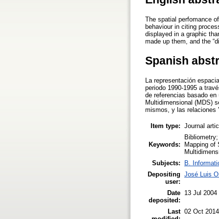
The spatial perfomance of
behaviour in citing proce
displayed in a graphic th
made up them, and the “di
Spanish abst
La representación espacia
periodo 1990-1995 a través
de referencias basado en
Multidimensional (MDS) se
mismos, y las relaciones '
Item type:
Journal arti
Bibliometry
Keywords:
Mapping of 
Multidimens
Subjects:
B. Informati
Depositing
José Luis O
user:
Date
13 Jul 2004
deposited:
Last
02 Oct 2014
modified: