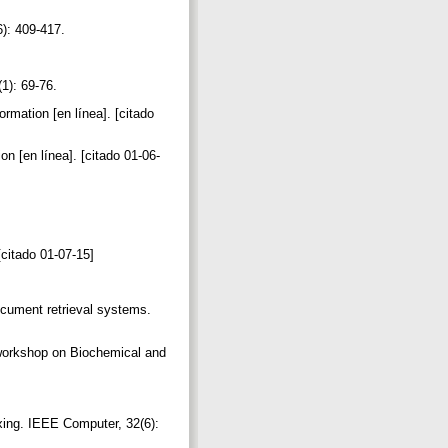
6): 409-417.
(1): 69-76.
rmation [en línea]. [citado
n [en línea]. [citado 01-06-
[citado 01-07-15]
cument retrieval systems.
erworkshop on Biochemical and
ing. IEEE Computer, 32(6):