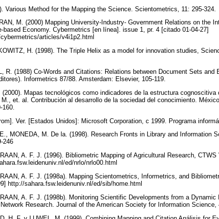
Various Method for the Mapping the Science. Scientometrics, 11: 295-324.
 M. (2000) Mapping University-Industry- Government Relations on the Inte
e-based Economy. Cybermetrics [en línea]. issue 1, pr. 4 [citado 01-04-27]
/cybermetrics/articles/v4i1p2.html
TZ, H. (1998). The Triple Helix as a model for innovation studies, Science
R. (1988) Co-Words and Citations: Relations between Document Sets and
tores). Informetrics 87/88. Amsterdam: Elsevier, 105-119.
000). Mapas tecnológicos como indicadores de la estructura cognoscitiva de
et. al. Contribución al desarrollo de la sociedad del conocimiento. México
0-160.
rom]. Ver. [Estados Unidos]: Microsoft Corporation, c 1999. Programa inform
, MONEDA, M. De la. (1998). Research Fronts in Library and Information Sc
29-246
AN, A. F. J. (1996). Bibliometric Mapping of Agricultural Research, CTWS 
sahara.fsw.leidenuniv.nl/ed/nrlo/nrlo00.html
AN, A. F. J. (1998a). Mapping Scientometrics, Informetrics, and Bibliome
-09] http://sahara.fsw.leidenuniv.nl/ed/sib/home.html
AN, A. F. J. (1998b). Monitoring Scientific Developments from a Dynamic 
 Network Research. Journal of the American Society for Information Science,
H. F. y LUWEL, M. (1999). Combining Mapping and Citation Análisis for Eva