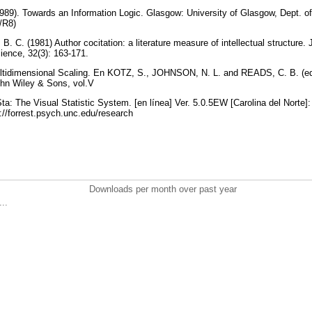
). Towards an Information Logic. Glasgow: University of Glasgow, Dept. o
9/R8)
 C. (1981) Author cocitation: a literature measure of intellectual structure. 
cience, 32(3): 163-171.
tidimensional Scaling. En KOTZ, S., JOHNSON, N. L. and READS, C. B. (ed.)
ohn Wiley & Sons, vol.V
a: The Visual Statistic System. [en línea] Ver. 5.0.5EW [Carolina del Norte
://forrest.psych.unc.edu/research
Downloads per month over past year
..