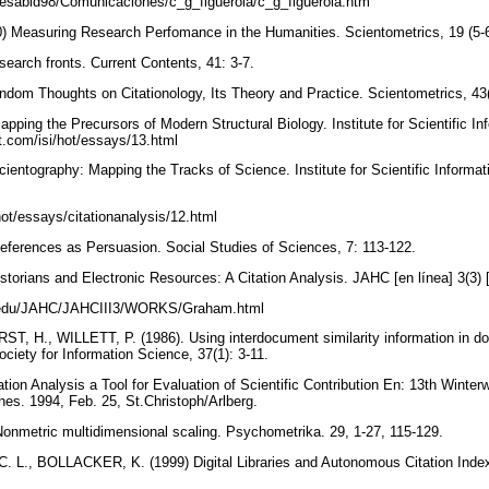
~fesabid98/Comunicaciones/c_g_figuerola/c_g_figuerola.htm
Measuring Research Perfomance in the Humanities. Scientometrics, 19 (5-
earch fronts. Current Contents, 41: 3-7.
dom Thoughts on Citationology, Its Theory and Practice. Scientometrics, 43
ing the Precursors of Modern Structural Biology. Institute for Scientific Info
et.com/isi/hot/essays/13.html
ntography: Mapping the Tracks of Science. Institute for Scientific Informatio
hot/essays/citationanalysis/12.html
eferences as Persuasion. Social Studies of Sciences, 7: 113-122.
orians and Electronic Resources: A Citation Analysis. JAHC [en línea] 3(3) 
cu.edu/JAHC/JAHCIII3/WORKS/Graham.html
, H., WILLETT, P. (1986). Using interdocument similarity information in do
ociety for Information Science, 37(1): 3-11.
tion Analysis a Tool for Evaluation of Scientific Contribution En: 13th Wint
ines. 1994, Feb. 25, St.Christoph/Arlberg.
onmetric multidimensional scaling. Psychometrika. 29, 1-27, 115-129.
L., BOLLACKER, K. (1999) Digital Libraries and Autonomous Citation Index