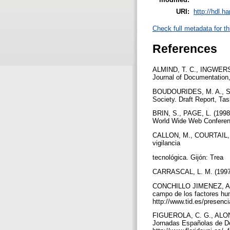
URI:
http://hdl.h
Check full metadata for th
References
ALMIND, T. C., INGWERSEN
Journal of Documentation,
BOUDOURIDES, M. A., SIGR
Society. Draft Report, Ta
BRIN, S., PAGE, L. (1998
World Wide Web Conference
CALLON, M., COURTAIL, J. 
vigilancia
tecnológica. Gijón: Trea
CARRASCAL, L. M. (1997). 
CONCHILLO JIMENEZ, A., 
campo de los factores huma
http://www.tid.es/presenci
FIGUEROLA, C. G., ALONSO
Jornadas Españolas de Do