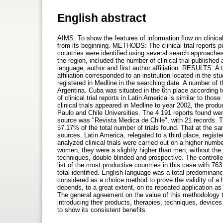
English abstract
AIMS: To show the features of information flow on clinica
from its beginning. METHODS: The clinical trial reports pu
countries were identified using several search approaches de
the region, included the number of clinical trial published
language, author and first author affiliation. RESULTS: A to
affiliation corresponded to an institution located in the s
registered in Medline in the searching date. A number of 
Argentina. Cuba was situated in the 6th place according to
of clinical trial reports in Latin America is similar to tho
clinical trials appeared in Medline to year 2002, the prod
Paulo and Chile Universities. The 4 191 reports found we
source was "Revista Medica de Chile", with 21 records. 
57.17% of the total number of trials found. That at the s
sources. Latin America, relegated to a third place, registe
analyzed clinical trials were carried out on a higher numb
women, they were a slightly higher than men, without the
techniques, double blinded and prospective. The controlled
list of the most productive countries in this case with 7
total identified. English language was a total predominan
considered as a choice method to prove the validity of a 
depends, to a great extent, on its repeated application as
The general agreement on the value of this methodology tha
introducing their products, therapies, techniques, devices
to show its consistent benefits.