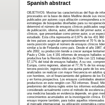
Spanish abstract
OBJETIVOS: Mostrar las características del flujo de inf
procesados en la base de datos Medline desde sus inici
publicados por autores cuya afiliación correspondiera a in
estrategias de búsquedas diseñadas para su recuperación.
determinó el número de ensayos clínicos publicados según 
de publicación, idioma, autor, afiliación del primer aut
clínicos, que presentaban como primer autor, a un especiali
estudiado. Esta cifra representa el 0,97% de los 431 960 
de tres países acumulan aproximadamente el 70 % de la p
sexta posición según el número de ensayos clínicos lide
similar a la de Finlandia como país. Desde el año 1987, 
año 2002, su producción tiende a crecer aunque lentamen
Paulo y Chile. Los 4 191 informes de ensayos hallados s
productiva fue la Revista Médica de Chile con 121 trabaj
57,17% del total de ensayos hallados. A su vez, comprend
Europa, como regiones, abarcan el 77,76 % de los ensayo
tercera posición, registra sólo una quinta parte de los e
analizados se realizan con mayor frecuencia en adultos
con hombres, sin el financiamiento del gobierno de los E
y en forma prospectiva. Los ensayos controlados aleatori
productivos en este renglón con 763 informes. Brasil, Méx
predominio del idioma inglés entre los informes estudi
considerado actualmente como el método de excelencia pa
una medicina basada en evidencia depende, en gran medid
conocimientos acumulados en la investigación clínica. El
ensayo impone también, para todos aquellos interesados e
el mercado internacional, su utilización sistemática como