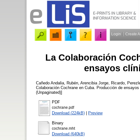
Login
Create 
La Colaboración Coch
ensayos clín
Cañedo Andalia, Rubén
,
Arencibia Jorge, Ricardo
,
Perezl
Colaboración Cochrane en Cuba. Producción de ensayos 
(Unpaginated)]
PDF
cochrane.pdf
Download (224kB)
|
Preview
Binary
cochrane.mht
Download (640kB)