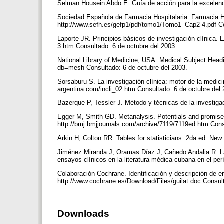
Selman Housein Abdo E. Guía de acción para la excelenci
Sociedad Española de Farmacia Hospitalaria. Farmacia Ho
http://www.sefh.es/gefp1/pdf/tomo1/Tomo1_Cap2-4.pdf Co
Laporte JR. Principios básicos de investigación clínica. E
3.htm Consultado: 6 de octubre del 2003.
National Library of Medicine, USA. Medical Subject Headi
db=mesh Consultado: 6 de octubre del 2003.
Sorsaburu S. La investigación clínica: motor de la medici
argentina.com/incli_02.htm Consultado: 6 de octubre del
Bazerque P, Tessler J. Método y técnicas de la investiga
Egger M, Smith GD. Metanalysis. Potentials and promise
http://bmj.bmjjournals.com/archive/7119/7119ed.htm Cons
Arkin H, Colton RR. Tables for statisticians. 2da ed. Ne
Jiménez Miranda J, Oramas Díaz J, Cañedo Andalia R. L
ensayos clínicos en la literatura médica cubana en el p
Colaboración Cochrane. Identificación y descripción de 
http://www.cochrane.es/Download/Files/guilat.doc Consul
Downloads