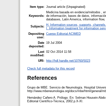
Item type:
Journal article (Unpaginated)
Medicina basada en evidencia/métodos , ens
Keywords:
de información, bases de datos, información
databases, Latin America, information flow,
H. Information sources, supports, channels
Subjects:
I. Information treatment for information ser
Depositing
Cuerpo Editorial ACIMED
user:
Date
19 Jul 2004
deposited:
Last
02 Oct 2014 11:58
modified:
URI:
http://hdl.handle.net/10760/5023
Check full metadata for this record
References
Grupo de MBE. Servicio de Neumología. Hospital Universit
http://www.mbeneumologia.org/docs/mbe/html/general/mb
Hernández Cañero A. Prólogo. En: Selman Housein Abdo E
Editorial Científico-Técnica, 2002.p.X-XI.