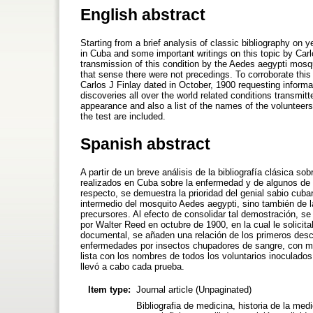
English abstract
Starting from a brief analysis of classic bibliography on ye
in Cuba and some important writings on this topic by Carlo
transmission of this condition by the Aedes aegypti mosqu
that sense there were not precedings. To corroborate this 
Carlos J Finlay dated in October, 1900 requesting informati
discoveries all over the world related conditions transmi
appearance and also a list of the names of the volunteer
the test are included.
Spanish abstract
A partir de un breve análisis de la bibliografía clásica sob
realizados en Cuba sobre la enfermedad y de algunos de l
respecto, se demuestra la prioridad del genial sabio cub
intermedio del mosquito Aedes aegypti, sino también de la
precursores. Al efecto de consolidar tal demostración, se 
por Walter Reed en octubre de 1900, en la cual le solici
documental, se añaden una relación de los primeros descu
enfermedades por insectos chupadores de sangre, con me
lista con los nombres de todos los voluntarios inoculados
llevó a cabo cada prueba.
Item type:
Journal article (Unpaginated)
Bibliografia de medicina, historia de la medi