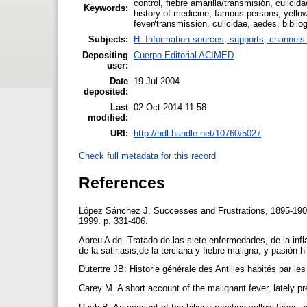
control, fiebre amarilla/transmisión, culicid
Keywords:
history of medicine, famous persons, yellow 
fever/transmission, culicidae, aedes, biblio
Subjects:
H. Information sources, supports, channels
Depositing
Cuerpo Editorial ACIMED
user:
Date
19 Jul 2004
deposited:
Last
02 Oct 2014 11:58
modified:
URI:
http://hdl.handle.net/10760/5027
Check full metadata for this record
References
López Sánchez J. Successes and Frustrations, 1895-1902.
1999. p. 331-406.
Abreu A de. Tratado de las siete enfermedades, de la infla
de la satiriasis,de la terciana y fiebre maligna, y pasió
Dutertre JB: Historie générale des Antilles habités par le
Carey M. A short account of the malignant fever, lately pr