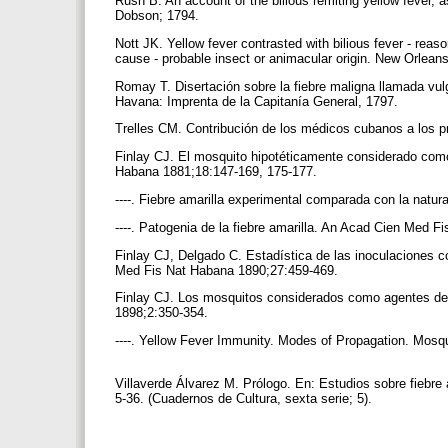
Rush B. An account of the bilious remiting yellow fever, as
Dobson; 1794.
Nott JK. Yellow fever contrasted with bilious fever - reaso
cause - probable insect or animacular origin. New Orlea
Romay T. Disertación sobre la fiebre maligna llamada vu
Havana: Imprenta de la Capitanía General, 1797.
Trelles CM. Contribución de los médicos cubanos a los p
Finlay CJ. El mosquito hipotéticamente considerado como
Habana 1881;18:147-169, 175-177.
----. Fiebre amarilla experimental comparada con la nat
----. Patogenia de la fiebre amarilla. An Acad Cien Med 
Finlay CJ, Delgado C. Estadística de las inoculaciones 
Med Fis Nat Habana 1890;27:459-469.
Finlay CJ. Los mosquitos considerados como agentes de t
1898;2:350-354.
----. Yellow Fever Immunity. Modes of Propagation. Mo
Villaverde Álvarez M. Prólogo. En: Estudios sobre fiebre 
5-36. (Cuadernos de Cultura, sexta serie; 5).