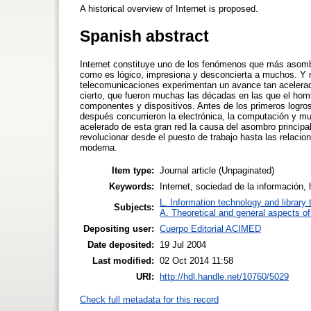
A historical overview of Internet is proposed.
Spanish abstract
Internet constituye uno de los fenómenos que más asomb
como es lógico, impresiona y desconcierta a muchos. Y n
telecomunicaciones experimentan un avance tan acelerad
cierto, que fueron muchas las décadas en las que el hom
componentes y dispositivos. Antes de los primeros logros,
después concurrieron la electrónica, la computación y mu
acelerado de esta gran red la causa del asombro principa
revolucionar desde el puesto de trabajo hasta las relacio
moderna.
Item type:
Journal article (Unpaginated)
Keywords:
Internet, sociedad de la información, h
L. Information technology and library
Subjects:
A. Theoretical and general aspects of 
Depositing user:
Cuerpo Editorial ACIMED
Date deposited:
19 Jul 2004
Last modified:
02 Oct 2014 11:58
URI:
http://hdl.handle.net/10760/5029
Check full metadata for this record