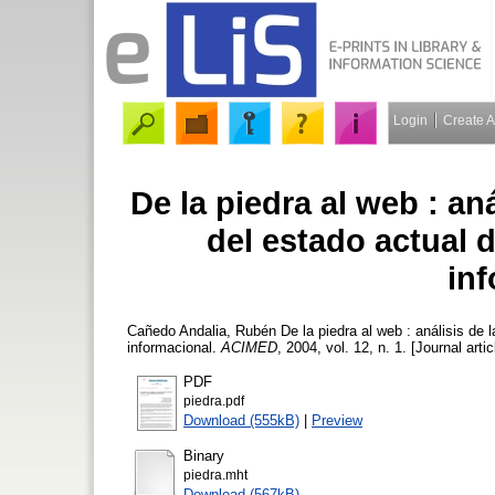
Login
Create 
De la piedra al web : aná
del estado actual d
in
Cañedo Andalia, Rubén
De la piedra al web : análisis de l
informacional.
ACIMED
, 2004, vol. 12, n. 1. [Journal arti
PDF
piedra.pdf
Download (555kB)
|
Preview
Binary
piedra.mht
Download (567kB)