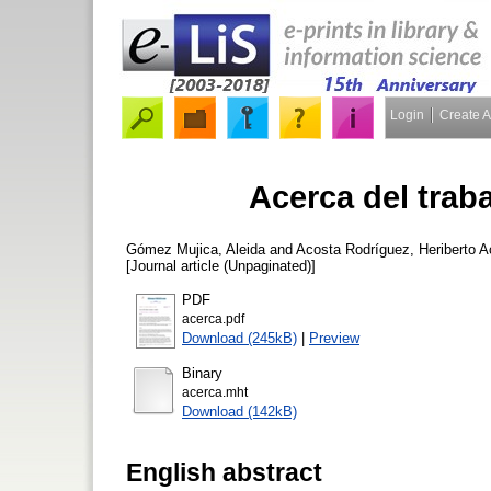
Login
Create 
Acerca del trab
Gómez Mujica, Aleida
and
Acosta Rodríguez, Heriberto
Ac
[Journal article (Unpaginated)]
PDF
acerca.pdf
Download (245kB)
|
Preview
Binary
acerca.mht
Download (142kB)
English abstract