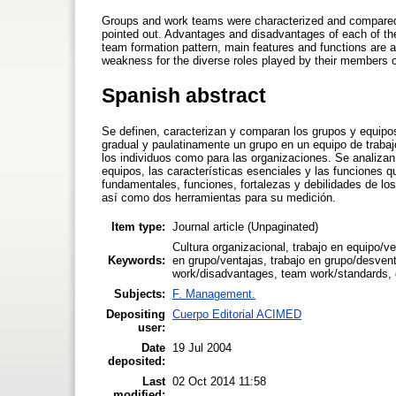
Groups and work teams were characterized and compared. 
pointed out. Advantages and disadvantages of each of the
team formation pattern, main features and functions are a
weakness for the diverse roles played by their members 
Spanish abstract
Se definen, caracterizan y comparan los grupos y equipos
gradual y paulatinamente un grupo en un equipo de trabaj
los individuos como para las organizaciones. Se analizan
equipos, las características esenciales y las funciones
fundamentales, funciones, fortalezas y debilidades de lo
así como dos herramientas para su medición.
Item type:
Journal article (Unpaginated)
Cultura organizacional, trabajo en equipo/v
Keywords:
en grupo/ventajas, trabajo en grupo/desven
work/disadvantages, team work/standards,
Subjects:
F. Management.
Depositing
Cuerpo Editorial ACIMED
user:
Date
19 Jul 2004
deposited:
Last
02 Oct 2014 11:58
modified: