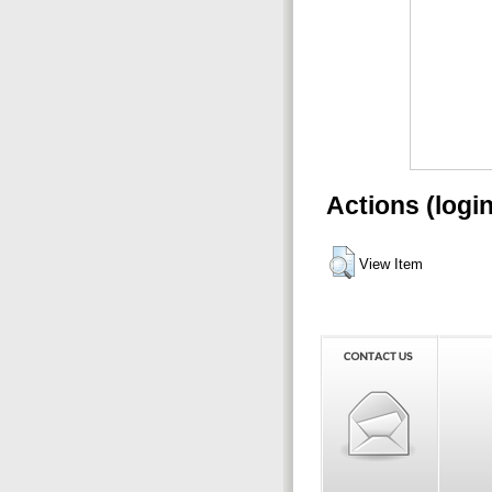
Actions (logi
View Item