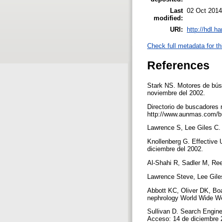
Last
02 Oct 2014
modified:
URI:
http://hdl.h
Check full metadata for th
References
Stark NS. Motores de búsq
noviembre del 2002.
Directorio de buscadores 
http://www.aunmas.com/bu
Lawrence S, Lee Giles C. 
Knollenberg G. Effective 
diciembre del 2002.
Al-Shahi R, Sadler M, Re
Lawrence Steve, Lee Giles
Abbott KC, Oliver DK, Bo
nephrology World Wide Web
Sullivan D. Search Engin
Acceso: 14 de diciembre