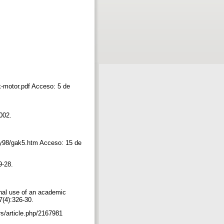
k-motor.pdf Acceso: 5 de
2002.
may98/gak5.htm Acceso: 15 de
9-28.
nal use of an academic
7(4):326-30.
s/article.php/2167981