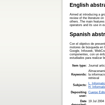
English abstr
Aimed at introducing a gro
review of the literature 
others..The main features
operators and its use in e
Spanish abst
Con el objetivo de presen
motores de búsqueda en In
Google, Infoseek, WebCraw
componentes, con un énfas
estudiados para realizar 
Item type:
Journal arti
Almacenamie
Keywords:
la informaci
retrieval
L. Informati
Subjects:
H. Informati
Depositing
Cuerpo Edit
user:
Date
19 Jul 2004
deposited: