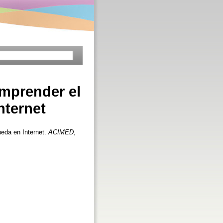
omprender el
nternet
ueda en Internet.
ACIMED
,