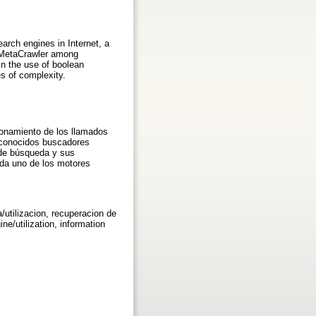
earch engines in Internet, a
k, MetaCrawler among
in the use of boolean
es of complexity.
cionamiento de los llamados
s conocidos buscadores
 de búsqueda y sus
ada uno de los motores
utilizacion, recuperacion de
ne/utilization, information