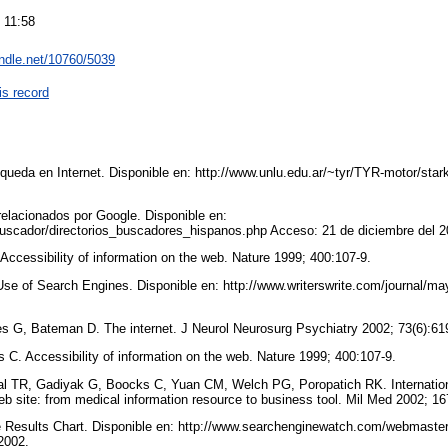
 11:58
andle.net/10760/5039
is record
ueda en Internet. Disponible en: http://www.unlu.edu.ar/~tyr/TYR-motor/star
relacionados por Google. Disponible en:
scador/directorios_buscadores_hispanos.php Acceso: 21 de diciembre del 
Accessibility of information on the web. Nature 1999; 400:107-9.
Use of Search Engines. Disponible en: http://www.writerswrite.com/journal/
es G, Bateman D. The internet. J Neurol Neurosurg Psychiatry 2002; 73(6):61
 C. Accessibility of information on the web. Nature 1999; 400:107-9.
al TR, Gadiyak G, Boocks C, Yuan CM, Welch PG, Poropatich RK. Internatio
 site: from medical information resource to business tool. Mil Med 2002; 16
e Results Chart. Disponible en: http://www.searchenginewatch.com/webmaster
 2002.