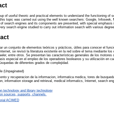
act
up of useful theoric and practical elements to understand the functioning of s
on this topic was carried out using the well known searchers: Google, Infosee
 of search engines and its components are presented, with special emphasis 
very search engine studied to carry out information search with various degre
ract
tar un conjunto de elementos teóricos y prácticos, útiles para conocer el fun
ternet, se revisó la literatura existente en la red sobre el tema mediante lo
ler, entre otros. Se presentan las características generales de los motores
is especial en el empleo de los operadores booleanos y su utilización en c
búsquedas de diferentes grados de complejidad.
cle (Unpaginated)
nto y recuperacion de la informacion, informatica medica, tores de busqueda/
on, information storage and retrieval, medical informatics, Internet, search engi
on technology and library technology
on sources, supports, channels.
orial ACIMED