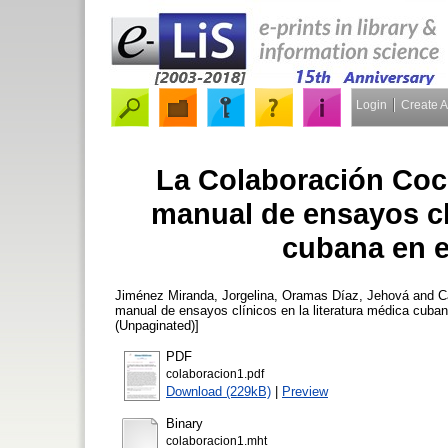
Login
Create 
La Colaboración Coc
manual de ensayos clí
cubana en e
Jiménez Miranda, Jorgelina
,
Oramas Díaz, Jehová
and
C
manual de ensayos clínicos en la literatura médica cuba
(Unpaginated)]
PDF
colaboracion1.pdf
Download (229kB)
|
Preview
Binary
colaboracion1.mht