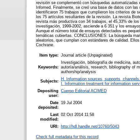
revisión se complementó con búsquedas automatizadas en
Infomed. Finalmente, se creó una base de datos con las
identificaron 75 trabajos que cumplieron los criterios de
los 75 artículos resultantes de la revisión. La revista Bio
revista más productiva con 34 trabajos, el 45,33% de los 
investigación, 1999-2002, asciende a 6 351 y los ensayos
Aunque el número total de ensayos detectados es pequeño,
temáticas cubiertas. CONCLUSIONES: La búsqueda manual
aleatorios, que cumplan con estándares de calidad. Ellos 
Cochrane.
Item type:
Journal article (Unpaginated)
Investigación, bibliografía de medicina, aut
Keywords:
autoría/análisis, research, bibliography of 
authorship/analysis
H. Information sources, supports, channels
Subjects:
I. Information treatment for information ser
Depositing
Cuerpo Editorial ACIMED
user:
Date
19 Jul 2004
deposited:
Last
02 Oct 2014 11:58
modified:
URI:
http://hdl.handle.net/10760/5043
Check full metadata for this record