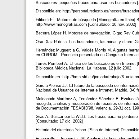
Buscadores: pequeños trucos para usar los buscadores [S
Disponible en: http://personal.redestb.es/necora/buscado
Filiberti FL. Motores de búsqueda [Monografía en línea] B
http://www.monografías.com [Consultado: 18 nov. 2002]
Becerra López H. Motores de navegación. Giga; Rev Cu
Osa Díaz R de la. Los buscadores, las minas y el oro. 
Hernández Muguercia G, Valdés Morris M. Algunas herram
en CD/ROM]. Ponencia presentada en Congreso Internaci
Torres Pombert A. El uso de los buscadores en Internet [
Biblioteca Médica Nacional. La Habana, 12 julio 2002.
Disponible en: http://bmn.sld.cu/jornada/trabajo/6_aniato
García Alonso JJ. El futuro de la búsqueda de informació
Nacional de Usuarios de Internet e Intranet. Madrid, 3-6 
Maldonado Martínez A, Fernández Sánchez E. Evaluación 
recogida, análisis y recuperación de recursos de inform
de Documentación FESABID'98. Valencia, 29-31 oct. 1998. 
Grau A. Buscar por la WEB. Los trucos para no perderse e
[Consultado: 17 dic. 2002]
Historia del directorio Yahoo. [Sitio de Internet] Disponi
Franganillo J, Figuerola TM. Análisis del buscador múltip