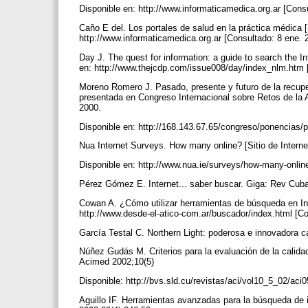
Disponible en: http://www.informaticamedica.org.ar [Cons
Caño E del. Los portales de salud en la práctica médica 
http://www.informaticamedica.org.ar [Consultado: 8 ene.
Day J. The quest for information: a guide to search the I
en: http://www.thejcdp.com/issue008/day/index_nlm.htm 
Moreno Romero J. Pasado, presente y futuro de la recupe
presentada en Congreso Internacional sobre Retos de la 
2000.
Disponible en: http://168.143.67.65/congreso/ponencias/
Nua Internet Surveys. How many online? [Sitio de Intern
Disponible en: http://www.nua.ie/surveys/how-many-onlin
Pérez Gómez E. Internet... saber buscar. Giga: Rev Cu
Cowan A. ¿Cómo utilizar herramientas de búsqueda en Inte
http://www.desde-el-atico-com.ar/buscador/index.html [C
García Testal C. Northern Light: poderosa e innovadora c
Núñez Gudás M. Criterios para la evaluación de la calidad
Acimed 2002;10(5)
Disponible: http://bvs.sld.cu/revistas/aci/vol10_5_02/ac
Aguillo IF. Herramientas avanzadas para la búsqueda de 