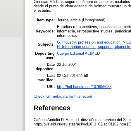
Ciencias Médicas según el número de accesos recibidos
desde el punto de vista editorial de Acimed muestra un de
el estudio.
Item type:
Journal article (Unpaginated)
Estudios retrospectivos, publicaciones perio
Keywords:
informetria, retrospective studies, periodica
informetrics
G. Industry, profession and education.
>
GZ
Subjects:
H. Information sources, supports, channels
Depositing
Cuerpo Editorial ACIMED
user:
Date
22 Jul 2004
deposited:
Last
02 Oct 2014 11:58
modified:
URI:
http://hdl.handle.net/10760/5088
Check full metadata for this record
References
Cañedo Andalia R. Acimed: diez años al servicio del Sis
http://bvs.sld.cu/revistas/aci/vol10_1_02/aci01102.htm [