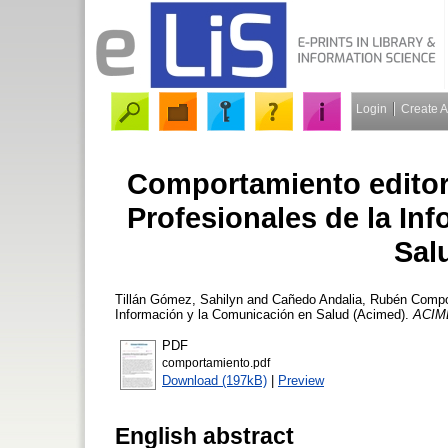
Login
Create 
Comportamiento editori
Profesionales de la In
Sal
Tillán Gómez, Sahilyn
and
Cañedo Andalia, Rubén
Compor
Información y la Comunicación en Salud (Acimed).
ACIM
PDF
comportamiento.pdf
Download (197kB)
|
Preview
English abstract