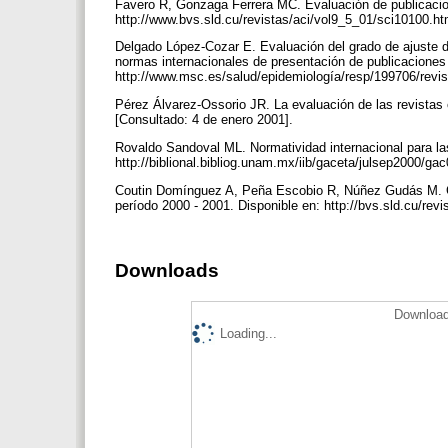
Favero R, Gonzaga Ferrera MC. Evaluación de publicacione
http://www.bvs.sld.cu/revistas/aci/vol9_5_01/sci10100.ht
Delgado López-Cozar E. Evaluación del grado de ajuste de
normas internacionales de presentación de publicaciones 
http://www.msc.es/salud/epidemiología/resp/199706/revis
Pérez Álvarez-Ossorio JR. La evaluación de las revistas c
[Consultado: 4 de enero 2001].
Rovaldo Sandoval ML. Normatividad internacional para las
http://biblional.bibliog.unam.mx/iib/gaceta/julsep2000/g
Coutin Domínguez A, Peña Escobio R, Núñez Gudás M. Co
período 2000 - 2001. Disponible en: http://bvs.sld.cu/re
Downloads
Download
Loading...