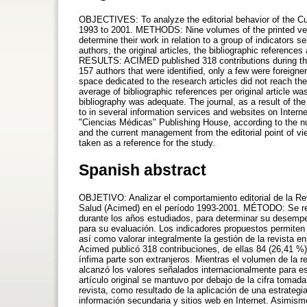
OBJECTIVES: To analyze the editorial behavior of the C
1993 to 2001. METHODS: Nine volumes of the printed versi
determine their work in relation to a group of indicators s
authors, the original articles, the bibliographic references
RESULTS: ACIMED published 318 contributions during the 
157 authors that were identified, only a few were foreign
space dedicated to the research articles did not reach the v
average of bibliographic references per original article w
bibliography was adequate. The journal, as a result of the 
to in several information services and websites on Intern
"Ciencias Médicas" Publishing House, according to the 
and the current management from the editorial point of vi
taken as a reference for the study.
Spanish abstract
OBJETIVO: Analizar el comportamiento editorial de la Re
Salud (Acimed) en el período 1993-2001. MÉTODO: Se rev
durante los años estudiados, para determinar su desempe
para su evaluación. Los indicadores propuestos permiten es
así como valorar integralmente la gestión de la revista
Acimed publicó 318 contribuciones, de ellas 84 (26,41 %) f
ínfima parte son extranjeros. Mientras el volumen de la re
alcanzó los valores señalados internacionalmente para est
artículo original se mantuvo por debajo de la cifra tomada
revista, como resultado de la aplicación de una estrategia
información secundaria y sitios web en Internet. Asimismo