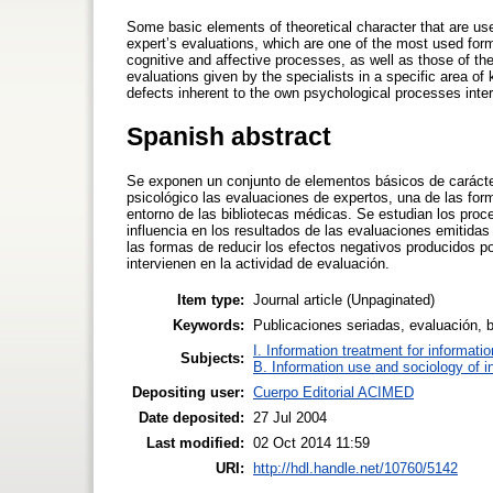
Some basic elements of theoretical character that are usef
expert’s evaluations, which are one of the most used forms
cognitive and affective processes, as well as those of the 
evaluations given by the specialists in a specific area o
defects inherent to the own psychological processes interv
Spanish abstract
Se exponen un conjunto de elementos básicos de carácter 
psicológico las evaluaciones de expertos, una de las fo
entorno de las bibliotecas médicas. Se estudian los proce
influencia en los resultados de las evaluaciones emitida
las formas de reducir los efectos negativos producidos p
intervienen en la actividad de evaluación.
Item type:
Journal article (Unpaginated)
Keywords:
Publicaciones seriadas, evaluación, bi
I. Information treatment for informati
Subjects:
B. Information use and sociology of i
Depositing user:
Cuerpo Editorial ACIMED
Date deposited:
27 Jul 2004
Last modified:
02 Oct 2014 11:59
URI:
http://hdl.handle.net/10760/5142