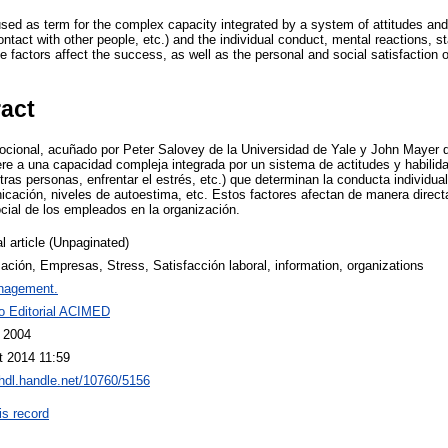
used as term for the complex capacity integrated by a system of attitudes and 
contact with other people, etc.) and the individual conduct, mental reactions, st
 factors affect the success, as well as the personal and social satisfaction 
ract
mocional, acuñado por Peter Salovey de la Universidad de Yale y John Mayer 
ere a una capacidad compleja integrada por un sistema de actitudes y habilid
tras personas, enfrentar el estrés, etc.) que determinan la conducta individua
icación, niveles de autoestima, etc. Estos factores afectan de manera directa
ocial de los empleados en la organización.
l article (Unpaginated)
ación, Empresas, Stress, Satisfacción laboral, information, organizations
nagement.
o Editorial ACIMED
l 2004
t 2014 11:59
/hdl.handle.net/10760/5156
is record