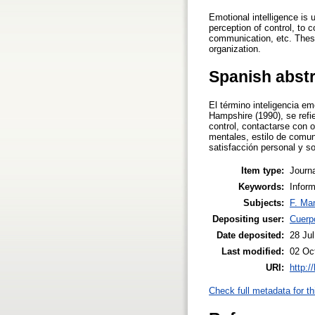
Emotional intelligence is 
perception of control, to 
communication, etc. These
organization.
Spanish abst
El término inteligencia e
Hampshire (1990), se refi
control, contactarse con o
mentales, estilo de comun
satisfacción personal y s
Item type:
Journa
Keywords:
Inform
Subjects:
F. Ma
Depositing user:
Cuerp
Date deposited:
28 Ju
Last modified:
02 Oc
URI:
http:/
Check full metadata for th