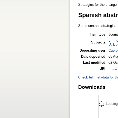
Strategies for the change 
Spanish abst
Se presentan estrategias 
Item type:
Journa
L. Inf
Subjects:
D. Lib
Depositing user:
Cuerp
Date deposited:
08 Au
Last modified:
02 Oc
URI:
http:/
Check full metadata for th
Downloads
Loading.