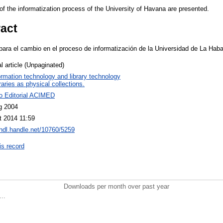
of the informatization process of the University of Havana are presented.
ract
para el cambio en el proceso de informatización de la Universidad de La Hab
l article (Unpaginated)
ormation technology and library technology
raries as physical collections.
o Editorial ACIMED
g 2004
t 2014 11:59
/hdl.handle.net/10760/5259
is record
Downloads per month over past year
..