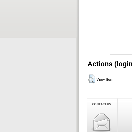
Actions (logi
View Item