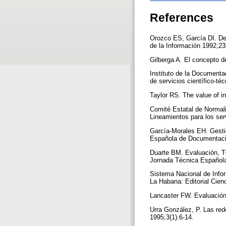
References
Orozco ES, García DI. Del
de la Información 1992;23
Gilberga A. El concepto d
Instituto de la Documenta
de servicios científico-té
Taylor RS. The value of i
Comité Estatal de Normali
Lineamientos para los ser
García-Morales EH. Gestió
Española de Documentaci
Duarte BM. Evaluación, TQM
Jornada Técnica Español
Sistema Nacional de Info
La Habana: Editorial Cie
Lancaster FW. Evaluación
Urra González, P. Las re
1995;3(1):6-14.