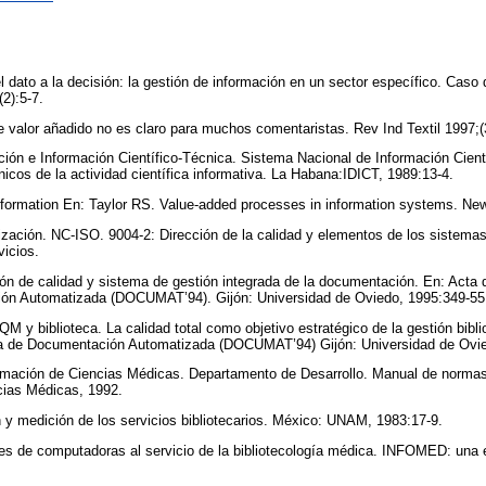
 dato a la decisión: la gestión de información en un sector específico. Cas
(2):5-7.
e valor añadido no es claro para muchos comentaristas. Rev Ind Textil 1997;(
ción e Información Científico-Técnica. Sistema Nacional de Información Cientí
cnicos de la actividad científica informativa. La Habana:IDICT, 1989:13-4.
nformation En: Taylor RS. Value-added processes in information systems. Ne
zación. NC-ISO. 9004-2: Dirección de la calidad y elementos de los sistemas 
vicios.
n de calidad y sistema de gestión integrada de la documentación. En: Acta 
ón Automatizada (DOCUMAT’94). Gijón: Universidad de Oviedo, 1995:349-5
 y biblioteca. La calidad total como objetivo estratégico de la gestión biblio
a de Documentación Automatizada (DOCUMAT’94) Gijón: Universidad de Ovi
rmación de Ciencias Médicas. Departamento de Desarrollo. Manual de normas
ncias Médicas, 1992.
 y medición de los servicios bibliotecarios. México: UNAM, 1983:17-9.
des de computadoras al servicio de la bibliotecología médica. INFOMED: un