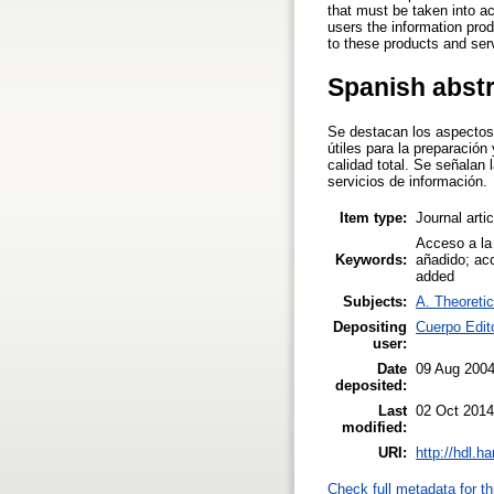
that must be taken into ac
users the information pro
to these products and serv
Spanish abst
Se destacan los aspectos 
útiles para la preparación
calidad total. Se señalan 
servicios de información.
Item type:
Journal arti
Acceso a la 
Keywords:
añadido; acc
added
Subjects:
A. Theoretic
Depositing
Cuerpo Edit
user:
Date
09 Aug 200
deposited:
Last
02 Oct 2014
modified:
URI:
http://hdl.h
Check full metadata for th