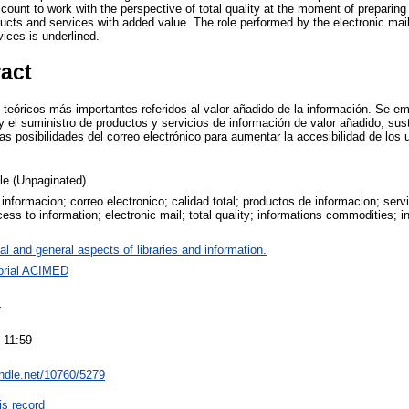
count to work with the perspective of total quality at the moment of preparing 
ducts and services with added value. The role performed by the electronic ma
ices is underlined.
ract
teóricos más importantes referidos al valor añadido de la información. Se e
 y el suministro de productos y servicios de información de valor añadido, sust
las posibilidades del correo electrónico para aumentar la accesibilidad de los
cle (Unpaginated)
informacion; correo electronico; calidad total; productos de informacion; serv
ess to information; electronic mail; total quality; informations commodities; i
al and general aspects of libraries and information.
orial ACIMED
4
 11:59
andle.net/10760/5279
is record