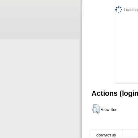
Loading.
Actions (logi
View Item