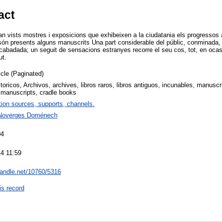
act
an vists mostres i exposicions que exhibeixen a la ciudatania els progressos a
 són presents alguns manuscrits Una part considerable del públic, conminada,
cabadada; un seguit de sensacions estranyes recorre el seu cos, tot, en ocasi
ut.
icle (Paginated)
oricos, Archivos, archives, libros raros, libros antiguos, incunables, manuscr
 manuscripts, cradle books
tion sources, supports, channels.
 Noverges Doménech
04
4 11:59
.handle.net/10760/5316
is record