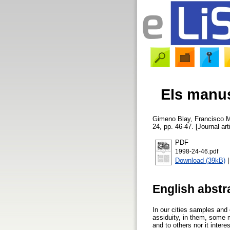
Els manusc
Gimeno Blay, Francisco 
24, pp. 46-47. [Journal art
PDF
1998-24-46.pdf
Download (39kB)
English abstr
In our cities samples and 
assiduity, in them, some 
and to others nor it intere