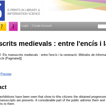
Login
Create Account
rits medievals : entre l'encís i 
M.
Els manuscrits medievals : entre l'encís i la veneració.
Métodos de Informa
icle (Paginated)]
|
Preview
act
exhibitions have been seen that show to tthe citizens the obtained progresses
manuscripts are presents. A considerable part of the public admires them and
sts to them.