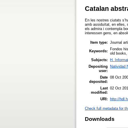
Catalan abstr
En les nostres ciutats s’h
amb assiduïtat, en elles,
els admira i contempla bo
interessen gens, en absol
Item type:
Journal art
Fondos hist
Keywords:
old books,
Subjects:
H. Informa
Depositing
Natividad
user:
Date
08 Oct 20
deposited:
Last
02 Oct 201
modified:
URI:
http://hdl
Check full metadata for th
Downloads