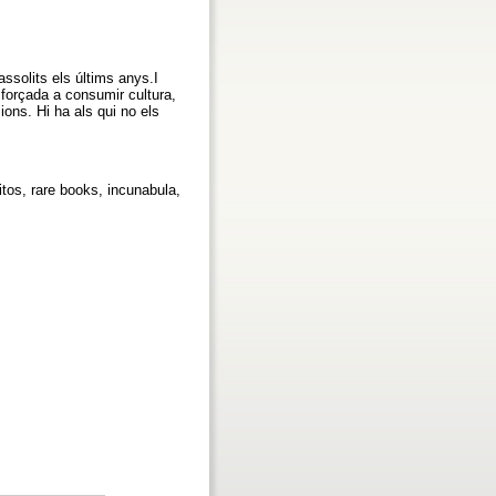
ssolits els últims anys.I
 forçada a consumir cultura,
ons. Hi ha als qui no els
itos, rare books, incunabula,