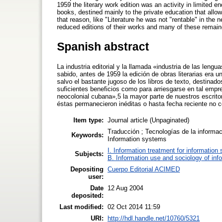
1959 the literary work edition was an activity in limited en
books, destined mainly to the private education that allow
that reason, like "Literature he was not "rentable" in the 
reduced editions of their works and many of these remain
Spanish abstract
La industria editorial y la llamada «industria de las le
sabido, antes de 1959 la edición de obras literarias era u
salvo el bastante jugoso de los libros de texto, destinad
suficientes beneficios como para arriesgarse en tal empres
neocolonial cubana»,5 la mayor parte de nuestros escrit
éstas permanecieron inéditas o hasta fecha reciente no 
Item type:
Journal article (Unpaginated)
Traducción ; Tecnologías de la informac
Keywords:
Information systems
I. Information treatment for information 
Subjects:
B. Information use and sociology of inf
Depositing
Cuerpo Editorial ACIMED
user:
Date
12 Aug 2004
deposited:
Last modified:
02 Oct 2014 11:59
URI:
http://hdl.handle.net/10760/5321