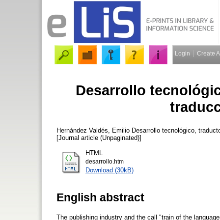
Login
Create 
Desarrollo tecnológic
traducc
Hernández Valdés, Emilio
Desarrollo tecnológico, traducto
[Journal article (Unpaginated)]
HTML
desarrollo.htm
Download (30kB)
English abstract
The publishing industry and the call "train of the languag