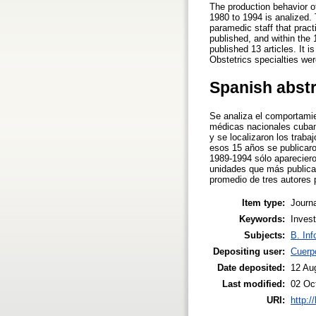
The production behavior o
1980 to 1994 is analized.
paramedic staff that pract
published, and within the 
published 13 articles. It 
Obstetrics specialties we
Spanish abst
Se analiza el comportamie
médicas nacionales cubana
y se localizaron los traba
esos 15 años se publicaro
1989-1994 sólo apareciero
unidades que más publicar
promedio de tres autores p
Item type:
Journa
Keywords:
Invest
Subjects:
B. Inf
Depositing user:
Cuerp
Date deposited:
12 Au
Last modified:
02 Oc
URI:
http:/