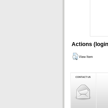
Actions (logi
View Item