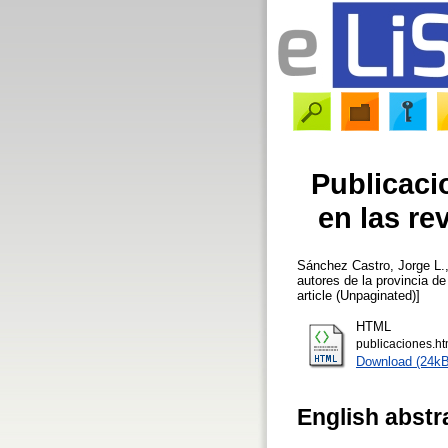
Publicaci
en las re
Sánchez Castro, Jorge L.
autores de la provincia d
article (Unpaginated)]
HTML
publicaciones.h
Download (24kB
English abstr