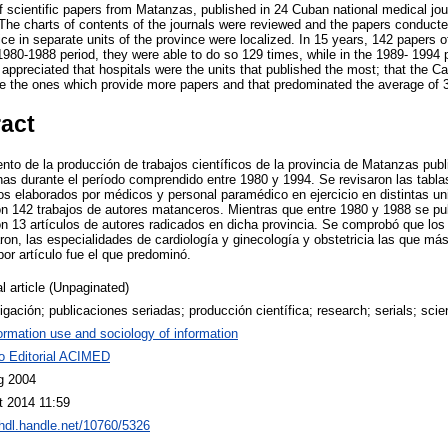
f scientific papers from Matanzas, published in 24 Cuban national medical jou
 The charts of contents of the journals were reviewed and the papers conduct
ice in separate units of the province were localized. In 15 years, 142 papers
1980-1988 period, they were able to do so 129 times, while in the 1989- 1994 
is appreciated that hospitals were the units that published the most; that the 
re the ones which provide more papers and that predominated the average of 3 
ract
nto de la producción de trabajos científicos de la provincia de Matanzas publ
s durante el período comprendido entre 1980 y 1994. Se revisaron las tablas
jos elaborados por médicos y personal paramédico en ejercicio en distintas un
n 142 trabajos de autores matanceros. Mientras que entre 1980 y 1988 se pub
n 13 artículos de autores radicados en dicha provincia. Se comprobó que los 
on, las especialidades de cardiología y ginecología y obstetricia las que más
or artículo fue el que predominó.
l article (Unpaginated)
igación; publicaciones seriadas; producción científica; research; serials; scien
ormation use and sociology of information
o Editorial ACIMED
g 2004
t 2014 11:59
/hdl.handle.net/10760/5326