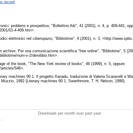
is record
ronici: problemi e prospettive, "Bollettino Aib", 41 (2001), n. 4, p. 409-441, op
ll/2001/01-4-409.htm>.
ici elettronici nel ciberspazio, "Bibliotime", 4 (2001), n. 3, <http://www.spbo.
archive. Per una comunicazione scientifica "free online", "Bibliotime", 5 (200
/bibliotime/num-v-2/derobbio.htm>.
ge of the book, "The New York review of books", 46 (1999), n. 5, oppure
articles/546>.
ary machines 90.1. Il progetto Xanadu, traduzione di Valeria Scaravelli e Walt
 Muzzio, 1992 (Literary machines 90.1, Swarthmore, T. H. Nelson, 1990).
Downloads per month over past year
..