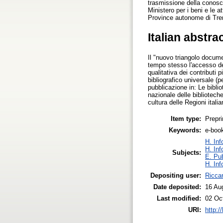
trasmissione della conosce
Ministero per i beni e le a
Province autonome di Tre
Italian abstra
Il "nuovo triangolo documen
tempo stesso l'accesso dem
qualitativa dei contributi p
bibliografico universale (p
pubblicazione in: Le bibli
nazionale delle biblioteche
cultura delle Regioni ita
Item type:
Prepri
Keywords:
e-book
H. Inf
H. Inf
Subjects:
E. Pub
H. Inf
Depositing user:
Riccar
Date deposited:
16 Au
Last modified:
02 Oc
URI:
http:/