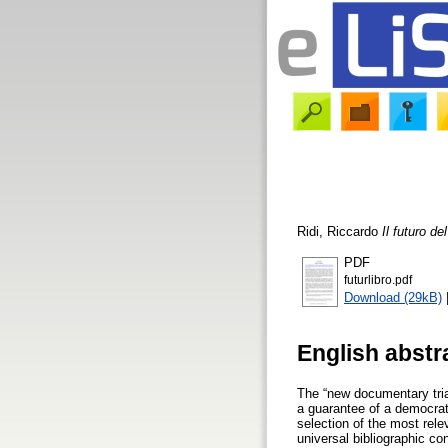
Ridi, Riccardo
Il futuro del
PDF
futurlibro.pdf
Download (29kB)
English abstr
The “new documentary trian
a guarantee of a democrati
selection of the most rele
universal bibliographic con