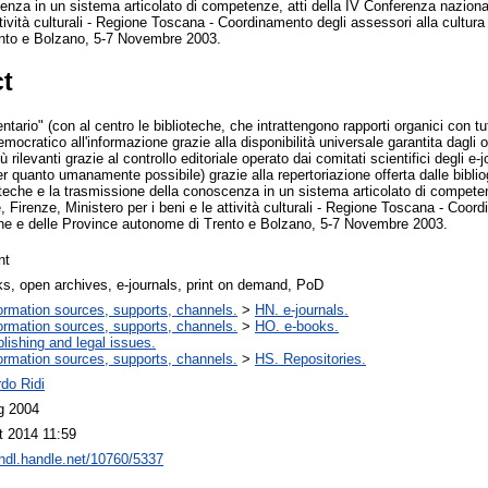
nza in un sistema articolato di competenze, atti della IV Conferenza nazional
ttività culturali - Regione Toscana - Coordinamento degli assessori alla cultura 
nto e Bolzano, 5-7 Novembre 2003.
ct
tario" (con al centro le biblioteche, che intrattengono rapporti organici con tutti
ocratico all'informazione grazie alla disponibilità universale garantita dagli 
iù rilevanti grazie al controllo editoriale operato dai comitati scientifici degli e-jo
er quanto umanamente possibile) grazie alla repertoriazione offerta dalle bibliog
oteche e la trasmissione della conoscenza in un sistema articolato di compete
, Firenze, Ministero per i beni e le attività culturali - Regione Toscana - Coor
liane e delle Province autonome di Trento e Bolzano, 5-7 Novembre 2003.
nt
s, open archives, e-journals, print on demand, PoD
ormation sources, supports, channels.
>
HN. e-journals.
ormation sources, supports, channels.
>
HO. e-books.
lishing and legal issues.
ormation sources, supports, channels.
>
HS. Repositories.
do Ridi
g 2004
t 2014 11:59
/hdl.handle.net/10760/5337