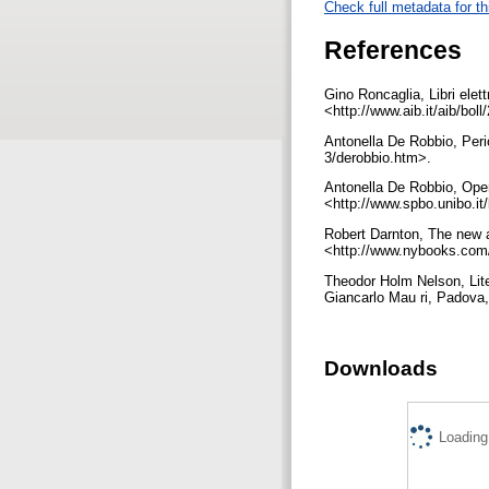
Check full metadata for th
References
Gino Roncaglia, Libri elett
<http://www.aib.it/aib/bo
Antonella De Robbio, Period
3/derobbio.htm>.
Antonella De Robbio, Open 
<http://www.spbo.unibo.it
Robert Darnton, The new a
<http://www.nybooks.com/
Theodor Holm Nelson, Liter
Giancarlo Mau ri, Padova,
Downloads
Loading.