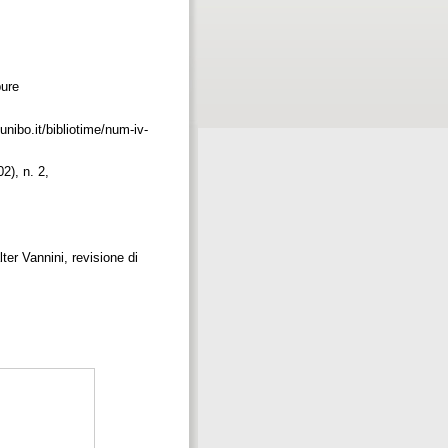
pure
unibo.it/bibliotime/num-iv-
2), n. 2,
er Vannini, revisione di