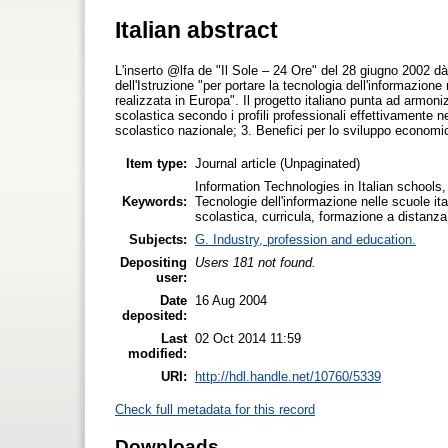
Italian abstract
L'inserto @lfa de "Il Sole – 24 Ore" del 28 giugno 2002 d
dell'Istruzione "per portare la tecnologia dell'informazione n
realizzata in Europa". Il progetto italiano punta ad armoni
scolastica secondo i profili professionali effettivamente 
scolastico nazionale; 3. Benefici per lo sviluppo economi
Item type:
Journal article (Unpaginated)
Information Technologies in Italian schools, I
Keywords:
Tecnologie dell'informazione nelle scuole it
scolastica, curricula, formazione a distanza
Subjects:
G. Industry, profession and education.
Depositing
Users 181 not found.
user:
Date
16 Aug 2004
deposited:
Last
02 Oct 2014 11:59
modified:
URI:
http://hdl.handle.net/10760/5339
Check full metadata for this record
Downloads