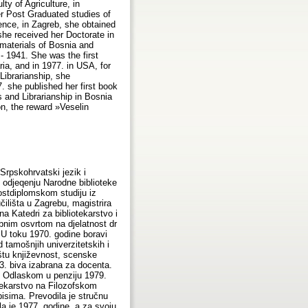
ty of Agriculture, in
er Post Graduated studies of
ence, in Zagreb, she obtained
she received her Doctorate in
 materials of Bosnia and
.- 1941. She was the first
ia, and in 1977. in USA, for
 Librarianship, she
. she published her first book
s and Librarianship in Bosnia
on, the reward »Veselin
Srpskohrvatski jezik i
m odjeqenju Narodne biblioteke
stdiplomskom studiju iz
ilišta u Zagrebu, magistrira
a Katedri za bibliotekarstvo i
bnim osvrtom na djelatnost dr
. U toku 1970. godine boravi
 tamošnjih univerzitetskih i
štu književnost, scenske
73. biva izabrana za docenta.
H. Odlaskom u penziju 1979.
otekarstvo na Filozofskom
pisima. Prevodila je stručnu
ila je 1977. godine, a za svoju