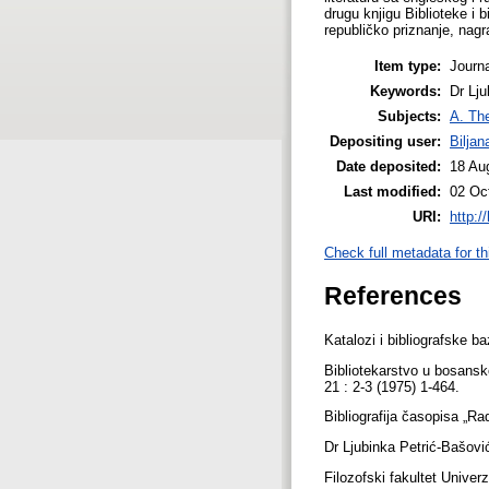
drugu knjigu Biblioteke i 
republičko priznanje, nag
Item type:
Journa
Keywords:
Dr Lju
Subjects:
A. The
Depositing user:
Bilja
Date deposited:
18 Au
Last modified:
02 Oc
URI:
http:/
Check full metadata for th
References
Katalozi i bibliografske
Bibliotekarstvo u bosansk
21 : 2-3 (1975) 1-464.
Bibliografija časopisa „R
Dr Ljubinka Petrić-Bašović
Filozofski fakultet Univer