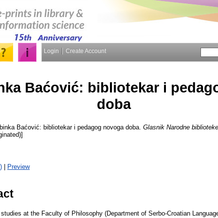
Login
Create Account
nka Baćović: bibliotekar i peda
doba
binka Baćović: bibliotekar i pedagog novoga doba.
Glasnik Narodne biblioteke
ginated)]
)
|
Preview
act
 studies at the Faculty of Philosophy (Department of Serbo-Croatian Language 