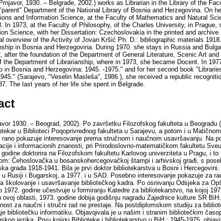
rnjavor, 1930. – Belgrade, 2002.) works as Librarian in the Library of the Facul
 "parent" Department of the National Library of Bosnia and Herzegovina. On h
ions and Information Science, at the Faculty of Mathematics and Natural Sci
 In 1973, at the Faculty of Philosophy, of the Charles University, in Prague, 
ion Science, with her Dissertation: Czechoslovakia in the printed and archive
l overview of the Activity of Jovan Kršić Ph. D.: bibliographic materials 1918
anship in Bosnia and Herzegovina. During 1970. she stays in Russia and Bulgar
2, after the foundation of the Department of General Literature, Scenic Art and
of the Department of Librarianship, where in 1973, she became Docent. In 1977
ip in Bosnia and Herzegovina: 1945. -1975." and for her second book "Librarie
945." (Sarajevo, "Veselin Masleša", 1986.), she received a republic recogniti
7. The last years of her life she spent in Belgrade.
act
avor 1930. – Beograd, 2002). Po završetku Filozofskog fakulteta u Beogradu (
iotekar u Biblioteci Poqoprivrednog fakulteta u Sarajevu, a potom i u Matično
o rano pokazuje interesovanje prema stručnom i naučnom usavršavanju. Na po
acije i informacionih znanosti, pri Prirodoslovno-matematičkom fakultetu Sveuč
godine doktorira na Filozofskom fakultetu Karlovog univerziteta u Pragu, i to n
zom: Čehoslovačka u bosanskohercegovačkoj štampi i arhivskoj građi, s pose
ska građa 1918-1941. Bila je prvi doktor bibliotekarstva u Bosni i Hercegovini
 u Rusiji i Bugarskoj, a 1977. i u SAD. Posebno interesovanje pokazuje za rad
 za školovanje i usavršavanje bibliotečkog kadra. Po osnivanju Odsjeka za Op
vo 1972. godine učestvuje u formiranju Katedre za bibliotekarstvo, na kojoj 19
 u ovoj oblasti, 1973. godine dobija godišnju nagradu Zajednice kulture SR Bi
nost za naučni i stručni rad ne prestaje. Na postdiplomskom studiju za bibli
je bibliotečku informatiku. Objavqivala je u našim i stranim bibliotečkim časo
ruskog jezika. Prvu knjigu Biblioteke i bibliotekarstvo u BiH : 1945-1975, objav