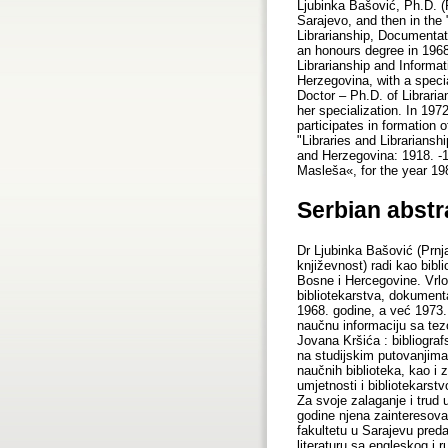
Ljubinka Bašović, Ph.D. (P
Sarajevo, and then in the
Librarianship, Documentat
an honours degree in 1968.
Librarianship and Informat
Herzegovina, with a specia
Doctor – Ph.D. of Librari
her specialization. In 197
participates in formation 
"Libraries and Librariansh
and Herzegovina: 1918. -1
Masleša«, for the year 198
Serbian abstr
Dr Ljubinka Bašović (Prnj
književnost) radi kao bibl
Bosne i Hercegovine. Vrl
bibliotekarstva, dokument
1968. godine, a već 1973. 
naučnu informaciju sa te
Jovana Kršića : bibliograf
na studijskim putovanjima
naučnih biblioteka, kao i
umjetnosti i bibliotekarst
Za svoje zalaganje i trud
godine njena zainteresova
fakultetu u Sarajevu preda
literaturu sa engleskog i 