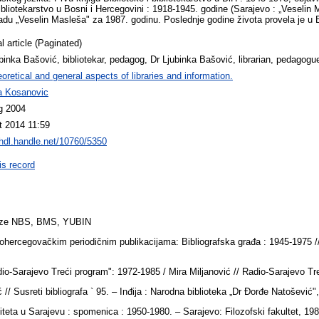
bibliotekarstvo u Bosni i Hercegovini : 1918-1945. godine (Sarajevo : „Veselin
radu „Veselin Masleša" za 1987. godinu. Poslednje godine života provela je u
l article (Paginated)
binka Bašović, bibliotekar, pedagog, Dr Ljubinka Bašović, librarian, pedagogu
oretical and general aspects of libraries and information.
na Kosanovic
g 2004
t 2014 11:59
/hdl.handle.net/10760/5350
is record
 baze NBS, BMS, YUBIN
ohercegovačkim periodičnim publikacijama: Bibliografska građa : 1945-1975 //
adio-Sarajevo Treći program": 1972-1985 / Mira Miljanović // Radio-Sarajevo T
 // Susreti bibliografa ` 95. – Inđija : Narodna biblioteka „Dr Đorđe Natošević
ziteta u Sarajevu : spomenica : 1950-1980. – Sarajevo: Filozofski fakultet, 19