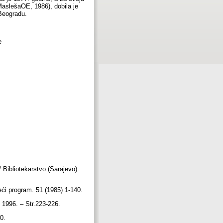
 MaslešaOE, 1986), dobila je
 Beogradu.
e
 Bibliotekarstvo (Sarajevo).
reći program. 51 (1985) 1-140.
", 1996. – Str.223-226.
80.