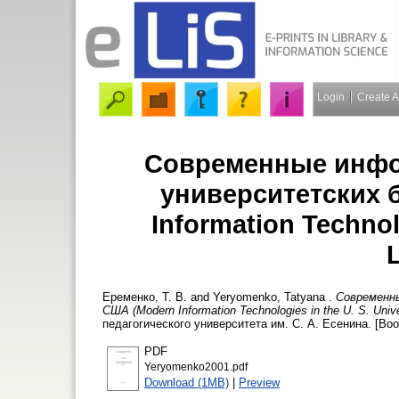
Login
Create 
Современные инфо
университетских 
Information Technolo
L
Еременко, Т. В.
and
Yeryomenko, Tatyana
.
Современн
США (Modern Information Technologies in the U. S. Univer
педагогического университета им. С. А. Есенина. [Boo
PDF
Yeryomenko2001.pdf
Download (1MB)
|
Preview