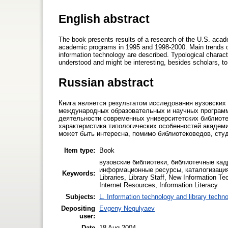
English abstract
The book presents results of a research of the U.S. academ
academic programs in 1995 and 1998-2000. Main trends of m
information technology are described. Typological characte
understood and might be interesting, besides scholars, to 
Russian abstract
Книга является результатом исследования вузовских
международных образовательных и научных программа
деятельности современных университетских библиот
характеристика типологических особенностей академи
может быть интересна, помимо библиотековедов, сту
Item type:
Book
вузовские библиотеки, библиотечные ка
информационные ресурсы, каталогизация
Keywords:
Libraries, Library Staff, New Information T
Internet Resources, Information Literacy
Subjects:
L. Information technology and library techn
Depositing
Evgeny Negulyaev
user:
Date
18 Aug 2004