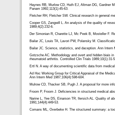
Haynes RB, Murlow CD, Huth EJ, Altman DG, Gardner MJ.
Panam 1992;113(1):45-63.
Fletcher RH, Fletcher SW. Clinical research in general m
Cooper GS, Zangwill L. An analysis of the quality of rese
1989;4(2):232-6.
Der Simonian R, Charette LJ, Mc Peek B, Mosteller F. Rep
Bailar JC, Louis TA, Lavori PW, Polansky M. Classificat
Bailar JC. Science, statistics, and daception. Ann Inter
Gotzsche AC. Methodology and overt and hidden biais in re
rheumatoid arthritis. Controlled Clin Trials 1989;10(1):31-
Ertl N. A way of documenting scientific data from medica
Ad Hoc Working Group for Critical Appraisal of the Medical 
Ann Intern Med 1987;106(4):598-604.
Mulrow CD, Thacker SB, Pugh J. A proposal for more infor
Froom P, Froom J. Deficiencies in structured medical abs
Narine L, Yee DS, Einarson TR, Ilersich AL. Quality of ab
1991;144(4):449-53.
Comans ML, Overbeke H. The structured summary: a tool