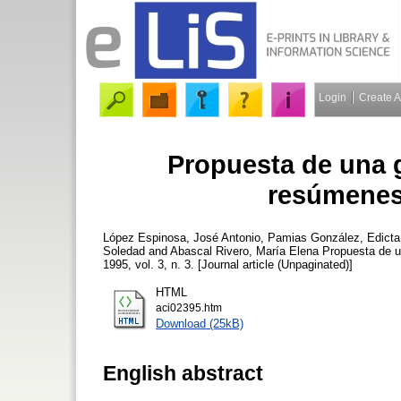
Login
Create 
Propuesta de una g
resúmenes
López Espinosa, José Antonio
,
Pamias González, Edicta
Soledad
and
Abascal Rivero, María Elena
Propuesta de u
1995, vol. 3, n. 3. [Journal article (Unpaginated)]
HTML
aci02395.htm
Download (25kB)
English abstract