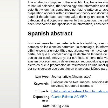
The abstracts comprise of the scientific life, because almo
of natural sciences, the technology, the information and th
scientist whom has sometimes not had to write up an abst
preparation appears within information theory and documen
hand, if the abstract has more value done by an expert. A
categorical and objective answer to this question, the certa
been reserved to the specialists in information, considerin
Spanish abstract
Los resúmenes forman parte de la vida científica, pues ca
campos de las ciencias naturales, la tecnología, la info
difícil encontrar un científico que alguna vez no haya t
parte, por qué su confección figura dentro de la teoría 
cualquiera puede realizar y, por otro lado, si tiene más 
existen procedimientos de evaluación reconocidos que per
cierto es que la preparación de resúmenes es una labor q
por considerarse que constituyen el personal idóneo para 
Item type:
Journal article (Unpaginated)
Elaboración de Resúmenes, servicios de
Keywords:
services, structured abstracts
Subjects:
I. Information treatment for information 
Depositing
Cuerpo Editorial ACIMED
user:
Date
20 Aug 2004