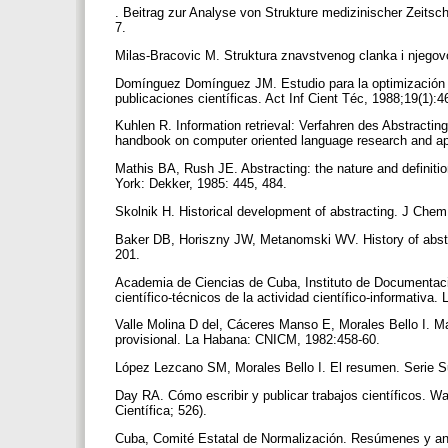
. Beitrag zur Analyse von Strukture medizinischer Zeits
7.
Milas-Bracovic M. Struktura znavstvenog clanka i njegov
Domínguez Domínguez JM. Estudio para la optimización d
publicaciones científicas. Act Inf Cient Téc, 1988;19(1):
Kuhlen R. Information retrieval: Verfahren des Abstracting
handbook on computer oriented language research and app
Mathis BA, Rush JE. Abstracting: the nature and definiti
York: Dekker, 1985: 445, 484.
Skolnik H. Historical development of abstracting. J Che
Baker DB, Horiszny JW, Metanomski WV. History of abstr
201.
Academia de Ciencias de Cuba, Instituto de Documentació
científico-técnicos de la actividad científico-informativa
Valle Molina D del, Cáceres Manso E, Morales Bello I. Ma
provisional. La Habana: CNICM, 1982:458-60.
López Lezcano SM, Morales Bello I. El resumen. Serie S
Day RA. Cómo escribir y publicar trabajos científicos. 
Científica; 526).
Cuba, Comité Estatal de Normalización. Resúmenes y a