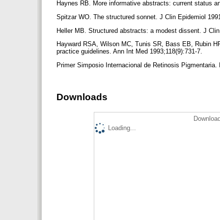
Haynes RB. More informative abstracts: current status an
Spitzar WO. The structured sonnet. J Clin Epidemiol 199
Heller MB. Structured abstracts: a modest dissent. J Cli
Hayward RSA, Wilson MC, Tunis SR, Bass EB, Rubin HR, H
practice guidelines. Ann Int Med 1993;118(9):731-7.
Primer Simposio Internacional de Retinosis Pigmentaria.
Downloads
Download
Loading...