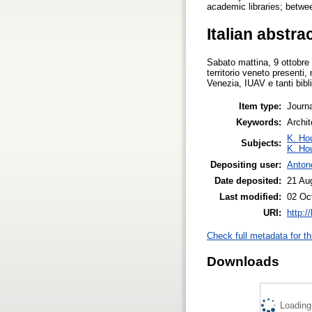
academic libraries; betwe
Italian abstra
Sabato mattina, 9 ottobre 
territorio veneto presenti
Venezia, IUAV e tanti bibl
Item type:
Journa
Keywords:
Archit
K. Ho
Subjects:
K. Ho
Depositing user:
Anton
Date deposited:
21 Au
Last modified:
02 Oc
URI:
http:/
Check full metadata for th
Downloads
Loading.