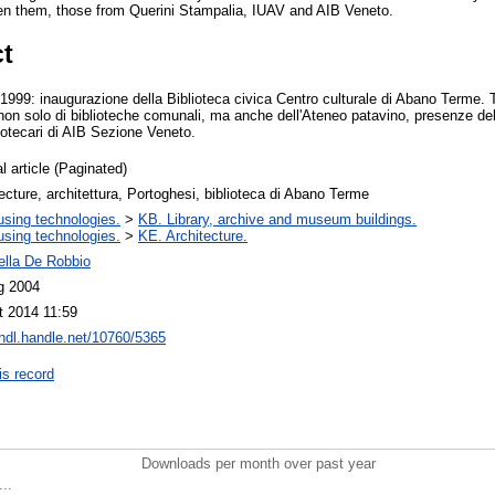
en them, those from Querini Stampalia, IUAV and AIB Veneto.
ct
1999: inaugurazione della Biblioteca civica Centro culturale di Abano Terme. Ta
, non solo di biblioteche comunali, ma anche dell'Ateneo patavino, presenze de
iotecari di AIB Sezione Veneto.
l article (Paginated)
ecture, architettura, Portoghesi, biblioteca di Abano Terme
using technologies.
>
KB. Library, archive and museum buildings.
using technologies.
>
KE. Architecture.
ella De Robbio
g 2004
t 2014 11:59
/hdl.handle.net/10760/5365
is record
Downloads per month over past year
..