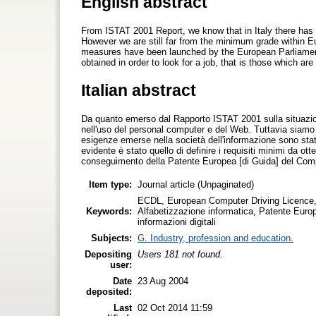
English abstract
From ISTAT 2001 Report, we know that in Italy there has
However we are still far from the minimum grade within E
measures have been launched by the European Parliament
obtained in order to look for a job, that is those which 
Italian abstract
Da quanto emerso dal Rapporto ISTAT 2001 sulla situazione
nell'uso del personal computer e del Web. Tuttavia siamo a
esigenze emerse nella società dell'informazione sono stat
evidente è stato quello di definire i requisiti minimi da ot
conseguimento della Patente Europea [di Guida] del Com
Item type:
Journal article (Unpaginated)
ECDL, European Computer Driving Licence, in
Keywords:
Alfabetizzazione informatica, Patente Europ
informazioni digitali
Subjects:
G. Industry, profession and education.
Depositing
Users 181 not found.
user:
Date
23 Aug 2004
deposited:
Last
02 Oct 2014 11:59