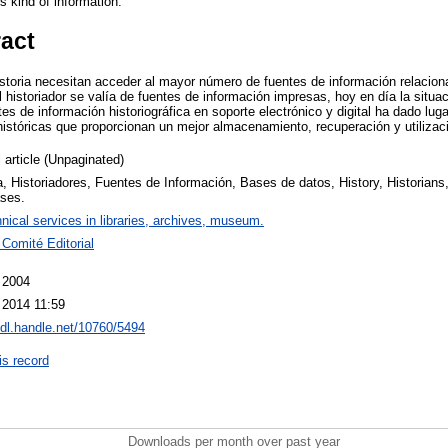
s kind of information.
ract
istoria necesitan acceder al mayor número de fuentes de información relacio
l historiador se valía de fuentes de información impresas, hoy en día la situ
s de información historiográfica en soporte electrónico y digital ha dado luga
istóricas que proporcionan un mejor almacenamiento, recuperación y utilizaci
 article (Unpaginated)
a, Historiadores, Fuentes de Información, Bases de datos, History, Historians
ses.
nical services in libraries, archives, museum.
 Comité Editorial
 2004
 2014 11:59
hdl.handle.net/10760/5494
is record
Downloads per month over past year