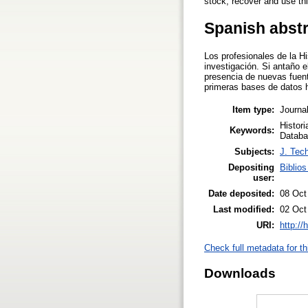
stock, recover and use thi
Spanish abst
Los profesionales de la H
investigación. Si antaño e
presencia de nuevas fuente
primeras bases de datos h
Item type:
Journal
Histori
Keywords:
Databa
Subjects:
J. Tech
Depositing
Biblios
user:
Date deposited:
08 Oct
Last modified:
02 Oct
URI:
http://
Check full metadata for th
Downloads