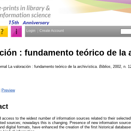
Login
Create Account
ción : fundamento teórico de la a
rnal
La valoración : fundamento teórico de la archivística.
Biblios
, 2002, n. 12
|
Preview
act
 access to the widest number of information sources related to their selected 
inted sources; nowadays this is changing. Presence of new information sources
and digital formats, have enhanced the creation of the first historical databas