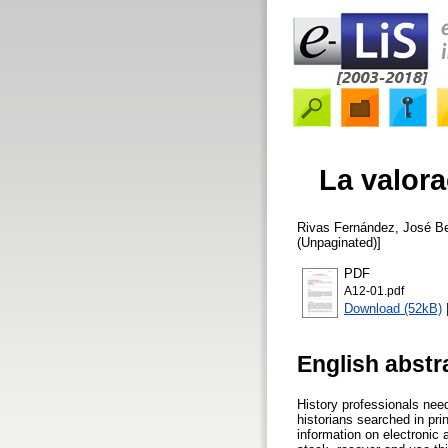
La valora
Rivas Fernández, José Be
(Unpaginated)]
PDF
A12-01.pdf
Download (52kB)
English abstr
History professionals need
historians searched in pr
information on electronic 