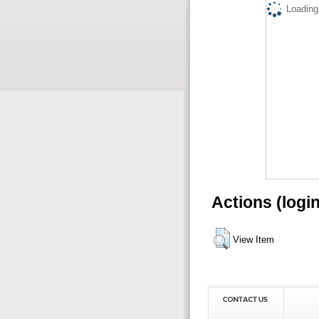
Loading.
Actions (logi
View Item