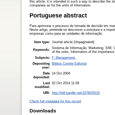
this article, it is intended in such a way to describe the
companies as for the units of information
Portuguese abstract
Para aprimorar o processo de tomada de decisão em mar
Neste artigo, pretende-se descrever a estrutura e a imp
empresas como para as unidades de informação.
Item type:
Journal article (Unpaginated)
Sistema de Informação, Marketing, SIM, U
Keywords:
of the units, Information of the importance
Subjects:
F. Management.
Depositing
Biblios Comité Editorial
user:
Date
14 Oct 2004
deposited:
Last
02 Oct 2014 11:59
modified:
URI:
http://hdl.handle.net/10760/5533
Check full metadata for this record
Downloads