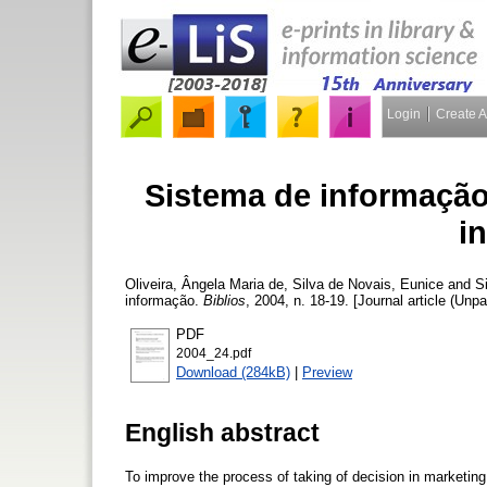
Login
Create 
Sistema de informação
i
Oliveira, Ângela Maria de
,
Silva de Novais, Eunice
and
S
informação.
Biblios
, 2004, n. 18-19. [Journal article (Unp
PDF
2004_24.pdf
Download (284kB)
|
Preview
English abstract
To improve the process of taking of decision in marketin