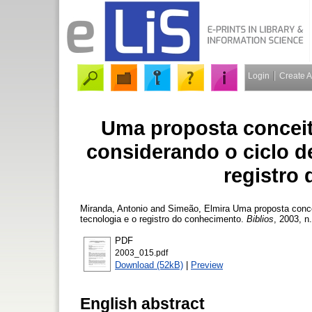
Login
Create 
Uma proposta conceit
considerando o ciclo de
registro
Miranda, Antonio
and
Simeão, Elmira
Uma proposta concei
tecnologia e o registro do conhecimento.
Biblios
, 2003, n
PDF
2003_015.pdf
Download (52kB)
|
Preview
English abstract