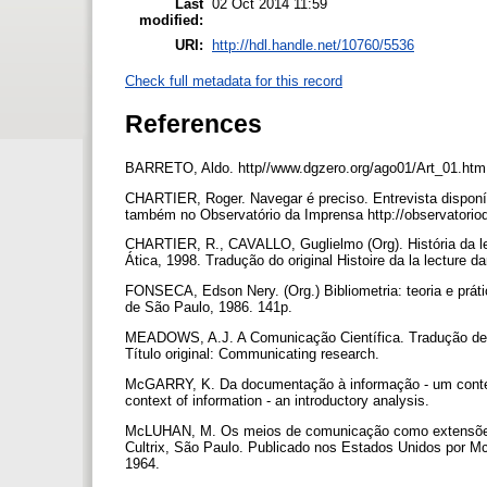
Last
02 Oct 2014 11:59
modified:
URI:
http://hdl.handle.net/10760/5536
Check full metadata for this record
References
BARRETO, Aldo. http//www.dgzero.org/ago01/Art_01.ht
CHARTIER, Roger. Navegar é preciso. Entrevista disponí
também no Observatório da Imprensa http://observatori
CHARTIER, R., CAVALLO, Guglielmo (Org). História da lei
Ática, 1998. Tradução do original Histoire da la lecture 
FONSECA, Edson Nery. (Org.) Bibliometria: teoria e prátic
de São Paulo, 1986. 141p.
MEADOWS, A.J. A Comunicação Científica. Tradução de An
Título original: Communicating research.
McGARRY, K. Da documentação à informação - um context
context of information - an introductory analysis.
McLUHAN, M. Os meios de comunicação como extensões d
Cultrix, São Paulo. Publicado nos Estados Unidos por M
1964.