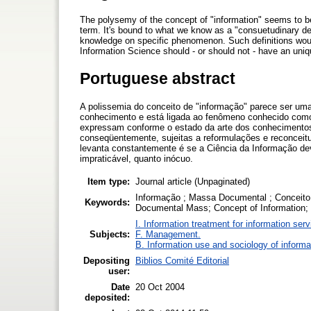
The polysemy of the concept of "information" seems to 
term. It's bound to what we know as a "consuetudinary def
knowledge on specific phenomenon. Such definitions wou
Information Science should - or should not - have an uniq
Portuguese abstract
A polissemia do conceito de "informação" parece ser uma 
conhecimento e está ligada ao fenômeno conhecido como 
expressam conforme o estado da arte dos conhecimentos
conseqüentemente, sujeitas a reformulações e reconceit
levanta constantemente é se a Ciência da Informação de
impraticável, quanto inócuo.
Item type:
Journal article (Unpaginated)
Informação ; Massa Documental ; Conceito 
Keywords:
Documental Mass; Concept of Information;
I. Information treatment for information ser
Subjects:
F. Management.
B. Information use and sociology of informa
Depositing
Biblios Comité Editorial
user:
Date
20 Oct 2004
deposited: